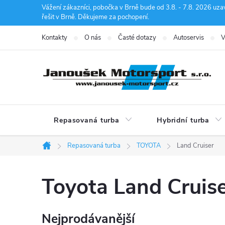
Přejít
Vážení zákazníci, pobočka v Brně bude od 3.8. - 7.8. 2026 uza
řešit v Brně. Děkujeme za pochopení.
na
obsah
Kontakty
O nás
Časté dotazy
Autoservis
V
Repasovaná turba
Hybridní turba
Repasovaná turba
TOYOTA
Land Cruiser
Domů
Toyota Land Cruis
Nejprodávanější