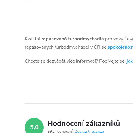
k
t
O
ů
v
Kvalitní
repasovaná turbodmychadla
pro vozy Toy
l
repasovaných turbodmychadel v ČR se
spokojenos
á
Chcete se dozvědět více informací? Podívejte se,
ja
d
a
c
í
p
Hodnocení zákazníků
5,0
r
291 hodnocení
Zobrazit recenze