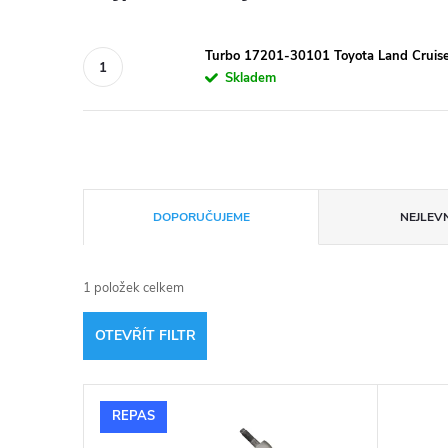
Turbo 17201-30101 Toyota Land Cruis
Skladem
Ř
DOPORUČUJEME
NEJLEVN
a
1
položek celkem
z
OTEVŘÍT FILTR
e
V
n
REPAS