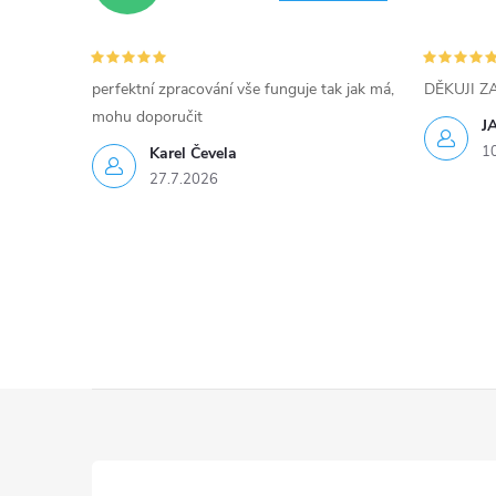
v
k
perfektní zpracování vše funguje tak jak má,
DĚKUJI 
y
mohu doporučit
J
1
Karel Čevela
v
27.7.2026
ý
p
i
s
u
Z
á