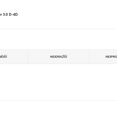
er 3.0 D-4D
ĚJŠÍ
NEJDRAŽŠÍ
NEJPR