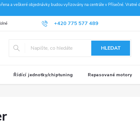
vřena a veškeré objednávky budou vyřizovány na centrále v Přísečné. Vratné d
+420 775 577 489
olné pozice
Obchodní podmínky
Reklamace
GDPR
Penz
info@janousek-motorsport.cz
HLEDAT
Řídící jednotky/chiptuning
Repasované motory
er