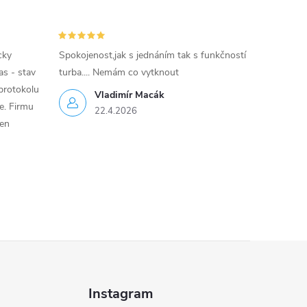
cky
Spokojenost,jak s jednáním tak s funkčností
as - stav
turba.... Nemám co vytknout
protokolu
Vladimír Macák
ce. Firmu
22.4.2026
jen
Instagram