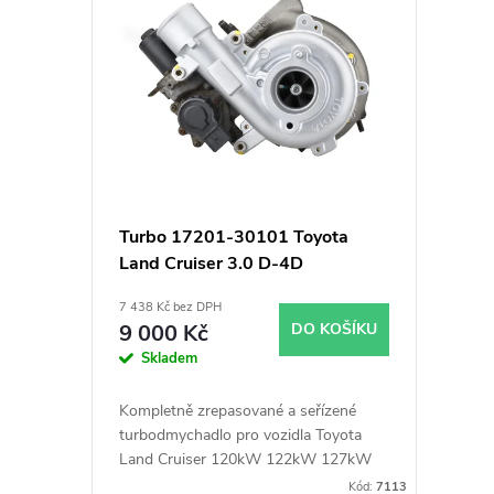
ý
í
p
p
i
r
s
o
p
d
Turbo 17201-30101 Toyota
Land Cruiser 3.0 D-4D
r
u
7 438 Kč bez DPH
o
k
9 000 Kč
DO KOŠÍKU
Skladem
d
t
Kompletně zrepasované a seřízené
u
turbodmychadlo pro vozidla Toyota
ů
Land Cruiser 120kW 122kW 127kW
140kW
Kód:
7113