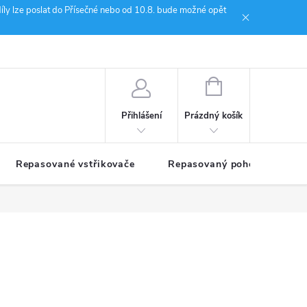
íly lze poslat do Přísečné nebo od 10.8. bude možné opět
ion Janoušek Motorsport Český Krumlov
NÁKUPNÍ
KOŠÍK
Prázdný košík
Přihlášení
Repasované vstřikovače
Repasovaný pohon TDM