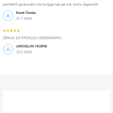
v
perfektní zpracování vše funguje tak jak má, mohu doporučit
ý
Karel Čevela
27.7.2026
p
i
DĚKUJI ZA RYCHLOU OBJEDNÁVKU
s
JAROSLAV HORNI
u
10.7.2026
Z
á
p