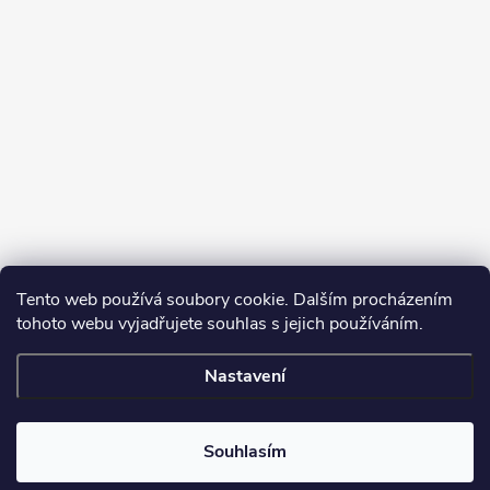
Tento web používá soubory cookie. Dalším procházením
tohoto webu vyjadřujete souhlas s jejich používáním.
Sledovat na Instagramu
Nastavení
Copyright 2026
Turbodmychadla Janoušek Motorsport s.r.o.
. Všechna
práva vyhrazena.
Upravit nastavení cookies
Souhlasím
Vytvořil Shoptet