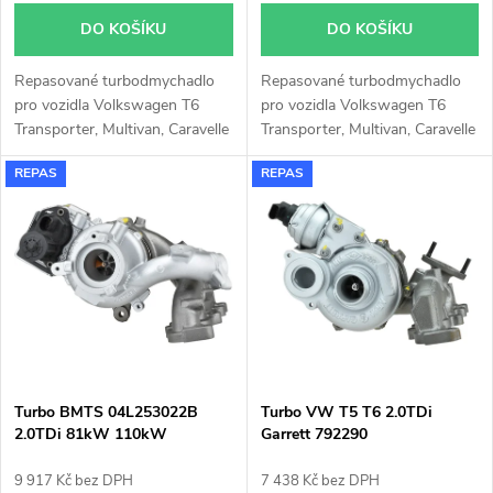
o
d
DO KOŠÍKU
DO KOŠÍKU
d
u
Repasované turbodmychadlo
Repasované turbodmychadlo
u
pro vozidla Volkswagen T6
pro vozidla Volkswagen T6
k
Transporter, Multivan, Caravelle
Transporter, Multivan, Caravelle
k
se 146kW 150kW na
se 146kW, 150kW
REPAS
REPAS
platformách SGA, SGH, SHA,
t
SHH, SGF, SGM, SGN, SHM,
t
SHN
ů
ů
Turbo BMTS 04L253022B
Turbo VW T5 T6 2.0TDi
2.0TDi 81kW 110kW
Garrett 792290
9 917 Kč bez DPH
7 438 Kč bez DPH