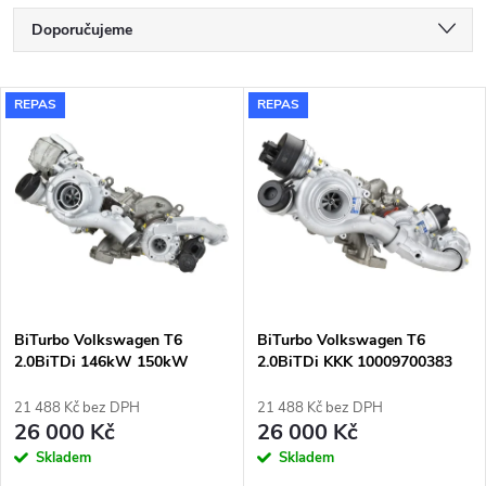
Ř
Doporučujeme
a
Nejlevnější
V
REPAS
REPAS
Nejdražší
z
ý
Nejprodávanější
e
p
Abecedně
n
i
í
s
p
BiTurbo Volkswagen T6
BiTurbo Volkswagen T6
2.0BiTDi 146kW 150kW
2.0BiTDi KKK 10009700383
p
03N145722E
r
21 488 Kč bez DPH
21 488 Kč bez DPH
r
26 000 Kč
26 000 Kč
o
Skladem
Skladem