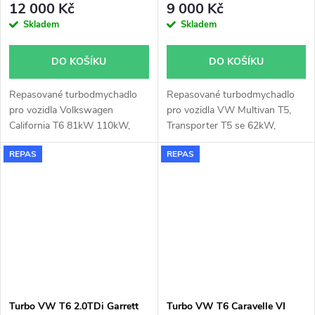
12 000 Kč
9 000 Kč
Skladem
Skladem
DO KOŠÍKU
DO KOŠÍKU
Repasované turbodmychadlo
Repasované turbodmychadlo
pro vozidla Volkswagen
pro vozidla VW Multivan T5,
California T6 81kW 110kW,
Transporter T5 se 62kW,
Caravelle T6 81kW 110kW,
75kW, 84kW, 100, 103kW a
REPAS
REPAS
Transporter T6 81kW 110kW
VW Multivan T6, Transporter
T6 se 62kW, 75kW, 103kW
Turbo VW T6 2.0TDi Garrett
Turbo VW T6 Caravelle VI