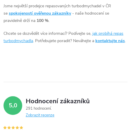
l
Jsme největší prodejce repasovaných turbodmychadel v ČR
á
se
spokojeností ověřenou zákazníky
- naše hodnocení se
pravidelně drží na
100 %
.
d
Chcete se dozvědět více informací? Podívejte se,
jak probíhá repas
a
turbodmychadla
. Potřebujete poradit? Neváhejte a
kontaktujte nás
.
c
í
p
r
v
Hodnocení zákazníků
5,0
k
291 hodnocení
Zobrazit recenze
y