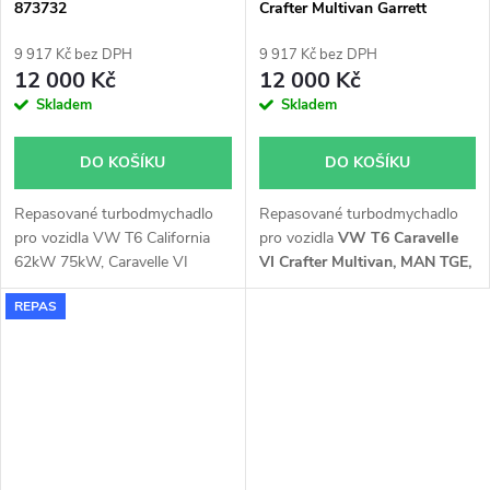
873732
Crafter Multivan Garrett
830323
9 917 Kč bez DPH
9 917 Kč bez DPH
12 000 Kč
12 000 Kč
Skladem
Skladem
DO KOŠÍKU
DO KOŠÍKU
Repasované turbodmychadlo
Repasované turbodmychadlo
pro vozidla VW T6 California
pro vozidla
VW T6 Caravelle
62kW 75kW, Caravelle VI
VI Crafter Multivan, MAN TGE,
62kW 75kW, Transporter T6
75kW, 84kW, 103kW, 110kW
REPAS
62kW 66kW 75kW 81kW