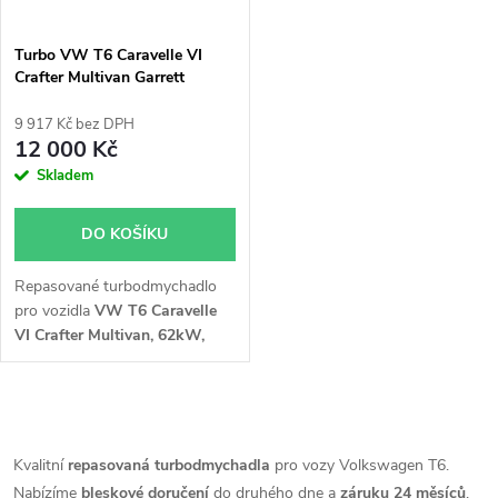
Turbo VW T6 Caravelle VI
Crafter Multivan Garrett
830324
9 917 Kč bez DPH
12 000 Kč
Skladem
DO KOŠÍKU
Repasované turbodmychadlo
pro vozidla
VW T6 Caravelle
VI Crafter Multivan, 62kW,
75kW
O
v
Kvalitní
repasovaná turbodmychadla
pro vozy Volkswagen T6.
Nabízíme
bleskové doručení
do druhého dne a
záruku 24 měsíců
.