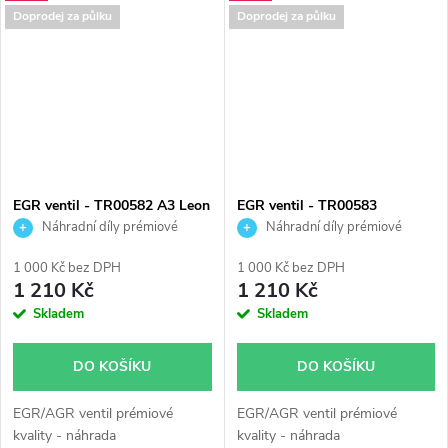
Doprodej za půlku
Doprodej za půlku
EGR ventil - TR00582 A3 Leon
EGR ventil - TR00583
Golf 1.8 92kW
Alhambra Sharan 1.8T
Náhradní díly prémiové
Náhradní díly prémiové
kvality
kvality
1 000 Kč bez DPH
1 000 Kč bez DPH
1 210 Kč
1 210 Kč
Skladem
Skladem
DO KOŠÍKU
DO KOŠÍKU
EGR/AGR ventil prémiové
EGR/AGR ventil prémiové
kvality - náhrada
kvality - náhrada