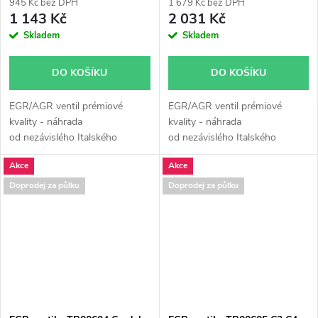
945 Kč bez DPH
1 679 Kč bez DPH
1 143 Kč
2 031 Kč
Skladem
Skladem
DO KOŠÍKU
DO KOŠÍKU
EGR/AGR ventil prémiové
EGR/AGR ventil prémiové
kvality - náhrada
kvality - náhrada
od nezávislého Italského
od nezávislého Italského
výrobce Turborail s.r.l.
výrobce Turborail s.r.l.
Akce
Akce
Doprodej za půlku
Doprodej za půlku