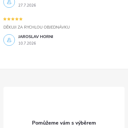
ý
27.7.2026
p
i
DĚKUJI ZA RYCHLOU OBJEDNÁVKU
s
JAROSLAV HORNI
u
10.7.2026
Z
á
p
a