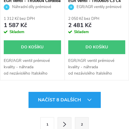
EGR ventil - TR00604 Cordoba
EGR ventil - TR00605 C3 C4
Polo 1.0 1.4
Fiesta Focus Mondeo Laguna
Náhradní díly prémiové
EGR/AGR ventily prémiové
kvality
kvality
1 312 Kč bez DPH
2 050 Kč bez DPH
1 587 Kč
2 481 Kč
Skladem
Skladem
DO KOŠÍKU
DO KOŠÍKU
EGR/AGR ventil prémiové
EGR/AGR ventil prémiové
kvality - náhrada
kvality - náhrada
od nezávislého Italského
od nezávislého Italského
výrobce Turborail s.r.l.
výrobce Turborail s.r.l.
O
NAČÍST 8 DALŠÍCH
v
l
S
1
2
t