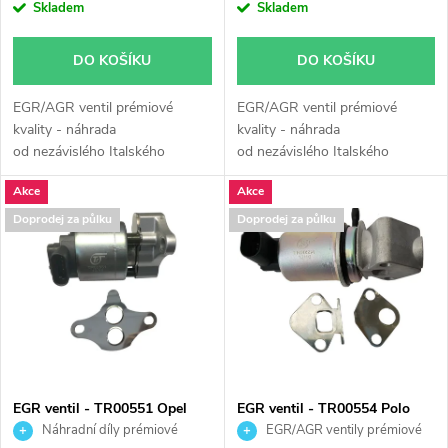
o
Skladem
Skladem
o
d
DO KOŠÍKU
DO KOŠÍKU
d
u
EGR/AGR ventil prémiové
EGR/AGR ventil prémiové
u
kvality - náhrada
kvality - náhrada
k
od nezávislého Italského
od nezávislého Italského
k
výrobce Turborail s.r.l.
výrobce Turborail s.r.l.
Akce
Akce
t
Doprodej za půlku
Doprodej za půlku
t
ů
ů
EGR ventil - TR00551 Opel
EGR ventil - TR00554 Polo
Omega Sintra 2.2 3.0
Ibiza Fabia 1.2
Náhradní díly prémiové
EGR/AGR ventily prémiové