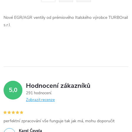
á
r
d
á
Nové EGR/AGR ventily od prémiového Italského výrobce TURBOrail
a
n
s.r.l.
k
c
o
í
v
á
p
n
r
í
v
Hodnocení zákazníků
5,0
291 hodnocení
k
Zobrazit recenze
y
v
perfektní zpracování vše funguje tak jak má, mohu doporučit
Karel Čevela