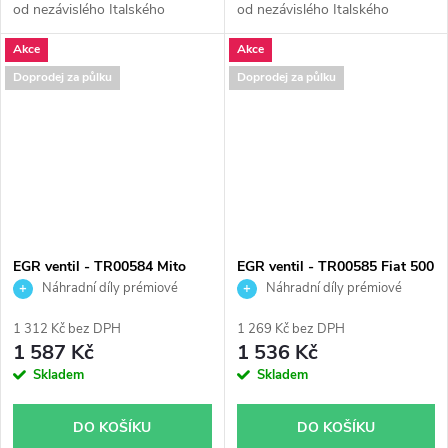
od nezávislého Italského
od nezávislého Italského
výrobce Turborail s.r.l.
výrobce Turborail s.r.l.
Akce
Akce
Doprodej za půlku
Doprodej za půlku
EGR ventil - TR00584 Mito
EGR ventil - TR00585 Fiat 500
Punto Corsa 1.3 D
Panda 1.3D
Náhradní díly prémiové
Náhradní díly prémiové
kvality
kvality
1 312 Kč bez DPH
1 269 Kč bez DPH
1 587 Kč
1 536 Kč
Skladem
Skladem
DO KOŠÍKU
DO KOŠÍKU