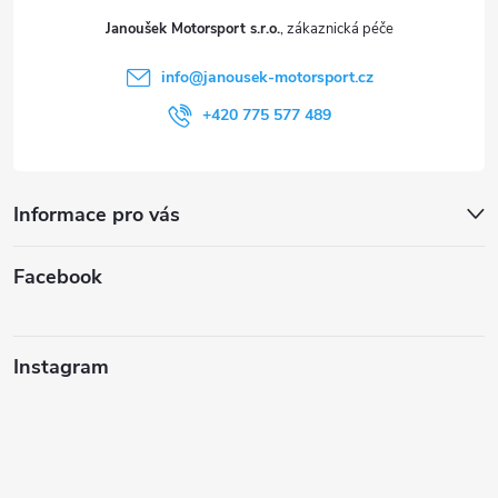
t
Janoušek Motorsport s.r.o.
í
info
@
janousek-motorsport.cz
+420 775 577 489
Informace pro vás
Facebook
Instagram