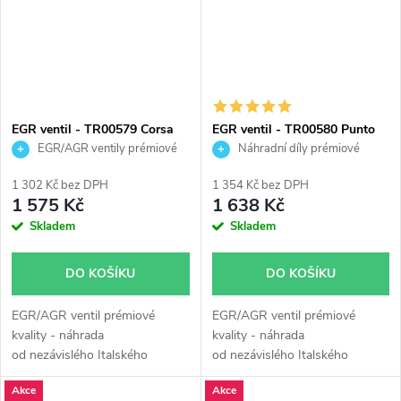
EGR ventil - TR00579 Corsa
EGR ventil - TR00580 Punto
1.0 Meriva 1.4
Panda 500 Corsa Meriva 1.3
EGR/AGR ventily prémiové
Náhradní díly prémiové
JTD CDTi
kvality
kvality
1 302 Kč bez DPH
1 354 Kč bez DPH
1 575 Kč
1 638 Kč
Skladem
Skladem
DO KOŠÍKU
DO KOŠÍKU
EGR/AGR ventil prémiové
EGR/AGR ventil prémiové
kvality - náhrada
kvality - náhrada
od nezávislého Italského
od nezávislého Italského
výrobce Turborail s.r.l.
výrobce Turborail s.r.l.
Akce
Akce