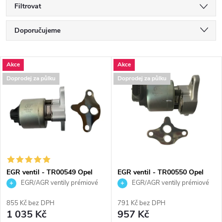
Filtrovat
Ř
Doporučujeme
a
Nejlevnější
V
Akce
Akce
Nejdražší
z
Doprodej za půlku
Doprodej za půlku
ý
Nejprodávanější
e
p
Abecedně
n
i
í
s
p
EGR ventil - TR00549 Opel
EGR ventil - TR00550 Opel
Astra Vectra
Omega Vectra 2.6
EGR/AGR ventily prémiové
EGR/AGR ventily prémiové
p
kvality
kvality
r
855 Kč bez DPH
791 Kč bez DPH
r
1 035 Kč
957 Kč