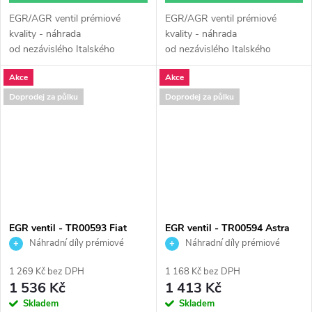
EGR/AGR ventil prémiové
EGR/AGR ventil prémiové
kvality - náhrada
kvality - náhrada
od nezávislého Italského
od nezávislého Italského
výrobce Turborail s.r.l.
výrobce Turborail s.r.l.
Akce
Akce
Doprodej za půlku
Doprodej za půlku
EGR ventil - TR00593 Fiat
EGR ventil - TR00594 Astra
Doblo Punto 1.9
Zafira 1.6
Náhradní díly prémiové
Náhradní díly prémiové
kvality
kvality
1 269 Kč bez DPH
1 168 Kč bez DPH
1 536 Kč
1 413 Kč
Skladem
Skladem