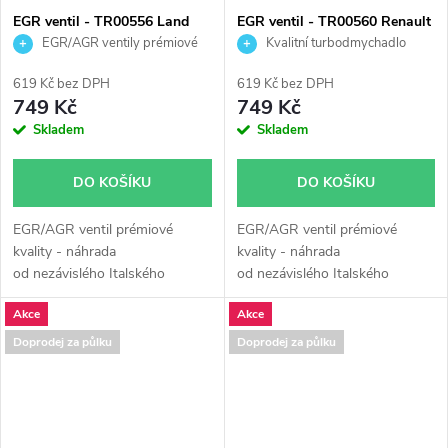
EGR ventil - TR00556 Land
EGR ventil - TR00560 Renault
Rover 2.5d
Laguna 2.2D 61kW
EGR/AGR ventily prémiové
Kvalitní turbodmychadlo
kvality
619 Kč bez DPH
619 Kč bez DPH
749 Kč
749 Kč
Skladem
Skladem
DO KOŠÍKU
DO KOŠÍKU
EGR/AGR ventil prémiové
EGR/AGR ventil prémiové
kvality - náhrada
kvality - náhrada
od nezávislého Italského
od nezávislého Italského
výrobce Turborail s.r.l.
výrobce Turborail s.r.l.
Akce
Akce
Doprodej za půlku
Doprodej za půlku