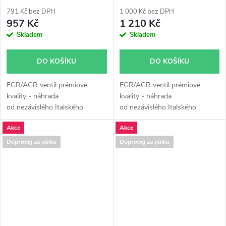
kvality
kvality
791 Kč bez DPH
1 000 Kč bez DPH
957 Kč
1 210 Kč
Skladem
Skladem
DO KOŠÍKU
DO KOŠÍKU
EGR/AGR ventil prémiové
EGR/AGR ventil prémiové
kvality - náhrada
kvality - náhrada
od nezávislého Italského
od nezávislého Italského
výrobce Turborail s.r.l.
výrobce Turborail s.r.l.
Akce
Akce
Doprodej za půlku
Doprodej za půlku