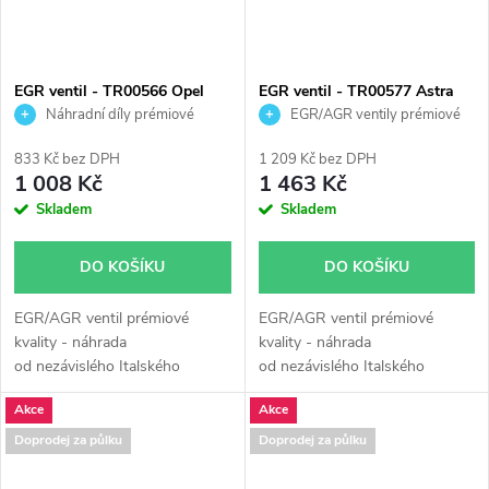
EGR ventil - TR00566 Opel
EGR ventil - TR00577 Astra
Astra 2.0DI Omega Vectra
Zafira 2.2 108kW
Náhradní díly prémiové
EGR/AGR ventily prémiové
kvality
kvality
833 Kč bez DPH
1 209 Kč bez DPH
1 008 Kč
1 463 Kč
Skladem
Skladem
DO KOŠÍKU
DO KOŠÍKU
EGR/AGR ventil prémiové
EGR/AGR ventil prémiové
kvality - náhrada
kvality - náhrada
od nezávislého Italského
od nezávislého Italského
výrobce Turborail s.r.l.
výrobce Turborail s.r.l.
Akce
Akce
Doprodej za půlku
Doprodej za půlku