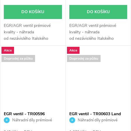
DO KOŠÍKU
DO KOŠÍKU
EGR/AGR ventil prémiové
EGR/AGR ventil prémiové
kvality - náhrada
kvality - náhrada
od nezávislého Italského
od nezávislého Italského
výrobce Turborail s.r.l.
výrobce Turborail s.r.l.
Akce
Akce
Doprodej za půlku
Doprodej za půlku
EGR ventil - TR00596
EGR ventil - TR00603 Land
Mercedes-Benz G Sprinter Vito
Rover 2.7D 140kW
Náhradní díly prémiové
Náhradní díly prémiové
kvality
kvality