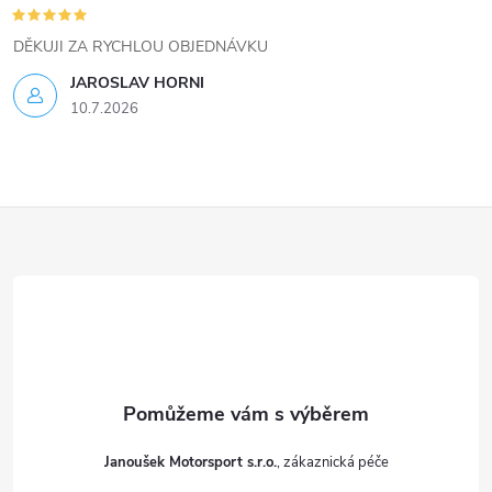
DĚKUJI ZA RYCHLOU OBJEDNÁVKU
JAROSLAV HORNI
10.7.2026
Z
á
p
a
t
Janoušek Motorsport s.r.o.