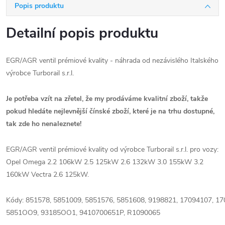
Popis produktu
Detailní popis produktu
EGR/AGR ventil prémiové kvality - náhrada od nezávislého Italského
výrobce Turborail s.r.l.
Je potřeba vzít na zřetel, že my prodáváme kvalitní zboží, takže
pokud hledáte nejlevnější čínské zboží, které je na trhu dostupné,
tak zde ho nenaleznete!
EGR/AGR ventil prémiové kvality od výrobce Turborail s.r.l. pro vozy:
Opel Omega 2.2 106kW 2.5 125kW 2.6 132kW 3.0 155kW 3.2
160kW Vectra 2.6 125kW.
Kódy: 851578, 5851009, 5851576, 5851608, 9198821, 17094107, 
5851OO9, 93185OO1, 9410700651P, R1090065