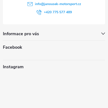
í
info
@
janousek-motorsport.cz
+420 775 577 489
Informace pro vás
Facebook
Instagram