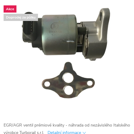
Akce
Doprodej za půlku
EGR/AGR ventil prémiové kvality - náhrada od nezávislého Italského
výrobce Turborail s.r.l.
Detailní informace