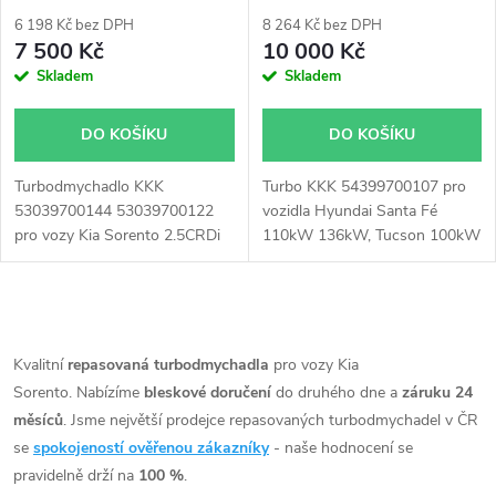
2.5CRDi 120kW 125kW
6 198 Kč bez DPH
8 264 Kč bez DPH
7 500 Kč
10 000 Kč
Skladem
Skladem
DO KOŠÍKU
DO KOŠÍKU
Turbodmychadlo KKK
Turbo KKK 54399700107 pro
53039700144 53039700122
vozidla Hyundai Santa Fé
pro vozy Kia Sorento 2.5CRDi
110kW 136kW, Tucson 100kW
se 120kW 125kW
136kW, ix35 100kW 135W, Kia
Sorento 110kW, Sportage
100kW 136kW
O
v
Kvalitní
repasovaná turbodmychadla
pro vozy Kia
Sorento. Nabízíme
bleskové doručení
do druhého dne a
záruku 24
l
měsíců
. Jsme největší prodejce repasovaných turbodmychadel v ČR
á
se
spokojeností ověřenou zákazníky
- naše hodnocení se
pravidelně drží na
100 %
.