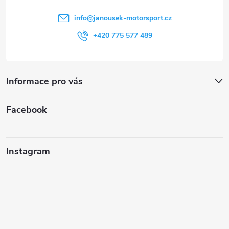
í
info
@
janousek-motorsport.cz
+420 775 577 489
Informace pro vás
Facebook
Instagram