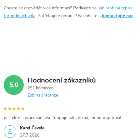
d
Chcete se dozvědět více informací? Podívejte se,
jak probíhá repas
a
turbodmychadla
. Potřebujete poradit? Neváhejte a
kontaktujte nás
.
c
í
p
r
v
Hodnocení zákazníků
5,0
k
291 hodnocení
Zobrazit recenze
y
v
perfektní zpracování vše funguje tak jak má, mohu doporučit
ý
Karel Čevela
27.7.2026