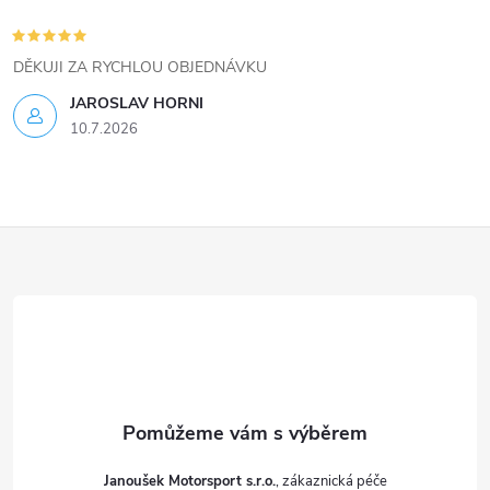
p
i
DĚKUJI ZA RYCHLOU OBJEDNÁVKU
s
JAROSLAV HORNI
u
10.7.2026
Z
á
p
a
t
Janoušek Motorsport s.r.o.