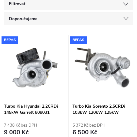
Filtrovat
Ř
Doporučujeme
a
Nejlevnější
V
REPAS
REPAS
Nejdražší
z
ý
Nejprodávanější
e
p
Abecedně
n
i
í
s
p
Turbo Kia Hyundai 2.2CRDi
Turbo Kia Sorento 2.5CRDi
145kW Garrett 808031
103kW 120kW 125kW
p
Garrett 733952-1
r
7 438 Kč bez DPH
5 372 Kč bez DPH
r
9 000 Kč
6 500 Kč