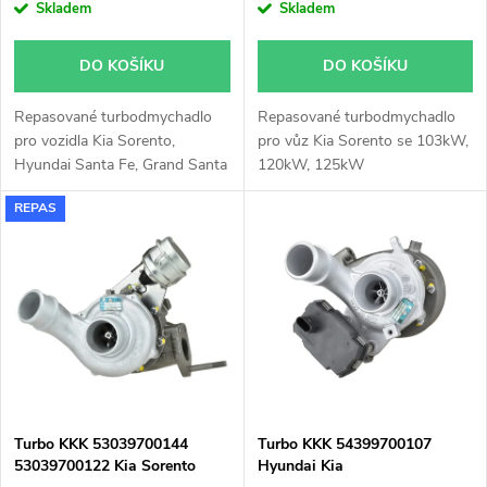
o
Skladem
Skladem
o
d
DO KOŠÍKU
DO KOŠÍKU
d
u
Repasované turbodmychadlo
Repasované turbodmychadlo
u
pro vozidla Kia Sorento,
pro vůz Kia Sorento se 103kW,
k
Hyundai Santa Fe, Grand Santa
120kW, 125kW
k
Fe se 145kW
REPAS
t
t
ů
ů
Turbo KKK 53039700144
Turbo KKK 54399700107
53039700122 Kia Sorento
Hyundai Kia