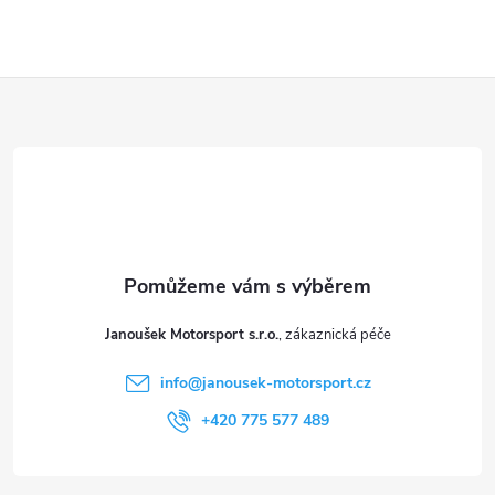
Z
á
p
a
t
Janoušek Motorsport s.r.o.
í
info
@
janousek-motorsport.cz
+420 775 577 489