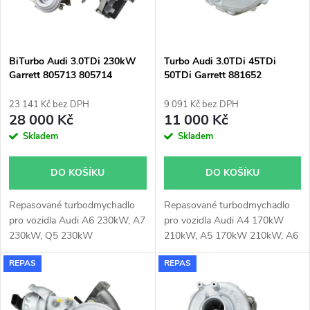
n
i
í
s
p
BiTurbo Audi 3.0TDi 230kW
Turbo Audi 3.0TDi 45TDi
Garrett 805713 805714
50TDi Garrett 881652
p
r
23 141 Kč bez DPH
9 091 Kč bez DPH
r
28 000 Kč
11 000 Kč
o
Skladem
Skladem
o
d
DO KOŠÍKU
DO KOŠÍKU
d
u
Repasované turbodmychadlo
Repasované turbodmychadlo
u
pro vozidla Audi A6 230kW, A7
pro vozidla Audi A4 170kW
k
230kW, Q5 230kW
210kW, A5 170kW 210kW, A6
k
155kW 170kW 210kW, A7
REPAS
REPAS
155kW 170kW 210kW, A8
t
210kW, Q5 170kW 210kW, Q7
t
170kW, 210kW, Q8 170kW