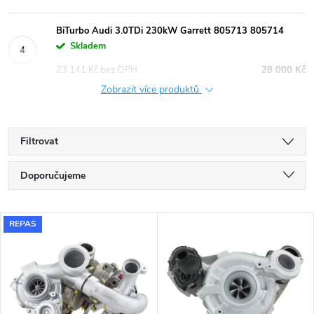
BiTurbo Audi 3.0TDi 230kW Garrett 805713 805714
Skladem
23 141 Kč bez DPH
28 000 Kč
Zobrazit více produktů
Filtrovat
Ř
Doporučujeme
a
Nejlevnější
V
REPAS
Nejdražší
z
ý
Nejprodávanější
e
p
Abecedně