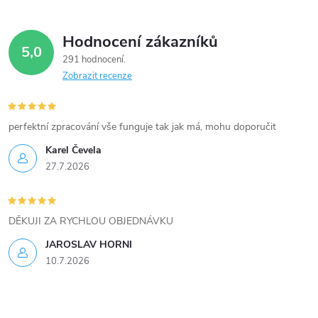
r
v
Hodnocení zákazníků
5,0
k
291 hodnocení
Zobrazit recenze
y
v
perfektní zpracování vše funguje tak jak má, mohu doporučit
ý
Karel Čevela
27.7.2026
p
i
DĚKUJI ZA RYCHLOU OBJEDNÁVKU
s
JAROSLAV HORNI
u
10.7.2026