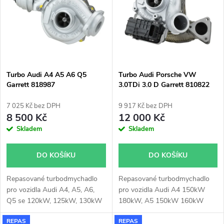
ů
210kW
ů
Turbo Audi A4 A5 A6 Q5
Turbo Audi Porsche VW
Garrett 818987
3.0TDi 3.0 D Garrett 810822
7 025 Kč bez DPH
9 917 Kč bez DPH
8 500 Kč
12 000 Kč
Skladem
Skladem
DO KOŠÍKU
DO KOŠÍKU
Repasované turbodmychadlo
Repasované turbodmychadlo
pro vozidla Audi A4, A5, A6,
pro vozidla Audi A4 150kW
Q5 se 120kW, 125kW, 130kW
180kW, A5 150kW 160kW
180kW, A6 150kW 180kW, A7
REPAS
REPAS
150kW 180kW, A8 150kW