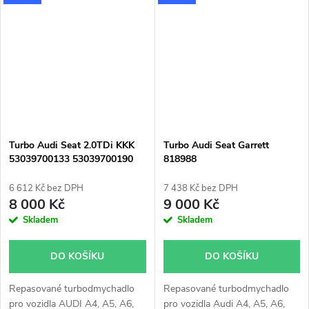
155kW 190kW 193kW, Q5
180kW 184kW 190kW, Q7
150kW 176kW 180kW,
Porsche Cayenne 155kW
180kW, Panamera 155kW, VW
Touareg 150kW 180kW
193kW
Turbo Audi Seat 2.0TDi KKK
Turbo Audi Seat Garrett
53039700133 53039700190
818988
6 612 Kč bez DPH
7 438 Kč bez DPH
8 000 Kč
9 000 Kč
Skladem
Skladem
DO KOŠÍKU
DO KOŠÍKU
Repasované turbodmychadlo
Repasované turbodmychadlo
pro vozidla AUDI A4, A5, A6,
pro vozidla Audi A4, A5, A6,