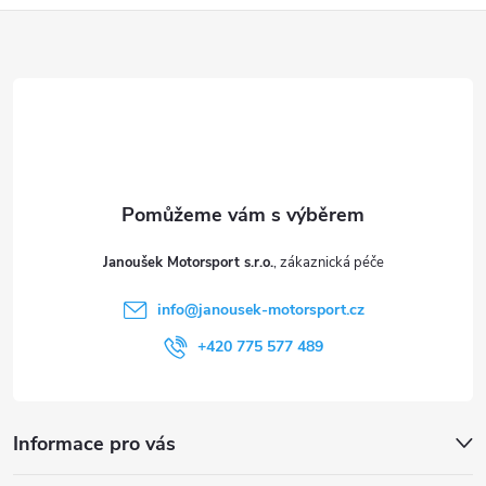
Z
á
p
a
t
Janoušek Motorsport s.r.o.
í
info
@
janousek-motorsport.cz
+420 775 577 489
Informace pro vás