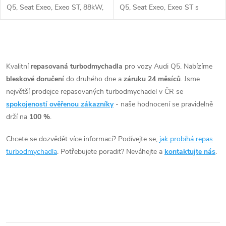
Q5, Seat Exeo, Exeo ST, 88kW,
Q5, Seat Exeo, Exeo ST s
100kW, 105kW
88kW, 100kW, 105kW, 110kW
O
v
Kvalitní
repasovaná turbodmychadla
pro vozy Audi Q5. Nabízíme
bleskové doručení
do druhého dne a
záruku 24 měsíců
. Jsme
l
největší prodejce repasovaných turbodmychadel v ČR se
á
spokojeností ověřenou zákazníky
- naše hodnocení se pravidelně
drží na
100 %
.
d
Chcete se dozvědět více informací? Podívejte se,
jak probíhá repas
a
turbodmychadla
. Potřebujete poradit? Neváhejte a
kontaktujte nás
.
c
í
p