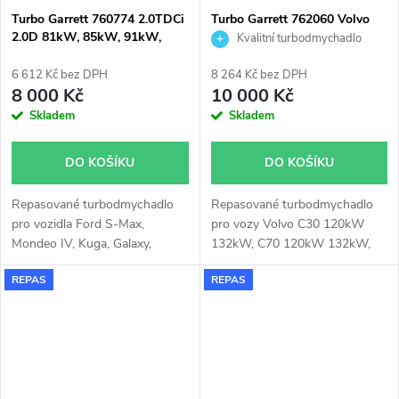
Turbo Garrett 760774 2.0TDCi
Turbo Garrett 762060 Volvo
2.0D 81kW, 85kW, 91kW,
D5 2.4D
Kvalitní turbodmychadlo
96kW, 100kW, 103kW
6 612 Kč bez DPH
8 264 Kč bez DPH
8 000 Kč
10 000 Kč
Skladem
Skladem
DO KOŠÍKU
DO KOŠÍKU
Repasované turbodmychadlo
Repasované turbodmychadlo
pro vozidla Ford S-Max,
pro vozy Volvo C30 120kW
Mondeo IV, Kuga, Galaxy,
132kW, C70 120kW 132kW,
Focus II, C-Max, Volvo V70,
S40 120kW 132kW, S60 90kW
REPAS
REPAS
V50, S80, S40, C70, C30
93kW 120kW 136kW, S80 120
kW 136kW, V50 120kW
132kW, V70 90kW 93kW
120kW 136kW, XC60 120kW
136kW, XC70 120kW 136kW,
XC90 120kW 136kW