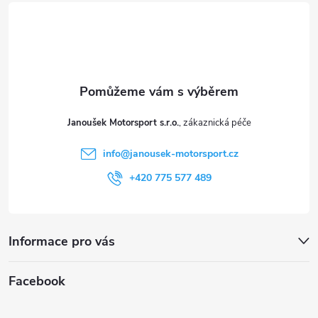
á
p
a
t
Janoušek Motorsport s.r.o.
í
info
@
janousek-motorsport.cz
+420 775 577 489
Informace pro vás
Facebook