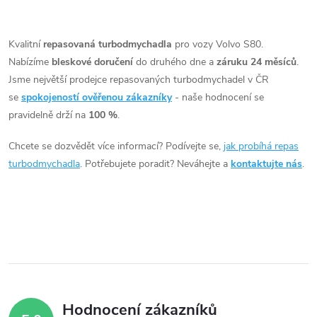
O
v
Kvalitní
repasovaná turbodmychadla
pro vozy Volvo S80.
Nabízíme
bleskové doručení
do druhého dne a
záruku 24 měsíců
.
l
Jsme největší prodejce repasovaných turbodmychadel v ČR
á
se
spokojeností ověřenou zákazníky
- naše hodnocení se
pravidelně drží na
100 %
.
d
Chcete se dozvědět více informací? Podívejte se,
jak probíhá repas
a
turbodmychadla
. Potřebujete poradit? Neváhejte a
kontaktujte nás
.
c
í
p
r
v
Hodnocení zákazníků