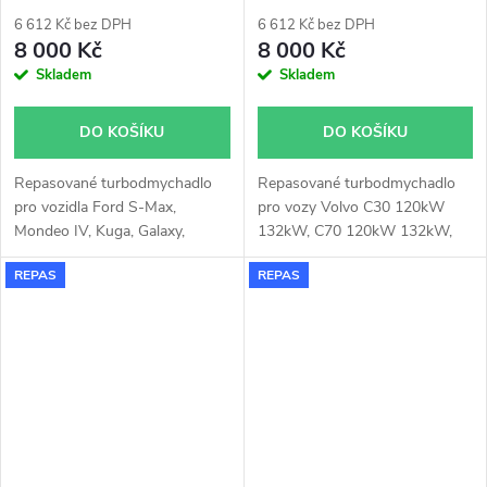
96kW, 100kW, 103kW
6 612 Kč bez DPH
6 612 Kč bez DPH
8 000 Kč
8 000 Kč
Skladem
Skladem
DO KOŠÍKU
DO KOŠÍKU
Repasované turbodmychadlo
Repasované turbodmychadlo
pro vozidla Ford S-Max,
pro vozy Volvo C30 120kW
Mondeo IV, Kuga, Galaxy,
132kW, C70 120kW 132kW,
Focus II, C-Max, Volvo V70,
S40 120kW 132kW, S60 90kW
REPAS
REPAS
V50, S80, S40, C70, C30
93kW 120kW 136kW, S80 120
kW 136kW, V50 120kW
132kW, V70 90kW 93kW
120kW 136kW, XC60 120kW
136kW, XC70 120kW 136kW,
XC90 120kW 136kW