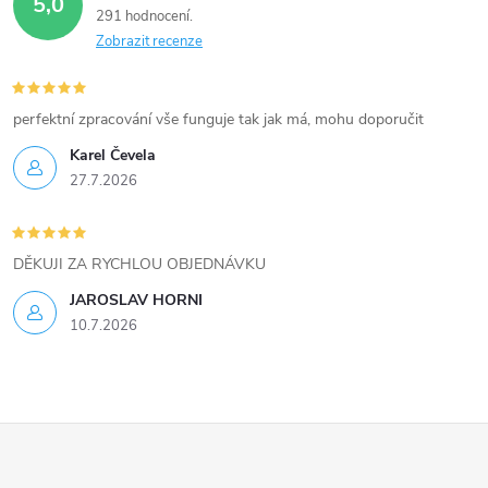
5,0
k
291 hodnocení
Zobrazit recenze
y
v
perfektní zpracování vše funguje tak jak má, mohu doporučit
ý
Karel Čevela
27.7.2026
p
i
DĚKUJI ZA RYCHLOU OBJEDNÁVKU
s
JAROSLAV HORNI
u
10.7.2026
Z