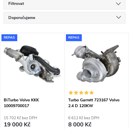
Filtrovat
Ř
Doporučujeme
a
Nejlevnější
V
REPAS
REPAS
Nejdražší
z
ý
Nejprodávanější
e
p
Abecedně
n
i
í
s
p
BiTurbo Volvo KKK
Turbo Garrett 723167 Volvo
10009700017
2.4 D 120KW
p
r
15 702 Kč bez DPH
6 612 Kč bez DPH
r
19 000 Kč
8 000 Kč