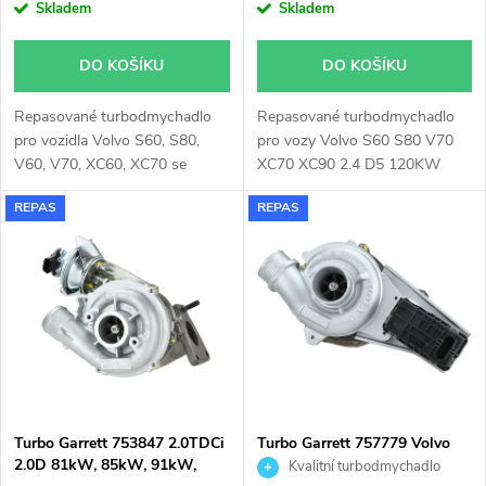
o
Skladem
Skladem
o
d
DO KOŠÍKU
DO KOŠÍKU
d
u
Repasované turbodmychadlo
Repasované turbodmychadlo
u
pro vozidla Volvo S60, S80,
pro vozy Volvo S60 S80 V70
k
V60, V70, XC60, XC70 se
XC70 XC90 2.4 D5 120KW
k
120kW, 133kW, 140kW,
REPAS
REPAS
147kW, 151kW, 158kW,
t
162kW, 169kW
t
ů
ů
Turbo Garrett 753847 2.0TDCi
Turbo Garrett 757779 Volvo
2.0D 81kW, 85kW, 91kW,
D5 2.4D
Kvalitní turbodmychadlo