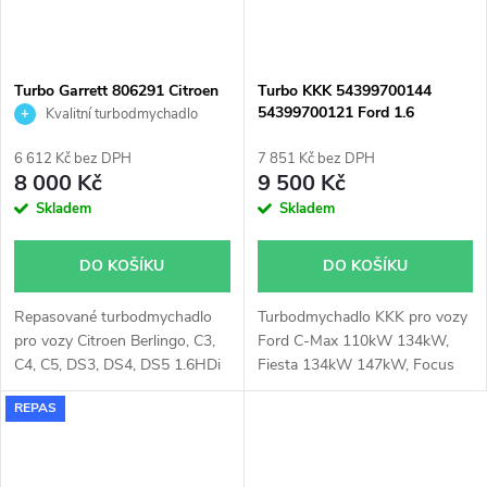
Turbo Garrett 806291 Citroen
Turbo KKK 54399700144
Ford Mazda Peugeot Volvo 1.5
54399700121 Ford 1.6
Kvalitní turbodmychadlo
1.6
EcoBoost Volvo T3 T4
6 612 Kč bez DPH
7 851 Kč bez DPH
8 000 Kč
9 500 Kč
Skladem
Skladem
DO KOŠÍKU
DO KOŠÍKU
Repasované turbodmychadlo
Turbodmychadlo KKK pro vozy
pro vozy Citroen Berlingo, C3,
Ford C-Max 110kW 134kW,
C4, C5, DS3, DS4, DS5 1.6HDi
Fiesta 134kW 147kW, Focus
84kW 85kW, Ford B-Max, C-
110kW 134kW, Galaxy 118kW,
REPAS
Max, Fiesta, Focus, Galaxy II,
Grand C-Max 110kW 134kW,
Grand C-Max, Mondeo, S-Max,
Kuga 110kW 132kW 134kW,
Tourneo Connect, Transit
Mondeo 118kW, S-Max
Connect, Transit Courier
118kW, Tourneo Connect