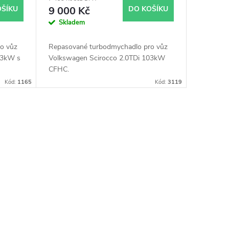
139
54409700002 54409700021
OŠÍKU
9 000 Kč
DO KOŠÍKU
Skladem
o vůz
Repasované turbodmychadlo pro vůz
03kW s
Volkswagen Scirocco 2.0TDi 103kW
CFHC.
Kód:
1165
Kód:
3119