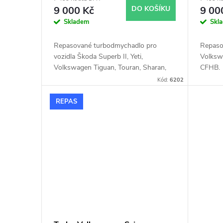
5440
9 000 Kč
DO KOŠÍKU
9 00
Skladem
Skl
Repasované turbodmychadlo pro
Repaso
vozidla Škoda Superb II, Yeti,
Volksw
Volkswagen Tiguan, Touran, Sharan,
CFHB.
Scirocco, CC, Caddy, Passat B7, Golf
Kód:
6202
VI, Seat Leon, Altea, Alhambra, Audi
TT, Q3, A3, s motory 2.0TDi, 125kW,
REPAS
130kW