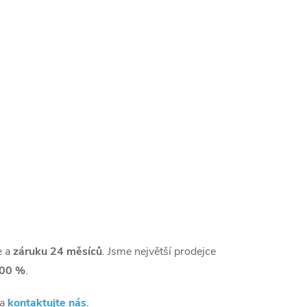
e a
záruku 24 měsíců
. Jsme největší prodejce
00 %
.
 a
kontaktujte nás
.