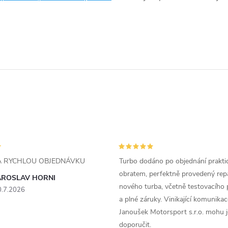
ZA RYCHLOU OBJEDNÁVKU
Turbo dodáno po objednání prakti
obratem, perfektně provedený rep
AROSLAV HORNI
nového turba, včetně testovacího 
0.7.2026
a plné záruky. Vinikající komunika
Janoušek Motorsport s.r.o. mohu 
doporučit.