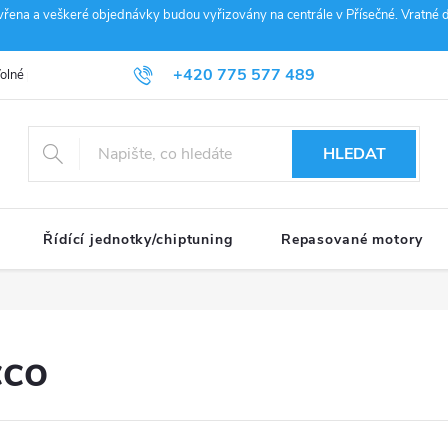
vřena a veškeré objednávky budou vyřizovány na centrále v Přísečné. Vratné d
+420 775 577 489
olné pozice
Obchodní podmínky
Reklamace
GDPR
Penz
info@janousek-motorsport.cz
HLEDAT
Řídící jednotky/chiptuning
Repasované motory
cco