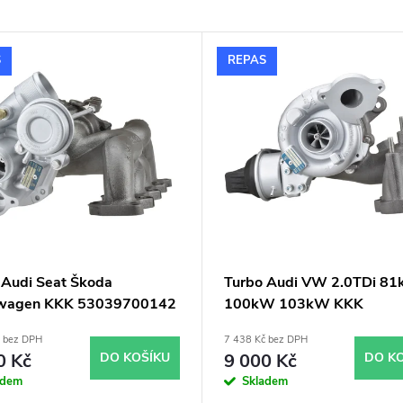
S
REPAS
 Audi Seat Škoda
Turbo Audi VW 2.0TDi 8
swagen KKK 53039700142
100kW 103kW KKK
Si 103kW 110kW 118kW
53039700132
č bez DPH
7 438 Kč bez DPH
W 132kW 136kW
0 Kč
DO KOŠÍKU
9 000 Kč
DO K
adem
Skladem