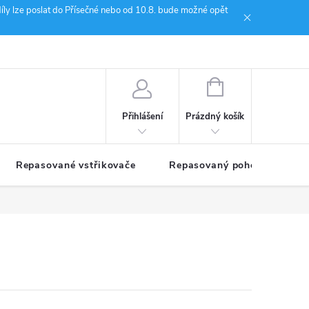
íly lze poslat do Přísečné nebo od 10.8. bude možné opět
ion Janoušek Motorsport Český Krumlov
NÁKUPNÍ
KOŠÍK
Prázdný košík
Přihlášení
Repasované vstřikovače
Repasovaný pohon TDM