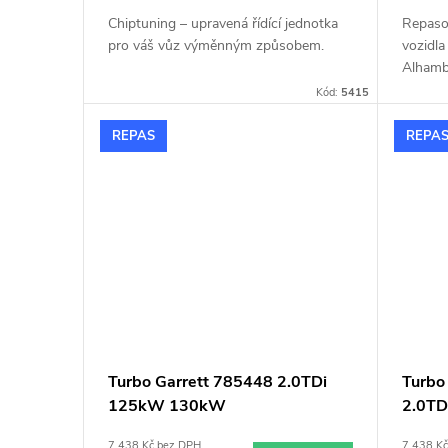
d
t
Chiptuning – upravená řídící jednotka
Repaso
u
pro váš vůz výměnným způsobem.
vozidl
ů
Alhamb
132kW,
k
Kód:
5415
Beetle
118kW
REPAS
REPA
t
Jetta 
118kW,
ů
110kW,
Tiguan
Turbo Garrett 785448 2.0TDi
Turbo
125kW 130kW
2.0T
5440
7 438 Kč bez DPH
7 438 K