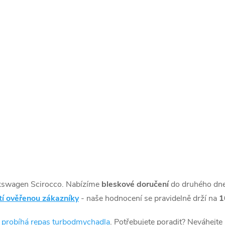
kswagen Scirocco. Nabízíme
bleskové doručení
do druhého dn
tí ověřenou zákazníky
- naše hodnocení se pravidelně drží na
1
k probíhá repas turbodmychadla
. Potřebujete poradit? Neváhejte