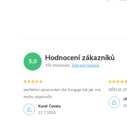
d
a
c
í
p
Hodnocení zákazníků
5,0
r
291 hodnocení
Zobrazit recenze
v
k
perfektní zpracování vše funguje tak jak má,
DĚKUJI 
y
mohu doporučit
J
1
Karel Čevela
v
27.7.2026
ý