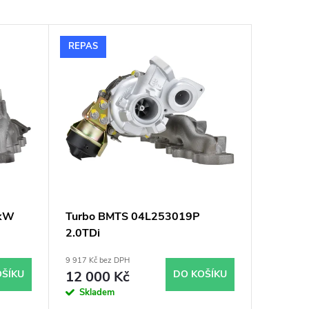
REPAS
1kW
Turbo BMTS 04L253019P
2.0TDi
9 917 Kč bez DPH
OŠÍKU
12 000 Kč
DO KOŠÍKU
Skladem