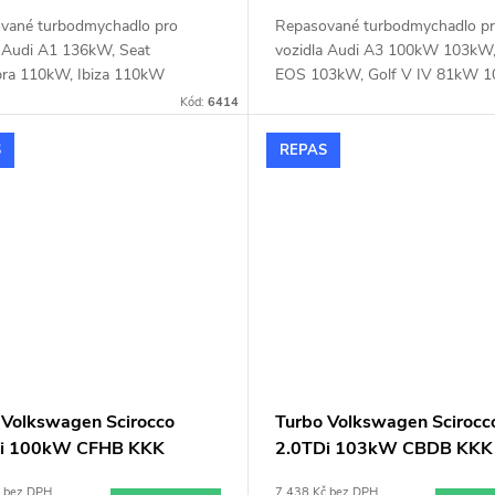
vané turbodmychadlo pro
Repasované turbodmychadlo p
a Audi A1 136kW, Seat
vozidla Audi A3 100kW 103kW
ra 110kW, Ibiza 110kW
EOS 103kW, Golf V IV 81kW 
 Škoda Fabia RS 132kW, VW
103kW, Jetta 100kW 103kW, P
Kód:
6414
 118kW, CC 118kW, EOS
81kW 100kW 103kW, Scirocco
, Golf 103kW 118kW 125kW,
103kW, Tiguan 100kW 103kW
S
REPAS
103kW 118kW 125kW, Passat
 Polo GTi 132kW, Sharan
 Scirocco 110kW 118kW,
 118kW, Touran 103kW 125kW
 Volkswagen Scirocco
Turbo Volkswagen Scirocc
Di 100kW CFHB KKK
2.0TDi 103kW CBDB KKK
9700007 54409700036
53039700206 53039700
č bez DPH
7 438 Kč bez DPH