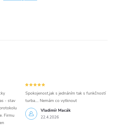
cky
Spokojenost,jak s jednáním tak s funkčností
as - stav
turba.... Nemám co vytknout
protokolu
Vladimír Macák
ce. Firmu
22.4.2026
jen