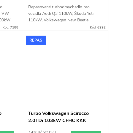
ro
Repasované turbodmychadlo pro
, VW
vozidla Audi Q3 110kW, Škoda Yeti
100kW
110kW, Volkswagen New Beetle
assat
81kW, 110kW, Caddy 55kW, 75kW,
Kód:
7188
Kód:
6292
90kW, 110kW, CC 110kW, Golf 81kW,
110kW, Jetta 81kW, 110kW, Scirocco
REPAS
110kW, Sharan 110kW, Tiguan 110kW
o
Turbo Volkswagen Scirocco
2.0TDi 103kW CFHC KKK
152
54409700007 54409700036
7 438 Kč bez DPH