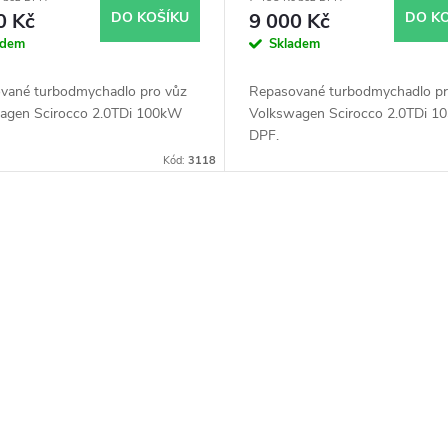
9700002 54409700021
53039700205 53039700
0 Kč
DO KOŠÍKU
9 000 Kč
DO K
adem
Skladem
vané turbodmychadlo pro vůz
Repasované turbodmychadlo pr
agen Scirocco 2.0TDi 100kW
Volkswagen Scirocco 2.0TDi 1
DPF.
Kód:
3118