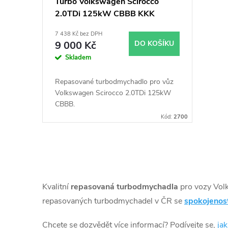
Turbo Volkswagen Scirocco
2.0TDi 125kW CBBB KKK
53039700207 53039700129
7 438 Kč bez DPH
53039700137
9 000 Kč
DO KOŠÍKU
Skladem
Repasované turbodmychadlo pro vůz
Volkswagen Scirocco 2.0TDi 125kW
CBBB.
Kód:
2700
O
v
Kvalitní
repasovaná turbodmychadla
pro vozy Vol
l
repasovaných turbodmychadel v ČR se
spokojenos
á
Chcete se dozvědět více informací? Podívejte se,
ja