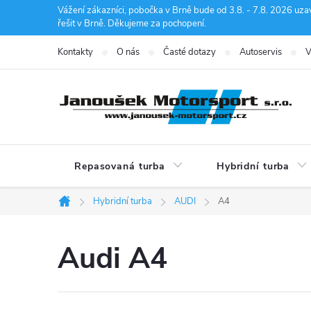
Přejít
Vážení zákazníci, pobočka v Brně bude od 3.8. - 7.8. 2026 uza
řešit v Brně. Děkujeme za pochopení.
na
obsah
Kontakty
O nás
Časté dotazy
Autoservis
V
Repasovaná turba
Hybridní turba
Hybridní turba
AUDI
A4
Domů
Audi A4