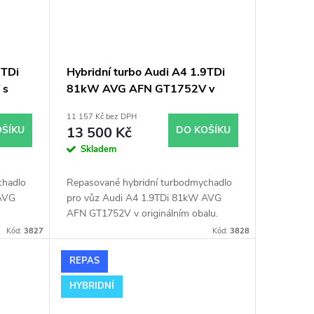
9TDi
Hybridní turbo Audi A4 1.9TDi
 s
81kW AVG AFN GT1752V v
orig. obalu
11 157 Kč bez DPH
OŠÍKU
13 500 Kč
DO KOŠÍKU
Skladem
chadlo
Repasované hybridní turbodmychadlo
 AVG
pro vůz Audi A4 1.9TDi 81kW AVG
AFN GT1752V v originálním obalu.
Kód:
3827
Kód:
3828
REPAS
HYBRIDNÍ