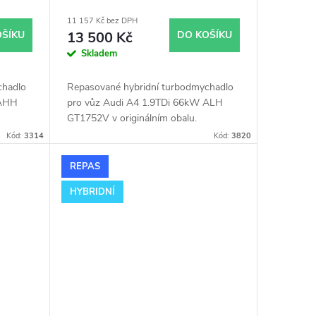
obalu
11 157 Kč bez DPH
OŠÍKU
13 500 Kč
DO KOŠÍKU
Skladem
chadlo
Repasované hybridní turbodmychadlo
 AHH
pro vůz Audi A4 1.9TDi 66kW ALH
GT1752V v originálním obalu.
Kód:
3314
Kód:
3820
REPAS
HYBRIDNÍ