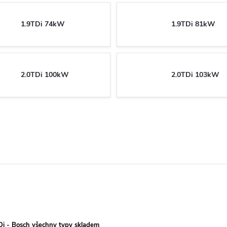
1.9TDi 74kW
1.9TDi 81kW
2.0TDi 100kW
2.0TDi 103kW
TDi - Bosch všechny typy skladem