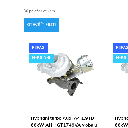
a
30
položek celkem
z
OTEVŘÍT FILTR
e
V
n
REPAS
REPA
ý
í
HYBRIDNÍ
HYBRI
p
p
i
r
s
o
p
d
Hybridní turbo Audi A4 1.9TDi
Hybri
66kW AHH GT1749VA v obalu
66kW