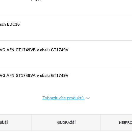
Bosch EDC16
 AVG AFN GT1749VB v obalu GT1749V
 AVG AFN GT1749VA v obalu GT1749V
Zobrazit více produktů
ĚJŠÍ
NEJDRAŽŠÍ
NEJPR