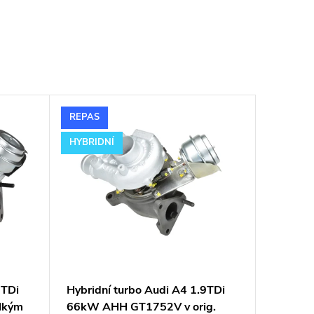
REPAS
HYBRIDNÍ
9TDi
Hybridní turbo Audi A4 1.9TDi
lkým
66kW AHH GT1752V v orig.