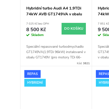
Hybridní turbo Audi A4 1.9TDi
Hybri
74kW AVB GT1749VA v obalu
74kW
GT1749V
GT17
7 025 Kč bez DPH
7 851 K
8 500 Kč
DO KOŠÍKU
9 50
Skladem
Skl
Speciální repasované turbodmychadlo
Speciá
GT1749VA(1.9TDi 96kW) instalované v
GT1749
obalu GT1749V (pro motory TDi 66-
v obal
85KW). Vhodné zejména k
85KW).
Kód:
3821
výkonnostním úpravám jako např.
výkonn
chiptuning. Pro vůz Audi A4 1.9TDi
chiptun
REPAS
REPA
74kW AVB.
74kW 
HYBRIDNÍ
HYBRI