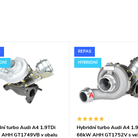
S
REPAS
DNÍ
HYBRIDNÍ
dní turbo Audi A4 1.9TDi
Hybridní turbo Audi A4 1.
 AHH GT1749VB v obalu
66kW AHH GT1752V s ve