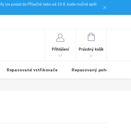
íly lze poslat do Přísečné nebo od 10.8. bude možné opět
ion Janoušek Motorsport Český Krumlov
NÁKUPNÍ
KOŠÍK
Prázdný košík
Přihlášení
Repasované vstřikovače
Repasovaný pohon TDM