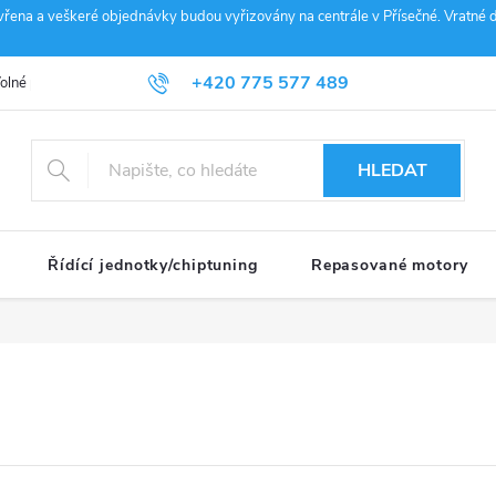
vřena a veškeré objednávky budou vyřizovány na centrále v Přísečné. Vratné d
+420 775 577 489
olné pozice
Obchodní podmínky
Reklamace
GDPR
Penz
info@janousek-motorsport.cz
HLEDAT
Řídící jednotky/chiptuning
Repasované motory