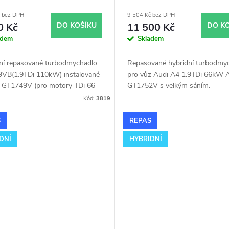
49V
sáním
č bez DPH
9 504 Kč bez DPH
0 Kč
DO KOŠÍKU
11 500 Kč
DO K
adem
Skladem
lní repasované turbodmychadlo
Repasované hybridní turbodmy
VB(1.9TDi 110kW) instalované
pro vůz Audi A4 1.9TDi 66kW
u GT1749V (pro motory TDi 66-
GT1752V s velkým sáním.
 Vhodné zejména k
Kód:
3819
ostním úpravám jako např.
ing. Pro vůz Audi A4 1.9TDi
S
REPAS
AHH.
DNÍ
HYBRIDNÍ