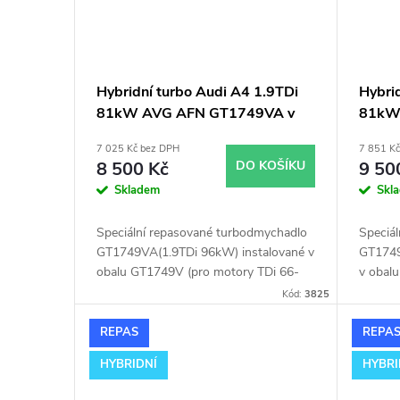
Hybridní turbo Audi A4 1.9TDi
Hybri
81kW AVG AFN GT1749VA v
81kW
obalu GT1749V
obalu
7 025 Kč bez DPH
7 851 K
8 500 Kč
DO KOŠÍKU
9 50
Skladem
Skl
Speciální repasované turbodmychadlo
Speciá
GT1749VA(1.9TDi 96kW) instalované v
GT1749
obalu GT1749V (pro motory TDi 66-
v obal
85KW). Vhodné zejména k
85KW).
Kód:
3825
výkonnostním úpravám jako např.
výkonn
chiptuning. Pro vůz Audi A4 1.9TDi
chiptun
REPAS
REPA
81kW AVG AFN.
81kW 
HYBRIDNÍ
HYBRI