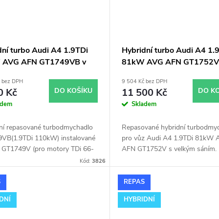
dní turbo Audi A4 1.9TDi
Hybridní turbo Audi A4 1.
 AVG AFN GT1749VB v
81kW AVG AFN GT1752V
 GT1749V
velkým sáním
č bez DPH
9 504 Kč bez DPH
0 Kč
DO KOŠÍKU
11 500 Kč
DO K
adem
Skladem
lní repasované turbodmychadlo
Repasované hybridní turbodmy
VB(1.9TDi 110kW) instalované
pro vůz Audi A4 1.9TDi 81kW
u GT1749V (pro motory TDi 66-
AFN GT1752V s velkým sáním.
 Vhodné zejména k
Kód:
3826
ostním úpravám jako např.
ing. Pro vůz Audi A4 1.9TDi
S
REPAS
AVG AFN.
DNÍ
HYBRIDNÍ