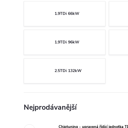
1.9TDi 66kW
1.9TDi 96kW
2.5TDi 132kW
Nejprodávanější
Chiptuning - upravená řídící jednotka 