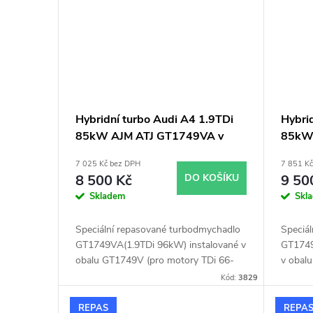
Hybridní turbo Audi A4 1.9TDi
Hybri
85kW AJM ATJ GT1749VA v
85kW
obalu GT1749V
obalu
7 025 Kč bez DPH
7 851 K
8 500 Kč
DO KOŠÍKU
9 50
Skladem
Skl
Speciální repasované turbodmychadlo
Speciá
GT1749VA(1.9TDi 96kW) instalované v
GT1749
obalu GT1749V (pro motory TDi 66-
v obal
85KW). Vhodné zejména k
85KW).
Kód:
3829
výkonnostním úpravám jako např.
výkonn
chiptuning. Pro vůz Audi A4 1.9TDi
chiptun
REPAS
REPA