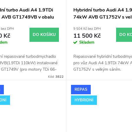
dní turbo Audi A4 1.9TDi
Hybridní turbo Audi A4 1.
 AVB GT1749VB v obalu
74kW AVB GT1752V s ve
49V
sáním
č bez DPH
9 504 Kč bez DPH
0 Kč
DO KOŠÍKU
11 500 Kč
DO K
adem
Skladem
lní repasované turbodmychadlo
Repasované hybridní turbodmy
VB(1.9TDi 110kW) instalované
pro vůz Audi A4 1.9TDi 74kW 
u GT1749V (pro motory TDi 66-
GT1752V s velkým sáním.
 Vhodné zejména k
Kód:
3822
ostním úpravám jako např.
ing. Pro vůz Audi A4 1.9TDi
S
REPAS
AVB.
DNÍ
HYBRIDNÍ