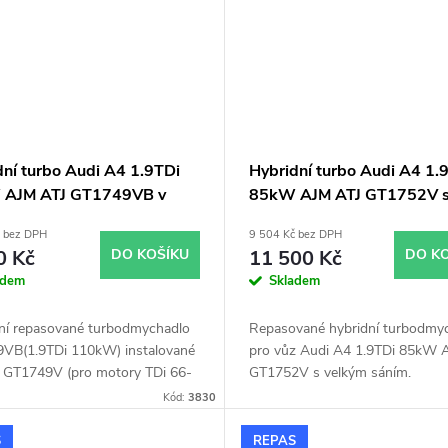
dní turbo Audi A4 1.9TDi
Hybridní turbo Audi A4 1.
 AJM ATJ GT1749VB v
85kW AJM ATJ GT1752V 
 GT1749V
velkým sáním
č bez DPH
9 504 Kč bez DPH
0 Kč
DO KOŠÍKU
11 500 Kč
DO K
adem
Skladem
lní repasované turbodmychadlo
Repasované hybridní turbodmy
VB(1.9TDi 110kW) instalované
pro vůz Audi A4 1.9TDi 85kW 
u GT1749V (pro motory TDi 66-
GT1752V s velkým sáním.
 Vhodné zejména k
Kód:
3830
ostním úpravám jako např.
ing. Pro vůz Audi A4 1.9TDi
S
REPAS