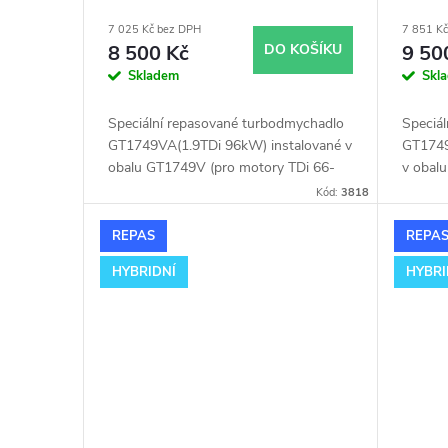
r
u
GT1749V
GT17
7 025 Kč bez DPH
7 851 K
o
k
8 500 Kč
DO KOŠÍKU
9 50
Skladem
Skl
d
t
Speciální repasované turbodmychadlo
Speciá
u
GT1749VA(1.9TDi 96kW) instalované v
GT1749
ů
obalu GT1749V (pro motory TDi 66-
v obal
85KW). Vhodné zejména k
85KW).
k
Kód:
3818
výkonnostním úpravám jako např.
výkonn
chiptuning. Pro vůz Audi A4 1.9TDi
chiptun
REPAS
REPA
t
66kW AHH.
66kW 
HYBRIDNÍ
HYBRI
ů