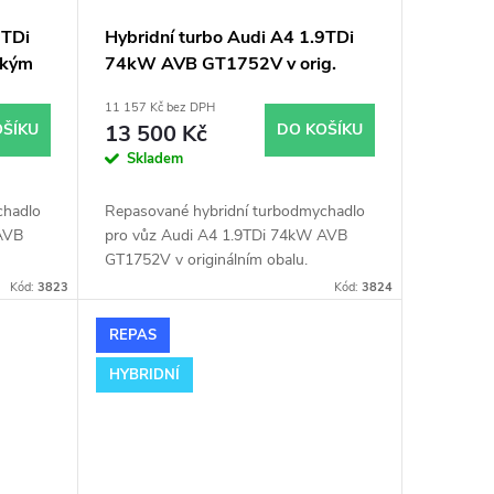
9TDi
Hybridní turbo Audi A4 1.9TDi
lkým
74kW AVB GT1752V v orig.
obalu
11 157 Kč bez DPH
OŠÍKU
13 500 Kč
DO KOŠÍKU
Skladem
chadlo
Repasované hybridní turbodmychadlo
AVB
pro vůz Audi A4 1.9TDi 74kW AVB
GT1752V v originálním obalu.
Kód:
3823
Kód:
3824
REPAS
HYBRIDNÍ