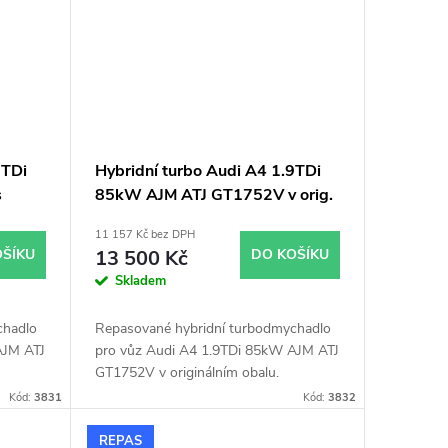
9TDi
Hybridní turbo Audi A4 1.9TDi
s
85kW AJM ATJ GT1752V v orig.
obalu
11 157 Kč bez DPH
OŠÍKU
13 500 Kč
DO KOŠÍKU
Skladem
chadlo
Repasované hybridní turbodmychadlo
AJM ATJ
pro vůz Audi A4 1.9TDi 85kW AJM ATJ
GT1752V v originálním obalu.
Kód:
3831
Kód:
3832
REPAS