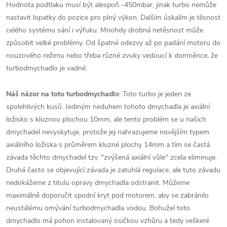
Hodnota podtlaku musí být alespoň -450mbar, jinak turbo nemůže
nastavit lopatky do pozice pro plný výkon. Dalším úskalím je těsnost
celého systému sání i výfuku. Mnohdy drobná netěsnost může
způsobit velké problémy. Od špatné odezvy až po padání motoru do
nouzového režimu nebo třeba různé zvuky vedoucí k domněnce, že
turbodmychadlo je vadné.
Náš názor na toto turbodmychadlo
: Toto turbo je jeden ze
spolehlivých kusů. Jediným neduhem tohoto dmychadla je axiální
ložisko s kluznou plochou 10mm, ale tento problém se u našich
dmychadel nevyskytuje, protože jej nahrazujeme novějším typem
axiálního ložiska s průměrem kluzné plochy 14mm a tím se častá
závada těchto dmychadel tzv. "zvýšená axiální vůle" zcela eliminuje.
Druhá často se objevující závada je zatuhlá regulace, ale tuto závadu
nedokážeme z titulu opravy dmychadla odstranit. Můžeme
maximálně doporučit spodní kryt pod motorem, aby se zabránilo
neustálému omývání turbodmychadla vodou. Bohužel toto
dmychadlo má pohon instalovaný osičkou vzhůru a tedy veškeré