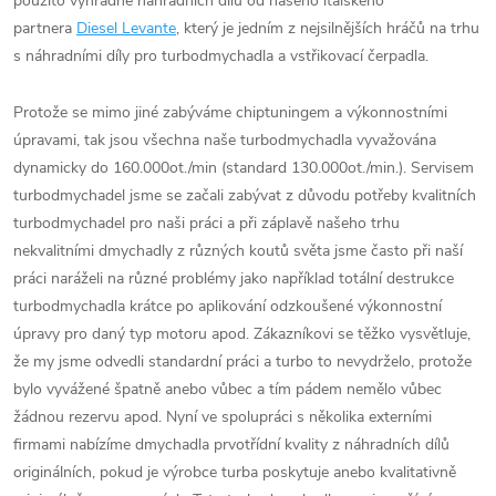
použito výhradně náhradních dílů od našeho italského
partnera
Diesel Levante
, který je jedním z nejsilnějších hráčů na trhu
s náhradními díly pro turbodmychadla a vstřikovací čerpadla.
Protože se mimo jiné zabýváme chiptuningem a výkonnostními
úpravami, tak jsou všechna naše turbodmychadla vyvažována
dynamicky do 160.000ot./min (standard 130.000ot./min.). Servisem
turbodmychadel jsme se začali zabývat z důvodu potřeby kvalitních
turbodmychadel pro naši práci a při záplavě našeho trhu
nekvalitními dmychadly z různých koutů světa jsme často při naší
práci naráželi na různé problémy jako například totální destrukce
turbodmychadla krátce po aplikování odzkoušené výkonnostní
úpravy pro daný typ motoru apod. Zákazníkovi se těžko vysvětluje,
že my jsme odvedli standardní práci a turbo to nevydrželo, protože
bylo vyvážené špatně anebo vůbec a tím pádem nemělo vůbec
žádnou rezervu apod. Nyní ve spolupráci s několika externími
firmami nabízíme dmychadla prvotřídní kvality z náhradních dílů
originálních, pokud je výrobce turba poskytuje anebo kvalitativně