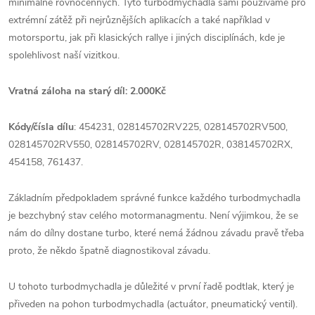
minimálně rovnocenných. Tyto turbodmychadla sami používáme pro
extrémní zátěž při nejrůznějších aplikacích a také například v
motorsportu, jak při klasických rallye i jiných disciplínách, kde je
spolehlivost naší vizitkou.
Vratná záloha na starý díl: 2.000Kč
Kódy/čísla dílu
: 454231, 028145702RV225, 028145702RV500,
028145702RV550, 028145702RV, 028145702R, 038145702RX,
454158, 761437.
Základním předpokladem správné funkce každého turbodmychadla
je bezchybný stav celého motormanagmentu. Není výjimkou, že se
nám do dílny dostane turbo, které nemá žádnou závadu pravě třeba
proto, že někdo špatně diagnostikoval závadu.
U tohoto turbodmychadla je důležité v první řadě podtlak, který je
přiveden na pohon turbodmychadla (actuátor, pneumatický ventil).