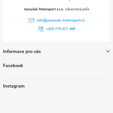
t
Janoušek Motorsport s.r.o.
í
info
@
janousek-motorsport.cz
+420 775 577 489
Informace pro vás
Facebook
Instagram