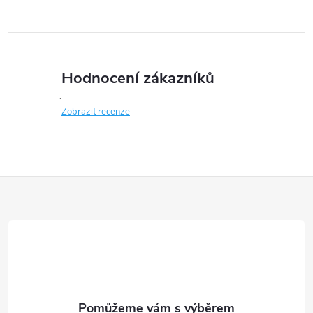
Hodnocení zákazníků
Zobrazit recenze
Z
á
p
a