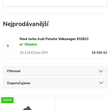
Nejprodávanější
Nové turbo Audi Porsche Volkswagen 810822
Skladem
16 116 Kč bez DPH
19 500 Kč
Filtrovat
Ř
Doporučujeme
a
Nejlevnější
V
NOVÉ
Nejdražší
z