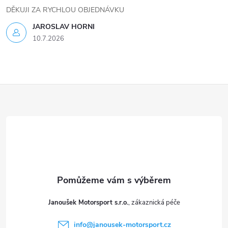
v
DĚKUJI ZA RYCHLOU OBJEDNÁVKU
k
JAROSLAV HORNI
10.7.2026
y
v
ý
Z
p
á
i
p
s
a
u
t
Janoušek Motorsport s.r.o.
í
info
@
janousek-motorsport.cz