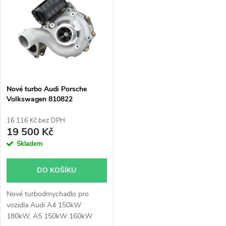
ý
Nejprodávanější
e
p
Abecedně
n
i
í
s
p
Nové turbo Audi Porsche
Volkswagen 810822
p
r
16 116 Kč bez DPH
r
19 500 Kč
o
Skladem
o
d
DO KOŠÍKU
d
u
Nové turbodmychadlo pro
u
vozidla
Audi A4 150kW
k
180kW, A5 150kW 160kW