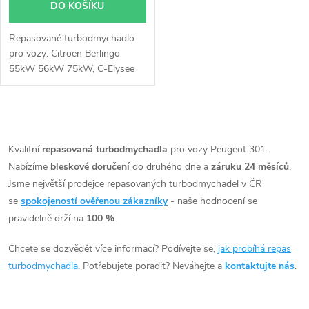
DO KOŠÍKU
Repasované turbodmychadlo
pro vozy: Citroen Berlingo
55kW 56kW 75kW, C-Elysee
75kW, C3 73kW 75kW, C4
73kW 75kW, DS3 75kW, Opel
Combo 56kW 75kW 96kW,
O
Corsa 75kW, Crossland X
75kW, Peugeot 208 75kW,
v
Kvalitní
repasovaná turbodmychadla
pro vozy Peugeot 301.
2008 75kW 96kW, 301 75kW,
Nabízíme
bleskové doručení
do druhého dne a
záruku 24 měsíců
.
l
308 75kW, Partner 55kW
Jsme největší prodejce repasovaných turbodmychadel v ČR
75kW, Rifter 55kW 75kW,
á
se
spokojeností ověřenou zákazníky
- naše hodnocení se
Toyota Proace 55kW 75kW
pravidelně drží na
100 %
.
88kW 96kW
d
Chcete se dozvědět více informací? Podívejte se,
jak probíhá repas
a
turbodmychadla
. Potřebujete poradit? Neváhejte a
kontaktujte nás
.
c