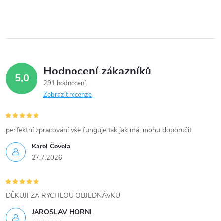
í
p
r
v
Hodnocení zákazníků
5,0
k
291 hodnocení
Zobrazit recenze
y
v
perfektní zpracování vše funguje tak jak má, mohu doporučit
ý
Karel Čevela
27.7.2026
p
i
DĚKUJI ZA RYCHLOU OBJEDNÁVKU
s
JAROSLAV HORNI