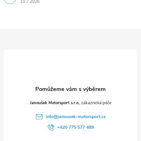
u
10.7.2026
Z
á
p
a
t
Janoušek Motorsport s.r.o.
í
info
@
janousek-motorsport.cz
+420 775 577 489