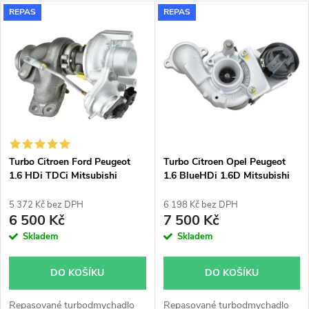
a
V
REPAS
REPAS
Nejdražší
z
ý
Nejprodávanější
e
p
Abecedně
n
i
í
s
p
Turbo Citroen Ford Peugeot
Turbo Citroen Opel Peugeot
1.6 HDi TDCi Mitsubishi
1.6 BlueHDi 1.6D Mitsubishi
p
49373-02003
49172-03000
r
5 372 Kč bez DPH
6 198 Kč bez DPH
r
6 500 Kč
7 500 Kč
o
Skladem
Skladem
o
d
DO KOŠÍKU
DO KOŠÍKU
d
Repasované turbodmychadlo
Repasované turbodmychadlo