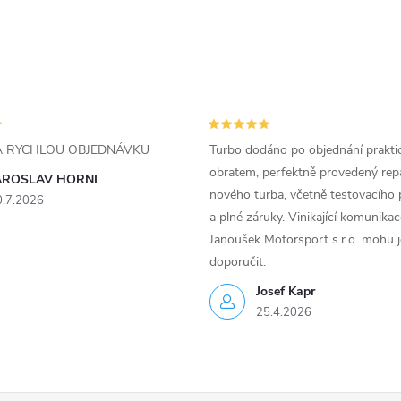
ZA RYCHLOU OBJEDNÁVKU
Turbo dodáno po objednání prakti
obratem, perfektně provedený rep
AROSLAV HORNI
nového turba, včetně testovacího 
0.7.2026
a plné záruky. Vinikající komunika
Janoušek Motorsport s.r.o. mohu 
doporučit.
Josef Kapr
25.4.2026