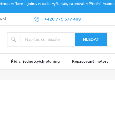
vřena a veškeré objednávky budou vyřizovány na centrále v Přísečné. Vratné d
+420 775 577 489
olné pozice
Obchodní podmínky
Reklamace
GDPR
Penz
info@janousek-motorsport.cz
HLEDAT
Řídící jednotky/chiptuning
Repasované motory