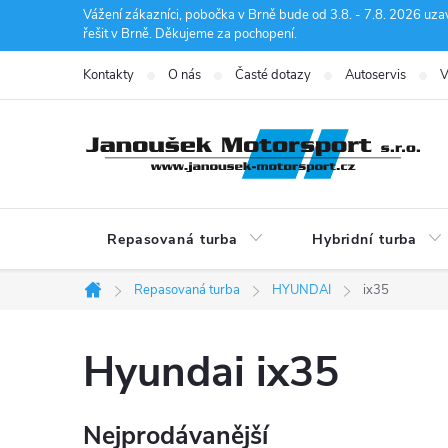
Přejít
Vážení zákazníci, pobočka v Brně bude od 3.8. - 7.8. 2026 uza
řešit v Brně. Děkujeme za pochopení.
na
obsah
Kontakty
O nás
Časté dotazy
Autoservis
V
Repasovaná turba
Hybridní turba
Repasovaná turba
HYUNDAI
ix35
Domů
Hyundai ix35
Nejprodávanější