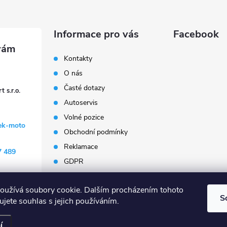
Informace pro vás
Facebook
Kontakty
O nás
Časté dotazy
 s.r.o.
Autoservis
Volné pozice
ek-moto
Obchodní podmínky
Reklamace
7 489
GDPR
Penzion Janoušek
Motorsport Český Krumlov
oužívá soubory cookie. Dalším procházením tohoto
S
jete souhlas s jejich používáním.
Všechna práva vyhrazena.
Upravit nastavení cookies
í