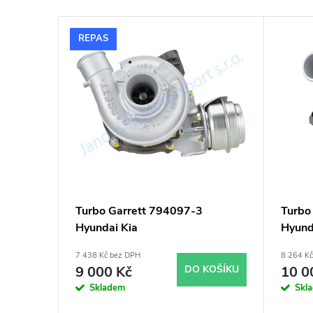
e
V
n
REPAS
ý
í
p
p
i
r
s
o
p
d
Turbo Garrett 794097-3
Turb
Hyundai Kia
Hyund
r
u
7 438 Kč bez DPH
8 264 K
o
k
9 000 Kč
DO KOŠÍKU
10 0
Skladem
Skl
d