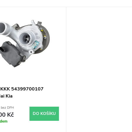
o KKK 54399700107
ai Kia
č bez DPH
00 Kč
DO KOŠÍKU
adem