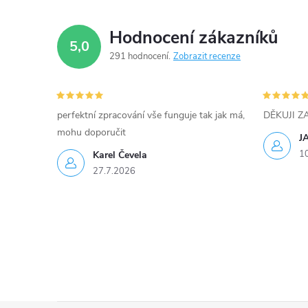
p
Hodnocení zákazníků
5,0
r
291 hodnocení
Zobrazit recenze
v
k
perfektní zpracování vše funguje tak jak má,
DĚKUJI 
y
mohu doporučit
J
1
Karel Čevela
v
27.7.2026
ý
p
i
s
u