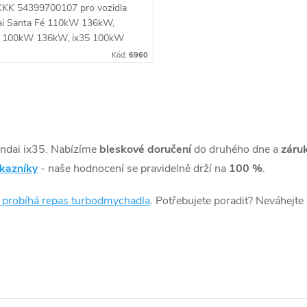
KKK 54399700107 pro vozidla
i Santa Fé 110kW 136kW,
 100kW 136kW, ix35 100kW
Kia Sorento 110kW, Sportage
Kód:
6960
 136kW
ndai ix35. Nabízíme
bleskové doručení
do druhého dne a
záru
ákazníky
- naše hodnocení se pravidelně drží na
100 %
.
k probíhá repas turbodmychadla
. Potřebujete poradit? Neváhejte