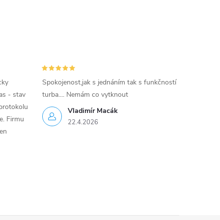
cky
Spokojenost,jak s jednáním tak s funkčností
as - stav
turba.... Nemám co vytknout
protokolu
Vladimír Macák
ce. Firmu
22.4.2026
jen