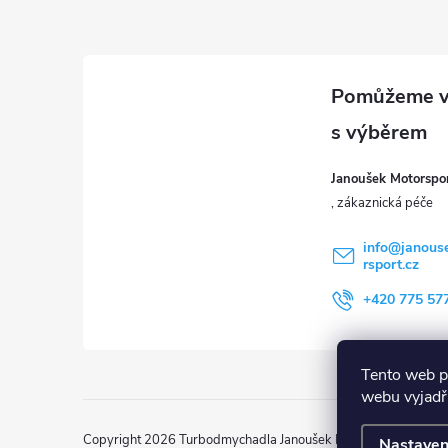
Z
á
p
a
Janoušek Motorsport
t
í
info
@
janous
rsport.cz
+420 775 57
Tento web p
webu vyjadřu
Copyright 2026
Turbodmychadla Janoušek Motorsport s.r.o.
. 
Nastaven