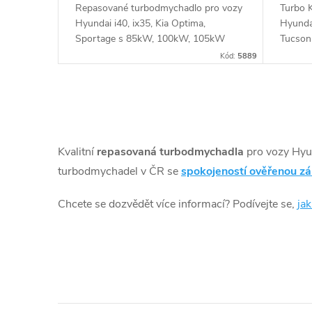
t
Repasované turbodmychadlo pro vozy
Turbo 
u
Hyundai i40, ix35, Kia Optima,
Hyunda
ů
Sportage s 85kW, 100kW, 105kW
Tucson
135W, 
k
Kód:
5889
100kW
t
O
ů
v
Kvalitní
repasovaná turbodmychadla
pro vozy Hyu
l
turbodmychadel v ČR se
spokojeností ověřenou z
á
Chcete se dozvědět více informací? Podívejte se,
ja
d
a
c
í