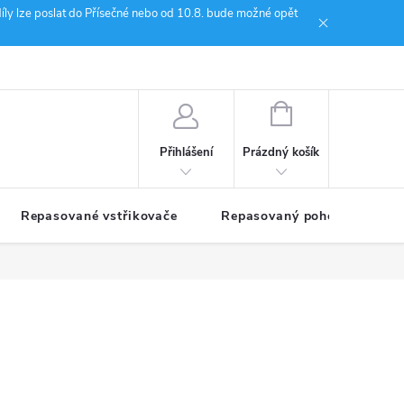
íly lze poslat do Přísečné nebo od 10.8. bude možné opět
ion Janoušek Motorsport Český Krumlov
NÁKUPNÍ
KOŠÍK
Prázdný košík
Přihlášení
Repasované vstřikovače
Repasovaný pohon TDM