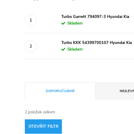
Turbo Garrett 794097-3 Hyundai Kia
Skladem
Turbo KKK 54399700107 Hyundai Kia
Skladem
Ř
DOPORUČUJEME
NEJLEVN
a
2
položek celkem
z
OTEVŘÍT FILTR