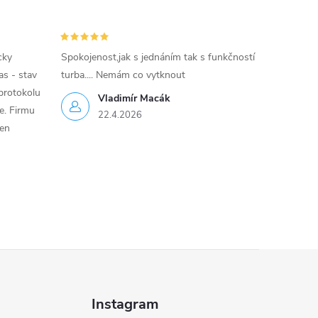
cky
Spokojenost,jak s jednáním tak s funkčností
as - stav
turba.... Nemám co vytknout
protokolu
Vladimír Macák
ce. Firmu
22.4.2026
jen
Instagram