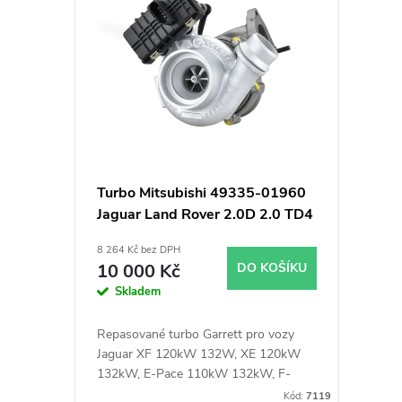
ý
í
p
p
i
r
s
o
p
d
Turbo Mitsubishi 49335-01960
Jaguar Land Rover 2.0D 2.0 TD4
r
u
8 264 Kč bez DPH
o
k
10 000 Kč
DO KOŠÍKU
Skladem
d
t
Repasované turbo Garrett pro vozy
u
Jaguar XF 120kW 132W, XE 120kW
ů
132kW, E-Pace 110kW 132kW, F-
Pace 120kW 132kW, Land Rover
Kód:
7119