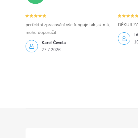
v
k
perfektní zpracování vše funguje tak jak má,
DĚKUJI 
y
mohu doporučit
J
1
Karel Čevela
v
27.7.2026
ý
p
i
s
u
Z
á