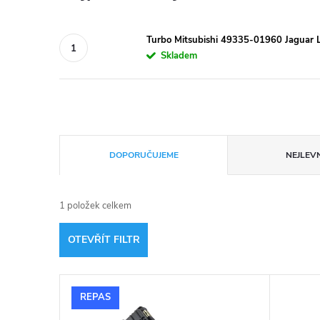
Turbo Mitsubishi 49335-01960 Jaguar 
Skladem
Ř
DOPORUČUJEME
NEJLEVN
a
1
položek celkem
z
OTEVŘÍT FILTR
e
V
n
REPAS