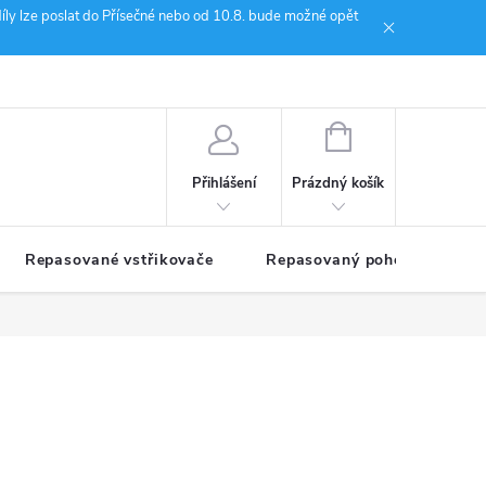
íly lze poslat do Přísečné nebo od 10.8. bude možné opět
ion Janoušek Motorsport Český Krumlov
NÁKUPNÍ
KOŠÍK
Prázdný košík
Přihlášení
Repasované vstřikovače
Repasovaný pohon TDM