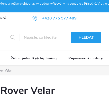
vřena a veškeré objednávky budou vyřizovány na centrále v Přísečné. Vratné d
+420 775 577 489
olné pozice
Obchodní podmínky
Reklamace
GDPR
Penz
info@janousek-motorsport.cz
HLEDAT
Řídící jednotky/chiptuning
Repasované motory
er Velar
Rover Velar