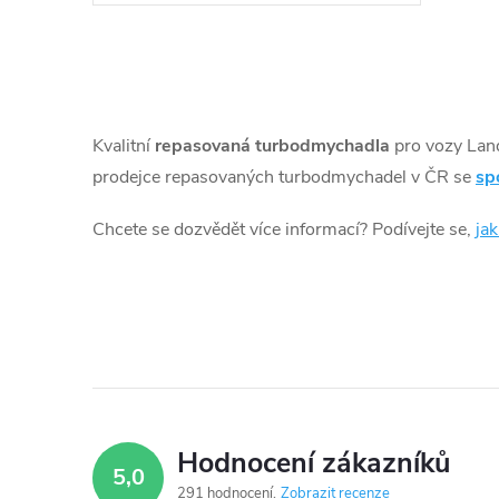
k
Discovery 110kW 132kW, Range
Rover Evoque 110kW 120kW 132kW,
t
Range Rover Velar 132kW 177kW
O
ů
v
Kvalitní
repasovaná turbodmychadla
pro vozy Lan
l
prodejce repasovaných turbodmychadel v ČR se
sp
á
Chcete se dozvědět více informací? Podívejte se,
ja
d
a
c
í
p
Hodnocení zákazníků
5,0
r
291 hodnocení
Zobrazit recenze