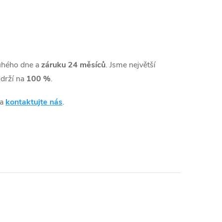
uhého dne a
záruku 24 měsíců
. Jsme největší
drží na
100 %
.
 a
kontaktujte nás
.