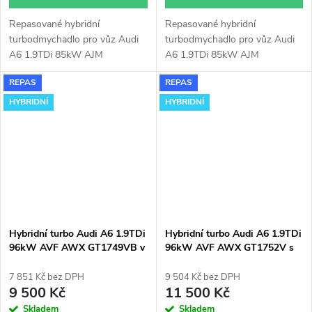
Repasované hybridní
Repasované hybridní
turbodmychadlo pro vůz Audi
turbodmychadlo pro vůz Audi
A6 1.9TDi 85kW AJM
A6 1.9TDi 85kW AJM
GT1752V s velkým sáním.
GT1752V v originálním obalu.
REPAS
REPAS
HYBRIDNÍ
HYBRIDNÍ
Hybridní turbo Audi A6 1.9TDi
Hybridní turbo Audi A6 1.9TDi
96kW AVF AWX GT1749VB v
96kW AVF AWX GT1752V s
obalu GT1749VA
velkým sáním
7 851 Kč bez DPH
9 504 Kč bez DPH
9 500 Kč
11 500 Kč
Skladem
Skladem