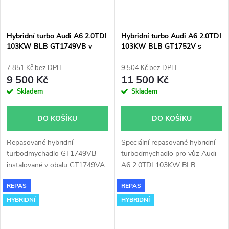
Hybridní turbo Audi A6 2.0TDI
Hybridní turbo Audi A6 2.0TDI
103KW BLB GT1749VB v
103KW BLB GT1752V s
obalu GT1749VA
velkým sáním
7 851 Kč bez DPH
9 504 Kč bez DPH
9 500 Kč
11 500 Kč
Skladem
Skladem
DO KOŠÍKU
DO KOŠÍKU
Repasované hybridní
Speciální repasované hybridní
turbodmychadlo GT1749VB
turbodmychadlo pro vůz Audi
instalované v obalu GT1749VA.
A6 2.0TDI 103KW BLB.
Vhodné zejména k
REPAS
REPAS
výkonnostním úpravám jako
např. chiptuning. Pro vůz Audi
HYBRIDNÍ
HYBRIDNÍ
A6 2.0TDI 103KW BLB.