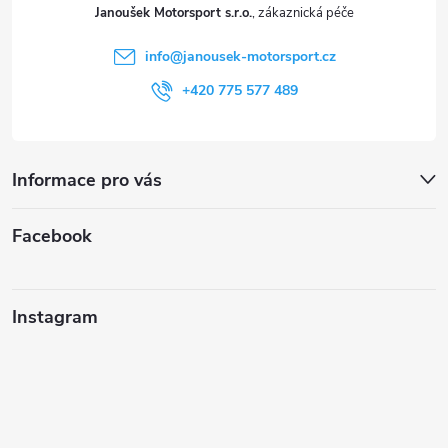
t
Janoušek Motorsport s.r.o.
í
info
@
janousek-motorsport.cz
+420 775 577 489
Informace pro vás
Facebook
Instagram