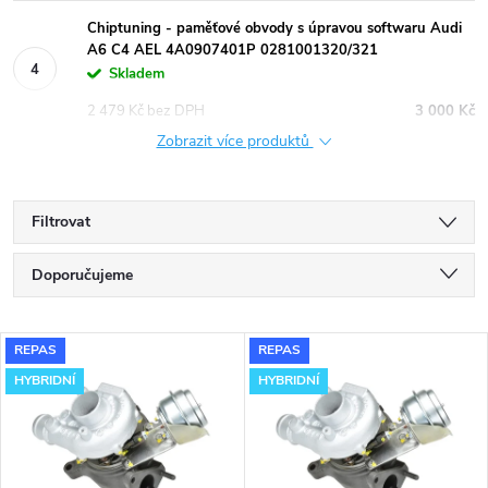
Chiptuning - paměťové obvody s úpravou softwaru Audi
A6 C4 AEL 4A0907401P 0281001320/321
Skladem
2 479 Kč bez DPH
3 000 Kč
Zobrazit více produktů
Filtrovat
Ř
Doporučujeme
a
Nejlevnější
V
REPAS
REPAS
Nejdražší
z
HYBRIDNÍ
HYBRIDNÍ
ý
Nejprodávanější
e
p
Abecedně