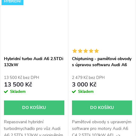
např. chiptuning. Pro vůz Audi
HYBRIDNÍ
A6 2.0TDI 103KW BLB.
Hybridní turbo Audi A6 2.5TDi
Chiptuning - paměťové obvody
132kW
s úpravou softwaru Audi A6
C4 AEL 4A0907401P
0281001320/321
13 500 Kč bez DPH
2 479 Kč bez DPH
13 500 Kč
3 000 Kč
Skladem
Skladem
DO KOŠÍKU
DO KOŠÍKU
Repasované hybridní
Paměťové obvody s upraveným
turbodmychadlo pro vůz Audi
software pro motory Audi A6
A6 2.5TDi 132kW v originálním
C4 2.5TDi 103kW AEL ->