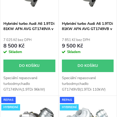
n
i
í
s
p
Hybridní turbo Audi A6 1.9TDi
Hybridní turbo Audi A6 1.9TDi
81KW AFN AVG GT1749VA v
81KW AFN AVG GT1749VB v
p
obalu GT1749V
obalu GT1749V
r
7 025 Kč bez DPH
7 851 Kč bez DPH
r
8 500 Kč
9 500 Kč
o
Skladem
Skladem
o
d
DO KOŠÍKU
DO KOŠÍKU
d
u
Speciální repasované
Speciální repasované
u
turbodmychadlo
turbodmychadlo
k
GT1749VA(1.9TDi 96kW)
GT1749VB(1.9TDi 110kW)
k
instalované v obalu GT1749V
instalované v obalu GT1749V
REPAS
REPAS
(pro motory TDi 66-85KW).
(pro motory TDi 66-85KW).
t
Vhodné zejména k
Vhodné zejména k
HYBRIDNÍ
HYBRIDNÍ
t
výkonnostním úpravám jako
výkonnostním úpravám jako