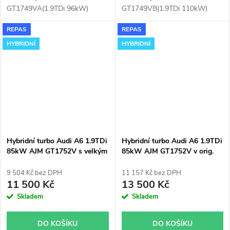
GT1749VA(1.9TDi 96kW)
GT1749VB(1.9TDi 110kW)
instalované v obalu GT1749V
instalované v obalu GT1749V
REPAS
REPAS
(pro motory TDi 66-85KW).
(pro motory TDi 66-85KW).
Vhodné zejména k
Vhodné zejména k
HYBRIDNÍ
HYBRIDNÍ
výkonnostním úpravám jako
výkonnostním úpravám jako
např. chiptuning. Pro vůz Audi
např. chiptuning. Pro vůz Audi
A6 1.9TDi 85kW AJM.
A6 1.9TDi 85kW AJM.
Hybridní turbo Audi A6 1.9TDi
Hybridní turbo Audi A6 1.9TDi
85kW AJM GT1752V s velkým
85kW AJM GT1752V v orig.
sáním
obalu
9 504 Kč bez DPH
11 157 Kč bez DPH
11 500 Kč
13 500 Kč
Skladem
Skladem
DO KOŠÍKU
DO KOŠÍKU