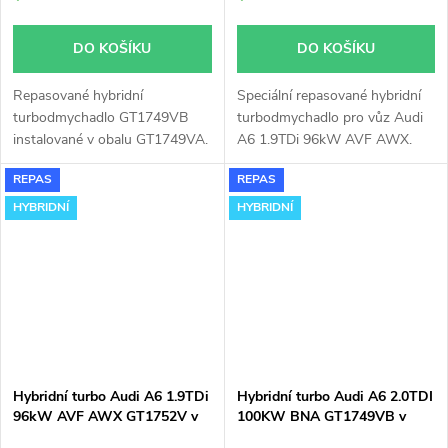
DO KOŠÍKU
DO KOŠÍKU
Repasované hybridní
Speciální repasované hybridní
turbodmychadlo GT1749VB
turbodmychadlo pro vůz Audi
instalované v obalu GT1749VA.
A6 1.9TDi 96kW AVF AWX.
Vhodné zejména k
REPAS
REPAS
výkonnostním úpravám jako
např. chiptuning. Pro vůz Audi
HYBRIDNÍ
HYBRIDNÍ
A6 1.9TDi
96kW AVF AWX
.
Hybridní turbo Audi A6 1.9TDi
Hybridní turbo Audi A6 2.0TDI
96kW AVF AWX GT1752V v
100KW BNA GT1749VB v
orig. obalu
obalu GT1749VA