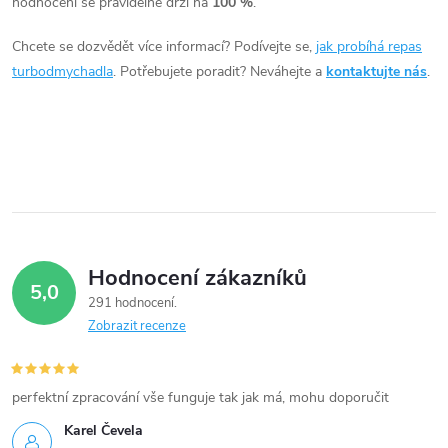
hodnocení se pravidelně drží na
100 %
.
v
Chcete se dozvědět více informací? Podívejte se,
jak probíhá repas
k
turbodmychadla
. Potřebujete poradit? Neváhejte a
kontaktujte nás
.
y
v
ý
p
i
Hodnocení zákazníků
5,0
s
291 hodnocení
Zobrazit recenze
u
perfektní zpracování vše funguje tak jak má, mohu doporučit
Karel Čevela