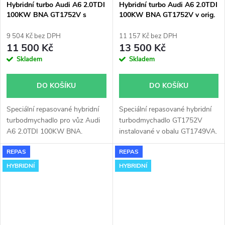
Hybridní turbo Audi A6 2.0TDI
Hybridní turbo Audi A6 2.0TDI
100KW BNA GT1752V s
100KW BNA GT1752V v orig.
velkým sáním
obalu
9 504 Kč bez DPH
11 157 Kč bez DPH
11 500 Kč
13 500 Kč
Skladem
Skladem
DO KOŠÍKU
DO KOŠÍKU
Speciální repasované hybridní
Speciální repasované hybridní
turbodmychadlo pro vůz Audi
turbodmychadlo GT1752V
A6 2.0TDI 100KW BNA.
instalované v obalu GT1749VA.
Vhodné zejména k
REPAS
REPAS
výkonnostním úpravám jako
např. chiptuning. Pro vůz Audi
HYBRIDNÍ
HYBRIDNÍ
A6 2.0TDI 100KW BNA.