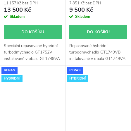
11 157 Kč bez DPH
7 851 Kč bez DPH
13 500 Kč
9 500 Kč
Skladem
Skladem
DO KOŠÍKU
DO KOŠÍKU
Speciální repasované hybridní
Repasované hybridní
turbodmychadlo GT1752V
turbodmychadlo GT1749VB
instalované v obalu GT1749VA.
instalované v obalu GT1749VA.
Vhodné zejména k
Vhodné zejména k
REPAS
REPAS
výkonnostním úpravám jako
výkonnostním úpravám jako
např. chiptuning. Pro vůz Audi
např. chiptuning. Pro vůz Audi
HYBRIDNÍ
HYBRIDNÍ
A6 1.9TDi 96kW AVF AWX.
A6 2.0TDI 100KW BNA.