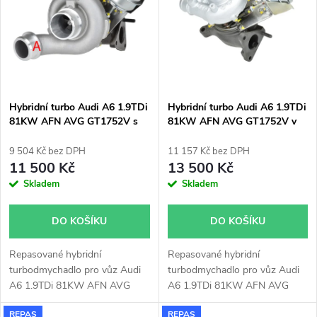
ů
např. chiptuning. Pro vůz Audi
např. chiptuning. Pro vůz Audi
ů
A6 1.9TDi 81KW AFN AVG.
A6 1.9TDi 81KW AFN AVG.
Hybridní turbo Audi A6 1.9TDi
Hybridní turbo Audi A6 1.9TDi
81KW AFN AVG GT1752V s
81KW AFN AVG GT1752V v
velkým sáním
orig. obalu
9 504 Kč bez DPH
11 157 Kč bez DPH
11 500 Kč
13 500 Kč
Skladem
Skladem
DO KOŠÍKU
DO KOŠÍKU
Repasované hybridní
Repasované hybridní
turbodmychadlo pro vůz Audi
turbodmychadlo pro vůz Audi
A6 1.9TDi 81KW AFN AVG
A6 1.9TDi 81KW AFN AVG
GT1752V s velkým sáním.
GT1752V v originálním obalu.
REPAS
REPAS