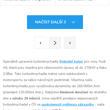
obalu s potenciálem do 170kW
127kW/360Nm.
O
NAČÍST DALŠÍ 3
v
l
S
1
2
t
á
r
d
á
Speciálně upravená turbodmychadla (
hybridní turbo
) pro vozy Audi
a
n
A6, která jsou stavěna pro výkonnostní úpravy až do 170kW a tlaku
k
2.0Bar. Tato turbodmychadla máme sami odzkoušená v
c
o
motorsportu za velice náročných podmínek. Všechna naše
í
turbodmychadla jsou vyvažována dynamicky do 160.000ot./min
v
(standard 130.000ot./min.). Nabízíme
bleskové doručení
do druhého
á
p
dne a
záruku 24 měsíců
. Jsme největší prodejce repasovaných
n
turbodmychadel v ČR se
spokojeností ověřenou zákazníky
- naše
r
í