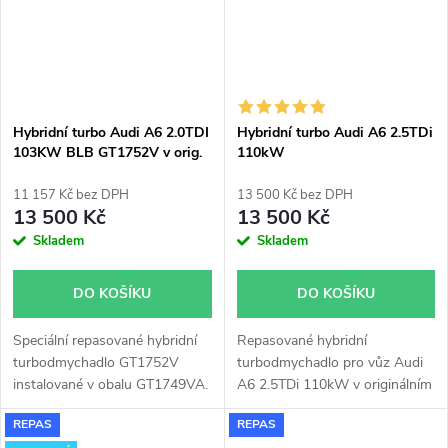
Hybridní turbo Audi A6 2.0TDI
Hybridní turbo Audi A6 2.5TDi
103KW BLB GT1752V v orig.
110kW
obalu
11 157 Kč bez DPH
13 500 Kč bez DPH
13 500 Kč
13 500 Kč
Skladem
Skladem
DO KOŠÍKU
DO KOŠÍKU
Speciální repasované hybridní
Repasované hybridní
turbodmychadlo GT1752V
turbodmychadlo pro vůz Audi
instalované v obalu GT1749VA.
A6 2.5TDi 110kW v originálním
Vhodné zejména k
obalu s potenciálem do 170kW
REPAS
REPAS
výkonnostním úpravám jako