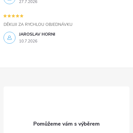
27.7.2026
DĚKUJI ZA RYCHLOU OBJEDNÁVKU
JAROSLAV HORNI
10.7.2026
Z
á
p
a