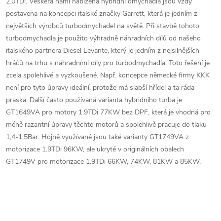
2.0TDi. Veškerá námi nabízená hybridní dmychadla jsou vždy
postavena na koncepci italské značky Garrett, která je jedním z
největších výrobců turbodmychadel na světě. Při stavbě tohoto
turbodmychadla je použito výhradně náhradních dílů od našeho
italského partnera Diesel Levante, který je jedním z nejsilnějších
hráčů na trhu s náhradními díly pro turbodmychadla. Toto řešení je
zcela spolehlivé a vyzkoušené. Např. koncepce německé firmy KKK
není pro tyto úpravy ideální, protože má slabší hřídel a ta ráda
praská. Další často používaná varianta hybridního turba je
GT1649VA pro motory 1.9TDi 77KW bez DPF, která je vhodná pro
méně razantní úpravy těchto motorů a spolehlivě pracuje do tlaku
1,4-1,5Bar. Hojně využívané jsou také varianty GT1749VA z
motorizace 1.9TDi 96KW, ale ukryté v originálních obalech
GT1749V pro motorizace 1.9TDi 66KW, 74KW, 81KW a 85KW.