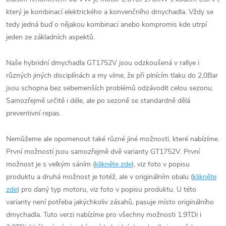
který je kombinací elektrického a konvenčního dmychadla. Vždy se
tedy jedná buď o nějakou kombinaci anebo kompromis kde utrpí
jeden ze základních aspektů.
Naše hybridní dmychadla GT1752V jsou odzkoušená v rallye i
různých jiných disciplínách a my víme, že při plnícím tlaku do 2,0Bar
jsou schopna bez sebemenších problémů odzávodit celou sezonu.
Samozřejmě určitě i déle, ale po sezoně se standardně dělá
preventivní repas.
Nemůžeme ale opomenout také různé jiné možnosti, které nabízíme.
První možností jsou samozřejmě dvě varianty GT1752V. První
možnost je s velkým sáním (
klikněte zde
), viz foto v popisu
produktu a druhá možnost je totéž, ale v originálním obalu (
klikněte
zde
) pro daný typ motoru, viz foto v popisu produktu. U této
varianty není potřeba jakýchkoliv zásahů, pasuje místo originálního
dmychadla. Tuto verzi nabízíme pro všechny možnosti 1.9TDi i