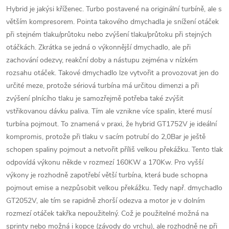
Hybrid je jakýsi kříženec. Turbo postavené na originální turbíně, ale s
větším kompresorem. Pointa takového dmychadla je snížení otáček
při stejném tlaku/průtoku nebo zvýšení tlaku/průtoku při stejných
otáčkách. Zkrátka se jedná o výkonnější dmychadlo, ale při
zachování odezvy, reakční doby a nástupu zejména v nízkém
rozsahu otáček. Takové dmychadlo lze vytvořit a provozovat jen do
určité meze, protože sériová turbína má určitou dimenzi a při
zvýšení plnícího tlaku je samozřejmě potřeba také zvýšit
vstřikovanou dávku paliva. Tím ale vznikne více spalin, které musí
turbína pojmout. To znamená v praxi, že hybrid GT1752V je ideální
kompromis, protože při tlaku v sacím potrubí do 2,0Bar je ještě
schopen spaliny pojmout a netvořit příliš velkou překážku. Tento tlak
odpovídá výkonu někde v rozmezí 160KW a 170Kw. Pro vyšší
výkony je rozhodně zapotřebí větší turbína, která bude schopna
pojmout emise a nezpůsobit velkou překážku. Tedy např. dmychadlo
GT2052V, ale tím se rapidně zhorší odezva a motor je v dolním
rozmezí otáček takřka nepoužitelný. Což je použitelné možná na
sprinty nebo možná i kopce (závody do vrchu), ale rozhodně ne při