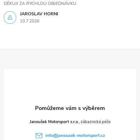
DĚKUJI ZA RYCHLOU OBJEDNÁVKU
JAROSLAV HORNI
10.7.2026
Z
á
p
a
t
Janoušek Motorsport s.r.o.
í
info
@
janousek-motorsport.cz