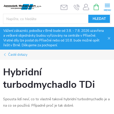
Přejít
NÁKUPNÍ
KOŠÍK
na
obsah
HLEDAT
Vážení zákazníci, pobočka v Brně bude od 3.8. - 7.8. 2026 uzavřena
a veškeré objednávky budou vyřizovány na centrále v Přísečné.
Vratné díly lze poslat do Přísečné nebo od 10.8. bude možné opět
řešit v Brně. Děkujeme za pochopení.
Časté dotazy
Hybridní
turbodmychadlo TDi
Spousta lidí neví, co to vlastně takové hybridní turbodmychadlo je a
na co se používá. Případně proč je tak dobré.