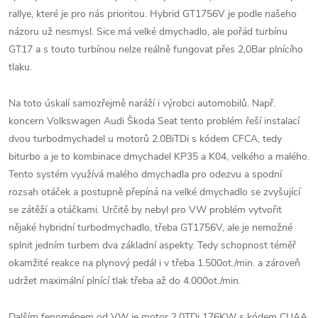
rallye, které je pro nás prioritou. Hybrid GT1756V je podle našeho
názoru už nesmysl. Sice má velké dmychadlo, ale pořád turbínu
GT17 a s touto turbínou nelze reálně fungovat přes 2,0Bar plnícího
tlaku.
Na toto úskalí samozřejmě naráží i výrobci automobilů. Např.
koncern Volkswagen Audi Škoda Seat tento problém řeší instalací
dvou turbodmychadel u motorů 2.0BiTDi s kódem CFCA, tedy
biturbo a je to kombinace dmychadel KP35 a K04, velkého a malého.
Tento systém využívá malého dmychadla pro odezvu a spodní
rozsah otáček a postupně přepíná na velké dmychadlo se zvyšující
se zátěží a otáčkami. Určitě by nebyl pro VW problém vytvořit
nějaké hybridní turbodmychadlo, třeba GT1756V, ale je nemožné
splnit jedním turbem dva základní aspekty. Tedy schopnost téměř
okamžité reakce na plynový pedál i v třeba 1.500ot./min. a zároveň
udržet maximální plnící tlak třeba až do 4.000ot./min.
Dalším fenoménem od VW je motor 2.0TDi 176KW s kódem CUAA,