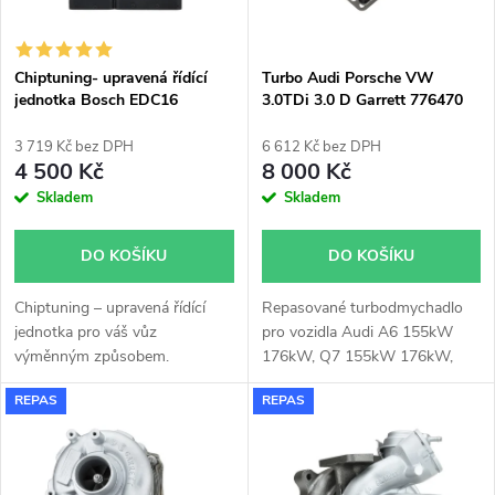
i
í
s
p
Chiptuning- upravená řídící
Turbo Audi Porsche VW
jednotka Bosch EDC16
3.0TDi 3.0 D Garrett 776470
p
(769909)
r
3 719 Kč bez DPH
6 612 Kč bez DPH
r
4 500 Kč
8 000 Kč
o
Skladem
Skladem
o
d
DO KOŠÍKU
DO KOŠÍKU
d
u
Chiptuning – upravená řídící
Repasované turbodmychadlo
u
jednotka pro váš vůz
pro vozidla Audi A6 155kW
k
výměnným způsobem.
176kW, Q7 155kW 176kW,
k
Porsche Cayenne 176kW, VW
REPAS
REPAS
Phaeton 171kW 176kW
t
180kW, VW Touareg 150kW
t
155kW 176kW
ů