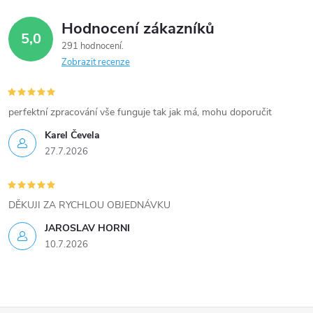
v
Hodnocení zákazníků
5,0
k
291 hodnocení
Zobrazit recenze
y
v
perfektní zpracování vše funguje tak jak má, mohu doporučit
ý
Karel Čevela
27.7.2026
p
i
DĚKUJI ZA RYCHLOU OBJEDNÁVKU
s
JAROSLAV HORNI
u
10.7.2026