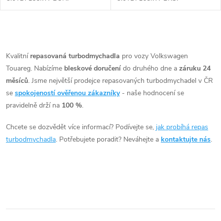
O
v
Kvalitní
repasovaná turbodmychadla
pro vozy Volkswagen
Touareg. Nabízíme
bleskové doručení
do druhého dne a
záruku 24
l
měsíců
. Jsme největší prodejce repasovaných turbodmychadel v ČR
á
se
spokojeností ověřenou zákazníky
- naše hodnocení se
pravidelně drží na
100 %
.
d
Chcete se dozvědět více informací? Podívejte se,
jak probíhá repas
a
turbodmychadla
. Potřebujete poradit? Neváhejte a
kontaktujte nás
.
c
í
p
r