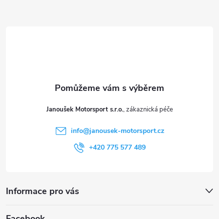
Z
á
p
a
t
Janoušek Motorsport s.r.o.
í
info
@
janousek-motorsport.cz
+420 775 577 489
Informace pro vás
Facebook