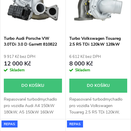
ů
Turbo Audi Porsche VW
Turbo Volkswagen Touareg
3.0TDi 3.0 D Garrett 810822
2.5 R5 TDi 120kW 128kW
Garrett 716885
9 917 Kč bez DPH
6 612 Kč bez DPH
12 000 Kč
8 000 Kč
Skladem
Skladem
DO KOŠÍKU
DO KOŠÍKU
Repasované turbodmychadlo
Repasované turbodmychadlo
pro vozidla Audi A4 150kW
pro vozidla Volkswagen
180kW, A5 150kW 160kW
Touareg 2.5 R5 TDi 120kW,
180kW, A6 150kW 180kW, A7
128kW
REPAS
REPAS
150kW 180kW, A8 150kW