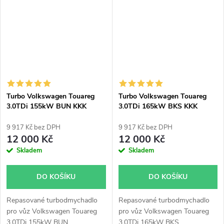
155kW 190kW 193kW, Q5
180kW 184kW 190kW, Q7
150kW 176kW 180kW,
Porsche Cayenne 155kW
180kW, Panamera 155kW, VW
Touareg 150kW 180kW
193kW
Turbo Volkswagen Touareg
Turbo Volkswagen Touareg
3.0TDi 155kW BUN KKK
3.0TDi 165kW BKS KKK
53049700054 53049700050
53049700054 53049700050
53049700045 53049700043
53049700045 53049700043
9 917 Kč bez DPH
9 917 Kč bez DPH
12 000 Kč
12 000 Kč
Skladem
Skladem
DO KOŠÍKU
DO KOŠÍKU
Repasované turbodmychadlo
Repasované turbodmychadlo
pro vůz Volkswagen Touareg
pro vůz Volkswagen Touareg
3.0TDi 155kW BUN.
3.0TDi 165kW BKS.