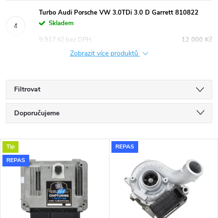
Turbo Audi Porsche VW 3.0TDi 3.0 D Garrett 810822
Skladem
9 917 Kč bez DPH
12 000 Kč
Zobrazit více produktů
Filtrovat
Ř
Doporučujeme
a
Nejlevnější
V
Tip
REPAS
Nejdražší
z
REPAS
ý
Nejprodávanější
e
p
Abecedně
n