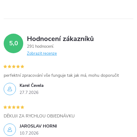
ů
50kW 51kW.
v
ů
l
á
Hodnocení zákazníků
d
5,0
291 hodnocení
a
Zobrazit recenze
c
í
perfektní zpracování vše funguje tak jak má, mohu doporučit
Karel Čevela
p
27.7.2026
r
v
DĚKUJI ZA RYCHLOU OBJEDNÁVKU
k
JAROSLAV HORNI
10.7.2026