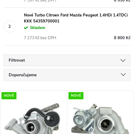
7 397 Kč bez DPH
8 950 Kč
Nové Turbo Citroen Ford Mazda Peugeot 1.4HDi 1.4TDCi
KKK 54359700001
Skladem
7 273 Kč bez DPH
8 800 Kč
Filtrovat
Ř
Doporučujeme
a
Nejlevnější
V
NOVÉ
NOVÉ
Nejdražší
z
ý
Nejprodávanější
e
p
Abecedně