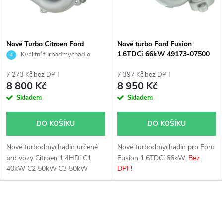
n
i
í
s
p
Nové Turbo Citroen Ford
Nové turbo Ford Fusion
Mazda Peugeot 1.4HDi
1.6TDCi 66kW 49173-07500
Kvalitní turbodmychadlo
p
1.4TDCi KKK 54359700001
r
7 273 Kč bez DPH
7 397 Kč bez DPH
r
8 800 Kč
8 950 Kč
o
Skladem
Skladem
o
d
DO KOŠÍKU
DO KOŠÍKU
d
u
Nové turbodmychadlo určené
Nové turbodmychadlo pro Ford
u
pro vozy Citroen 1.4HDi C1
Fusion 1.6TDCi 66kW.
Bez
k
40kW C2 50kW C3 50kW
DPF!
k
Xsara 50kW, Ford Fiesta
Fusion 1.4TDCi 50kW, Mazda 2
t
1.4CD 50kW, Peugeot 1007
t
O
107 206 207 307 1.4HDi 40kW