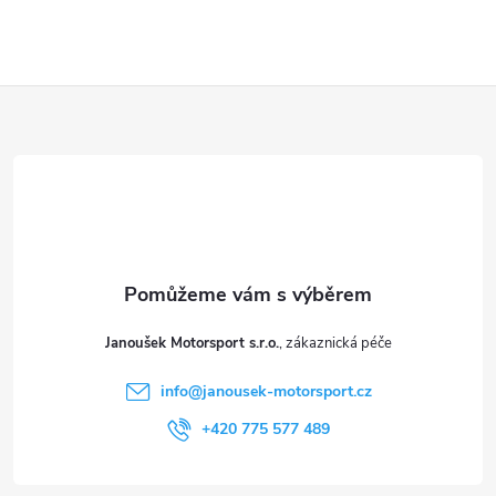
y
v
ý
Z
p
á
i
p
s
a
u
t
Janoušek Motorsport s.r.o.
í
info
@
janousek-motorsport.cz
+420 775 577 489