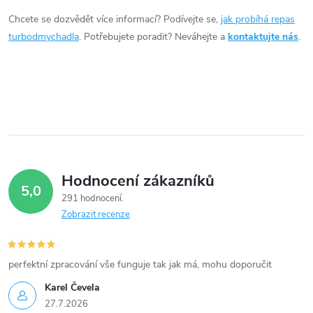
d
Chcete se dozvědět více informací? Podívejte se,
jak probíhá repas
a
turbodmychadla
. Potřebujete poradit? Neváhejte a
kontaktujte nás
.
c
í
p
r
v
Hodnocení zákazníků
5,0
k
291 hodnocení
Zobrazit recenze
y
v
perfektní zpracování vše funguje tak jak má, mohu doporučit
ý
Karel Čevela
27.7.2026