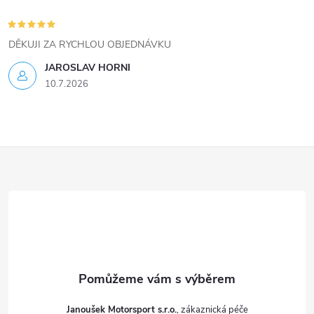
p
i
DĚKUJI ZA RYCHLOU OBJEDNÁVKU
s
JAROSLAV HORNI
u
10.7.2026
Z
á
p
a
t
Janoušek Motorsport s.r.o.