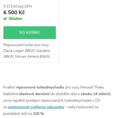
p
r
5 372 Kč bez DPH
r
6 500 Kč
o
Skladem
o
d
DO KOŠÍKU
d
u
Repasované turbo pro vozy
u
Dacia Logan 48kW, Sandera
k
48kW, Nissan Almera 60kW,
k
Kubistar 45kW 48kW 60kW,
Micra 48kW 60kW, Renault
t
Clio 42kW 48kW 47kW 59kW
t
O
60kW, Kangoo 42kW 45kW
ů
48kW 60kW, Megane 60kW,
v
Kvalitní
repasovaná turbodmychadla
pro vozy Renault Thalia.
ů
Modus 48kW 60kW 65kW,
Nabízíme
bleskové doručení
do druhého dne a
záruku 24 měsíců
.
l
Scenic 60kW, Thalia 48kW
Jsme největší prodejce repasovaných turbodmychadel v ČR
50kW 60kW
á
se
spokojeností ověřenou zákazníky
- naše hodnocení se
pravidelně drží na
100 %
.