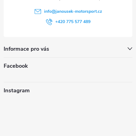
í
info
@
janousek-motorsport.cz
+420 775 577 489
Informace pro vás
Facebook
Instagram