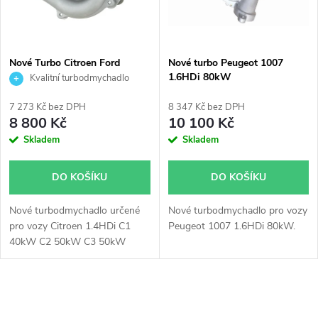
n
i
í
s
p
Nové Turbo Citroen Ford
Nové turbo Peugeot 1007
Mazda Peugeot 1.4HDi
1.6HDi 80kW
Kvalitní turbodmychadlo
p
1.4TDCi KKK 54359700001
r
7 273 Kč bez DPH
8 347 Kč bez DPH
r
8 800 Kč
10 100 Kč
o
Skladem
Skladem
o
d
DO KOŠÍKU
DO KOŠÍKU
d
u
Nové turbodmychadlo určené
Nové turbodmychadlo pro vozy
u
pro vozy Citroen 1.4HDi C1
Peugeot 1007 1.6HDi 80kW.
k
40kW C2 50kW C3 50kW
k
Xsara 50kW, Ford Fiesta
Fusion 1.4TDCi 50kW, Mazda 2
t
1.4CD 50kW, Peugeot 1007
t
O
107 206 207 307 1.4HDi 40kW