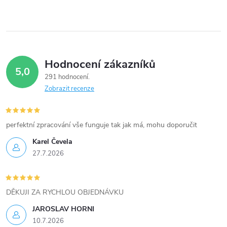
ů
50kW 51kW.
v
ů
l
á
Hodnocení zákazníků
d
5,0
291 hodnocení
a
Zobrazit recenze
c
í
perfektní zpracování vše funguje tak jak má, mohu doporučit
Karel Čevela
p
27.7.2026
r
v
DĚKUJI ZA RYCHLOU OBJEDNÁVKU
k
JAROSLAV HORNI
10.7.2026