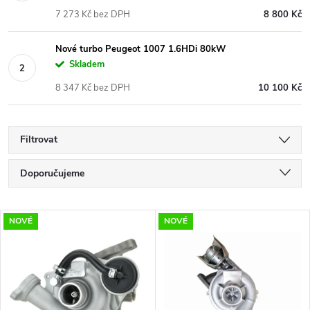
7 273 Kč bez DPH
8 800 Kč
Nové turbo Peugeot 1007 1.6HDi 80kW
Skladem
8 347 Kč bez DPH
10 100 Kč
Filtrovat
Ř
Doporučujeme
a
Nejlevnější
V
NOVÉ
NOVÉ
Nejdražší
z
ý
Nejprodávanější
e
p
Abecedně