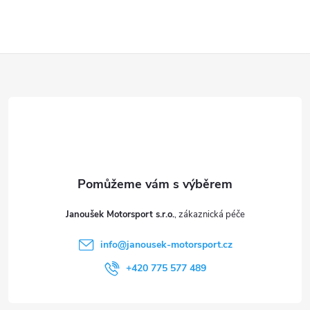
y
v
ý
Z
p
á
i
p
s
a
u
t
Janoušek Motorsport s.r.o.
í
info
@
janousek-motorsport.cz
+420 775 577 489