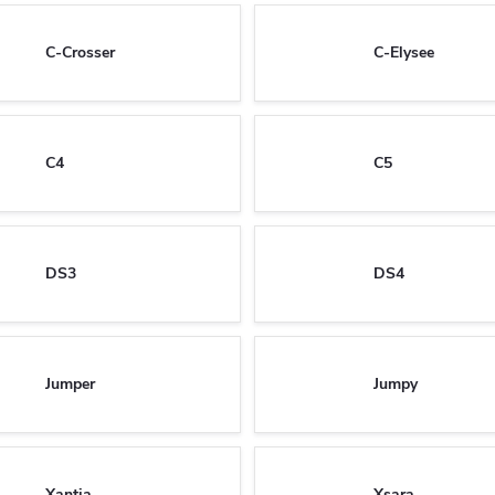
C-Crosser
C-Elysee
C4
C5
DS3
DS4
Jumper
Jumpy
Xantia
Xsara