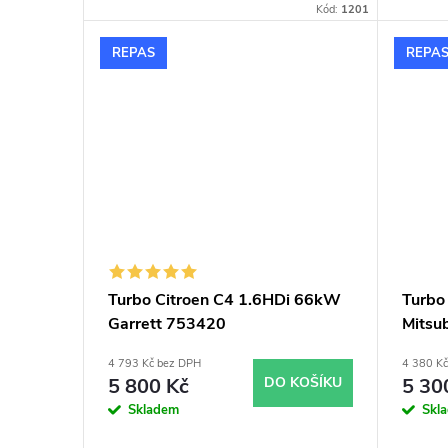
Kód:
1201
REPAS
REPA
Turbo Citroen C4 1.6HDi 66kW
Turbo
Garrett 753420
Mitsu
4 793 Kč bez DPH
4 380 K
5 800 Kč
DO KOŠÍKU
5 30
Skladem
Skl