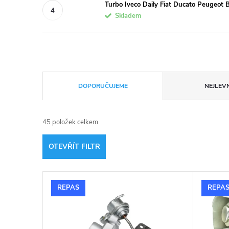
Turbo Iveco Daily Fiat Ducato Peugeot
Skladem
Ř
DOPORUČUJEME
NEJLEVN
a
45
položek celkem
z
OTEVŘÍT FILTR
e
V
n
REPAS
REPA
ý
í