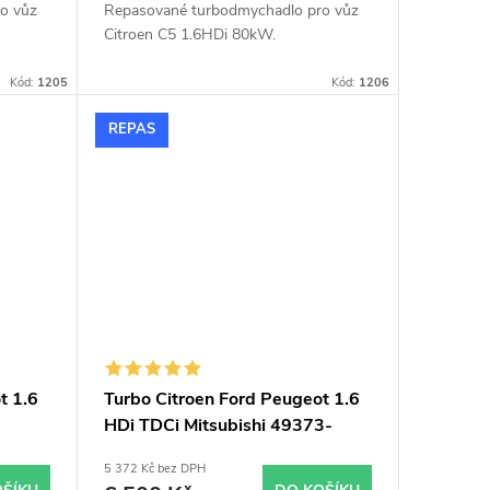
o vůz
Repasované turbodmychadlo pro vůz
Citroen C5 1.6HDi 80kW.
Kód:
1205
Kód:
1206
REPAS
t 1.6
Turbo Citroen Ford Peugeot 1.6
3-
HDi TDCi Mitsubishi 49373-
02003
5 372 Kč bez DPH