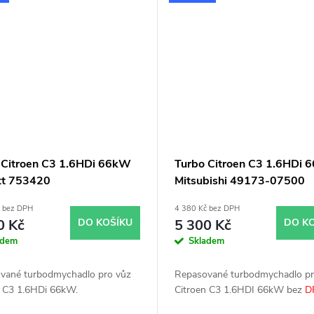
 Citroen C3 1.6HDi 66kW
Turbo Citroen C3 1.6HDi
tt 753420
Mitsubishi 49173-07500
č bez DPH
4 380 Kč bez DPH
0 Kč
DO KOŠÍKU
5 300 Kč
DO K
adem
Skladem
vané turbodmychadlo pro vůz
Repasované turbodmychadlo pr
n C3 1.6HDi 66kW.
Citroen C3 1.6HDI 66kW bez
D