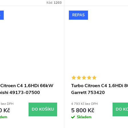
Kód:
1203
S
REPAS
 Citroen C4 1.6HDi 66kW
Turbo Citroen C4 1.6HDi
bishi 49173-07500
Garrett 753420
č bez DPH
4 793 Kč bez DPH
0 Kč
DO KOŠÍKU
5 800 Kč
DO K
adem
Skladem