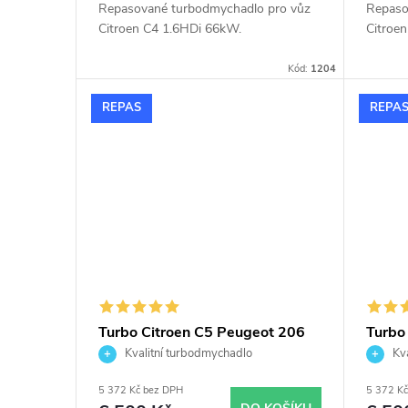
Repasované turbodmychadlo pro vůz
Repaso
Citroen C4 1.6HDi 66kW.
Citroe
Kód:
1204
REPAS
REPA
Turbo Citroen C5 Peugeot 206
Turbo
307 406 Partner 2.0HDi 66kW
Peuge
Kvalitní turbodmychadlo
Kva
Garrett 706977
1.6T
5 372 Kč bez DPH
5 372 K
5435