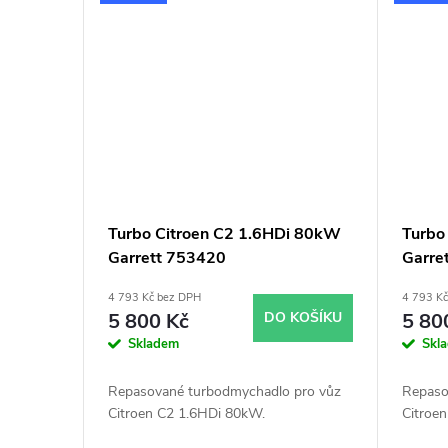
t
ů
Turbo Citroen C2 1.6HDi 80kW
Turbo
Garrett 753420
Garre
4 793 Kč bez DPH
4 793 K
5 800 Kč
DO KOŠÍKU
5 80
Skladem
Skl
Repasované turbodmychadlo pro vůz
Repaso
Citroen C2 1.6HDi 80kW.
Citroe