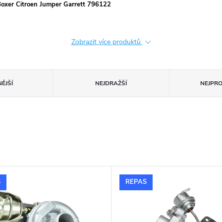
 Boxer Citroen Jumper Garrett 796122
Zobrazit více produktů
ĚJŠÍ
NEJDRAŽŠÍ
NEJPR
S
REPAS