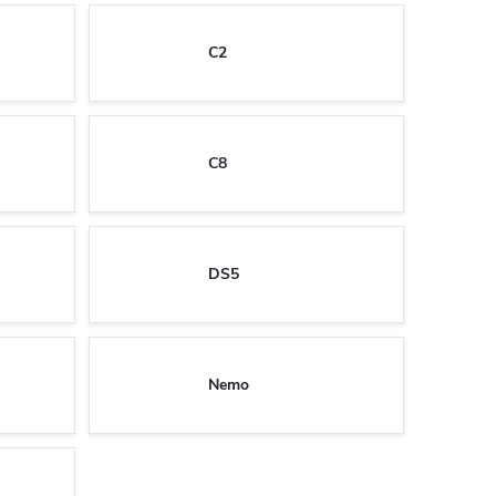
C2
C8
DS5
Nemo