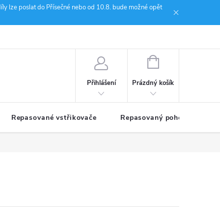
íly lze poslat do Přísečné nebo od 10.8. bude možné opět
ion Janoušek Motorsport Český Krumlov
NÁKUPNÍ
KOŠÍK
Prázdný košík
Přihlášení
Repasované vstřikovače
Repasovaný pohon TDM