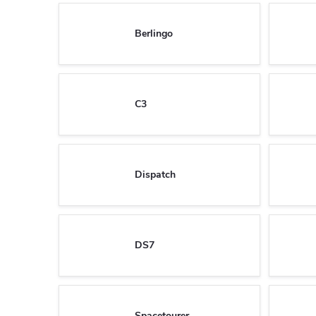
Berlingo
C3
Dispatch
DS7
Spacetourer