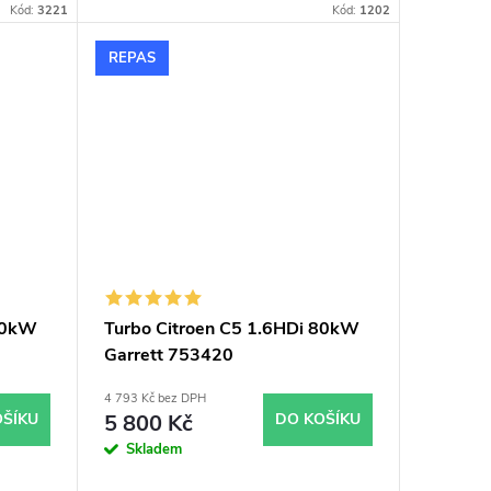
Kód:
3221
Kód:
1202
REPAS
 80kW
Turbo Citroen C5 1.6HDi 80kW
Garrett 753420
4 793 Kč bez DPH
OŠÍKU
5 800 Kč
DO KOŠÍKU
Skladem