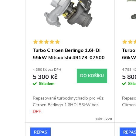
p
p
i
r
s
o
p
d
Turbo Citroen Berlingo 1.6HDi
Turbo
55kW Mitsubishi 49173-07500
66kW 
r
u
4 380 Kč bez DPH
4 793 K
o
k
5 300 Kč
DO KOŠÍKU
5 80
Skladem
Skl
d
t
Repasované turbodmychadlo pro vůz
Repaso
u
Citroen Berlingo 1.6HDI 55kW bez
Citroe
ů
DPF
.
k
Kód:
3220
REPAS
REPA