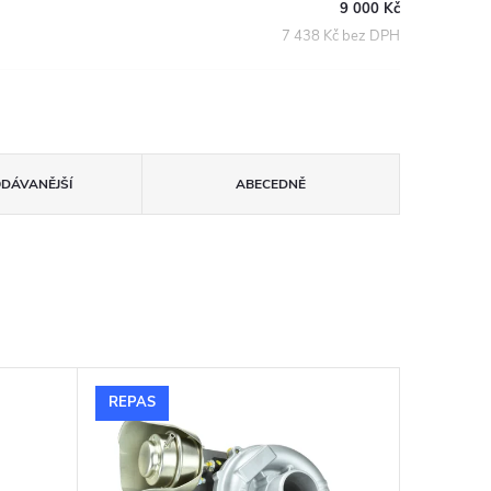
9 000 Kč
7 438 Kč bez DPH
ODÁVANĚJŠÍ
ABECEDNĚ
REPAS