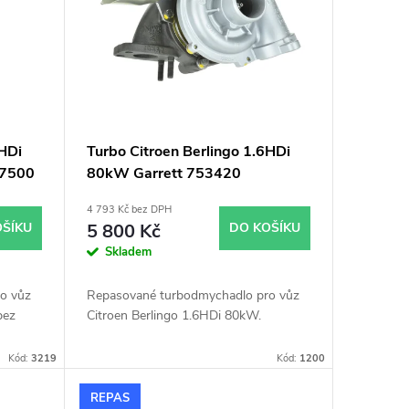
6HDi
Turbo Citroen Berlingo 1.6HDi
07500
80kW Garrett 753420
4 793 Kč bez DPH
OŠÍKU
5 800 Kč
DO KOŠÍKU
Skladem
o vůz
Repasované turbodmychadlo pro vůz
bez
Citroen Berlingo 1.6HDi 80kW.
Kód:
3219
Kód:
1200
REPAS