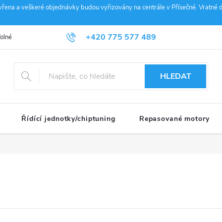
vřena a veškeré objednávky budou vyřizovány na centrále v Přísečné. Vratné d
+420 775 577 489
olné pozice
Obchodní podmínky
Reklamace
GDPR
Penz
info@janousek-motorsport.cz
HLEDAT
Řídící jednotky/chiptuning
Repasované motory