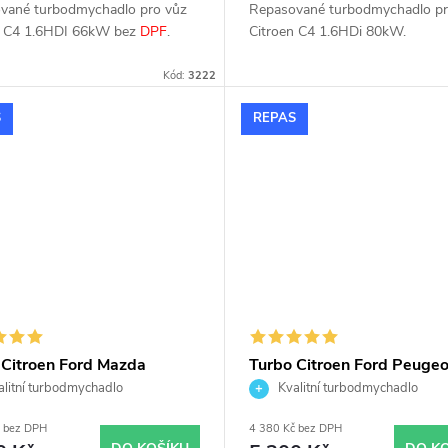
vané turbodmychadlo pro vůz
Repasované turbodmychadlo pr
n C4 1.6HDI 66kW bez
DPF
.
Citroen C4 1.6HDi 80kW.
Kód:
3222
S
REPAS
 Citroen Ford Mazda
Turbo Citroen Ford Peugeo
ot 1.4HDi 1.4TDCi
HDi TDCi Mitsubishi 4917
litní turbodmychadlo
Kvalitní turbodmychadlo
DCi KKK 54359700001
07500
č bez DPH
4 380 Kč bez DPH
9700008 54359700009