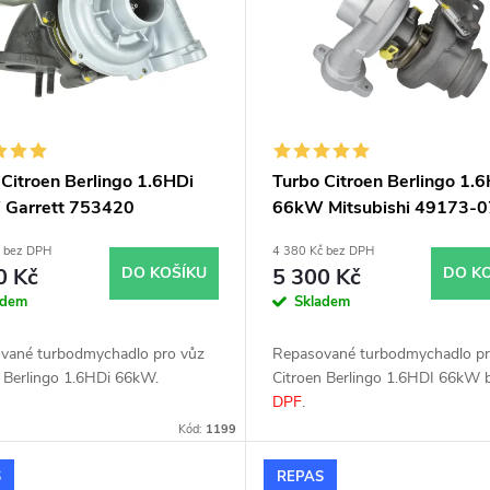
 Citroen Berlingo 1.6HDi
Turbo Citroen Berlingo 1.
Garrett 753420
66kW Mitsubishi 49173-
č bez DPH
4 380 Kč bez DPH
0 Kč
DO KOŠÍKU
5 300 Kč
DO K
adem
Skladem
vané turbodmychadlo pro vůz
Repasované turbodmychadlo pr
n Berlingo 1.6HDi 66kW.
Citroen Berlingo 1.6HDI 66kW 
DPF
.
Kód:
1199
S
REPAS