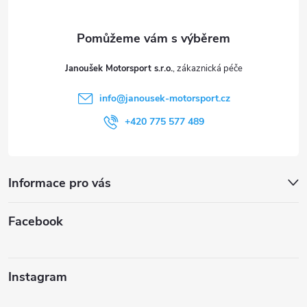
a
t
Janoušek Motorsport s.r.o.
í
info
@
janousek-motorsport.cz
+420 775 577 489
Informace pro vás
Facebook
Instagram