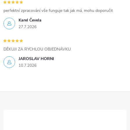
v
perfektní zpracování vše funguje tak jak má, mohu doporučit
ý
Karel Čevela
27.7.2026
p
i
DĚKUJI ZA RYCHLOU OBJEDNÁVKU
s
JAROSLAV HORNI
u
10.7.2026
Z
á
p