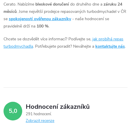
ů
Cerato. Nabízíme
bleskové doručení
do druhého dne a
záruku 24
l
měsíců
. Jsme největší prodejce repasovaných turbodmychadel v ČR
á
se
spokojeností ověřenou zákazníky
- naše hodnocení se
pravidelně drží na
100 %
.
d
Chcete se dozvědět více informací? Podívejte se,
jak probíhá repas
a
turbodmychadla
. Potřebujete poradit? Neváhejte a
kontaktujte nás
.
c
í
p
r
v
Hodnocení zákazníků
5,0
k
291 hodnocení
Zobrazit recenze
y