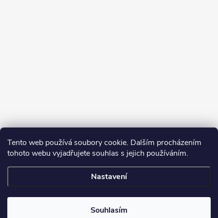
Tento web používá soubory cookie. Dalším procházením
tohoto webu vyjadřujete souhlas s jejich používáním.
Sledovat na Instagramu
Nastavení
Copyright 2026
Turbodmychadla Janoušek Motorsport s.r.o.
. Všechna
práva vyhrazena.
Upravit nastavení cookies
Souhlasím
Vytvořil Shoptet