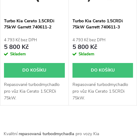
i
í
s
p
Turbo Kia Cerato 1.5CRDi
Turbo Kia Cerato 1.5CRDi
75kW Garrett 740611-2
75kW Garrett 740611-3
p
r
4 793 Kč bez DPH
4 793 Kč bez DPH
r
5 800 Kč
5 800 Kč
o
Skladem
Skladem
o
d
DO KOŠÍKU
DO KOŠÍKU
d
u
Repasované turbodmychadlo
Repasované turbodmychadlo
u
pro vůz Kia Cerato 1.5CRDi
pro vůz Kia Cerato 1.5CRDi
k
75kW.
75kW.
k
t
t
O
ů
v
Kvalitní
repasovaná turbodmychadla
pro vozy Kia