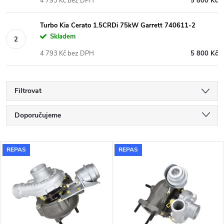
4 793 Kč bez DPH
5 800 Kč
Turbo Kia Cerato 1.5CRDi 75kW Garrett 740611-2
Skladem
4 793 Kč bez DPH
5 800 Kč
Filtrovat
Ř
Doporučujeme
a
Nejlevnější
V
REPAS
REPAS
Nejdražší
z
ý
Nejprodávanější
e
p
Abecedně
n