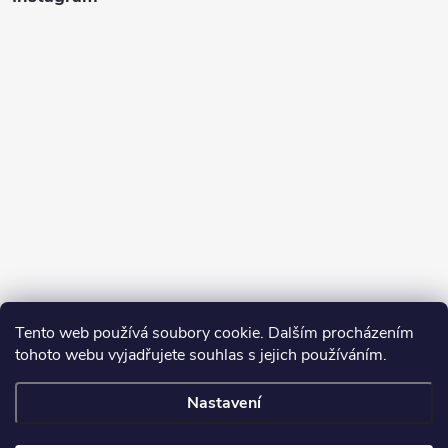
Tento web používá soubory cookie. Dalším procházením
tohoto webu vyjadřujete souhlas s jejich používáním.
Sledovat na Instagramu
Nastavení
Copyright 2026
Turbodmychadla Janoušek Motorsport s.r.o.
. Všechna
práva vyhrazena.
Upravit nastavení cookies