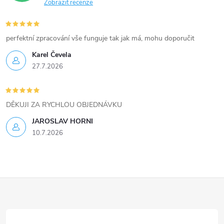
Zobrazit recenze
y
v
perfektní zpracování vše funguje tak jak má, mohu doporučit
ý
Karel Čevela
27.7.2026
p
i
DĚKUJI ZA RYCHLOU OBJEDNÁVKU
s
JAROSLAV HORNI
u
10.7.2026
Z
á