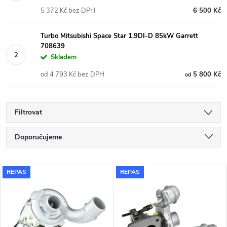
5 372 Kč bez DPH
6 500 Kč
Turbo Mitsubishi Space Star 1.9DI-D 85kW Garrett
708639
Skladem
od 4 793 Kč bez DPH
5 800 Kč
od
Filtrovat
Ř
Doporučujeme
a
Nejlevnější
V
REPAS
REPAS
Nejdražší
z
ý
Nejprodávanější
e
p
Abecedně