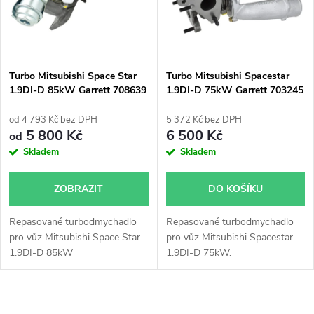
n
i
í
s
p
Turbo Mitsubishi Space Star
Turbo Mitsubishi Spacestar
1.9DI-D 85kW Garrett 708639
1.9DI-D 75kW Garrett 703245
p
751768 717345 738123
r
od 4 793 Kč bez DPH
5 372 Kč bez DPH
r
5 800 Kč
6 500 Kč
od
o
Skladem
Skladem
o
d
ZOBRAZIT
DO KOŠÍKU
d
u
Repasované turbodmychadlo
Repasované turbodmychadlo
u
pro vůz Mitsubishi Space Star
pro vůz Mitsubishi Spacestar
k
1.9DI-D 85kW
1.9DI-D 75kW.
k
t
O