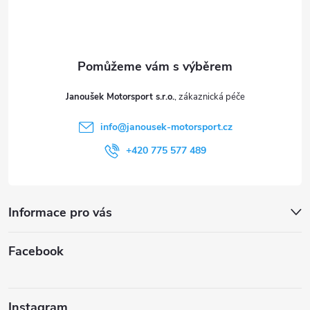
p
a
t
Janoušek Motorsport s.r.o.
í
info
@
janousek-motorsport.cz
+420 775 577 489
Informace pro vás
Facebook
Instagram