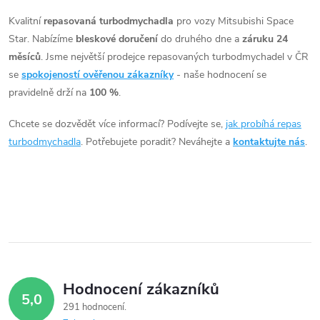
t
ů
v
Kvalitní
repasovaná turbodmychadla
pro vozy Mitsubishi Space
ů
Star. Nabízíme
bleskové doručení
do druhého dne a
záruku 24
l
měsíců
. Jsme největší prodejce repasovaných turbodmychadel v ČR
á
se
spokojeností ověřenou zákazníky
- naše hodnocení se
pravidelně drží na
100 %
.
d
Chcete se dozvědět více informací? Podívejte se,
jak probíhá repas
a
turbodmychadla
. Potřebujete poradit? Neváhejte a
kontaktujte nás
.
c
í
p
r
v
Hodnocení zákazníků
5,0
k
291 hodnocení