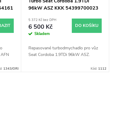
i
Turbo Seat Cordoba 1.9TDi
54161
96kW ASZ KKK 54399700023
54399700012
5 372 Kč bez DPH
AZIT
6 500 Kč
DO KOŠÍKU
Skladem
ro
Repasované turbodmychadlo pro vůz
W AFN
Seat Cordoba 1.9TDi 96kW ASZ.
d:
1343/ORI
Kód:
1112