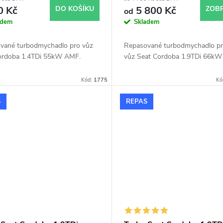
0 Kč
DO KOŠÍKU
5 800 Kč
ZOBR
od
adem
Skladem
vané turbodmychadlo pro vůz
Repasované turbodmychadlo p
ordoba 1.4TDi 55kW AMF.
vůz Seat Cordoba 1.9TDi 66kW
Kód:
1775
Kó
S
REPAS