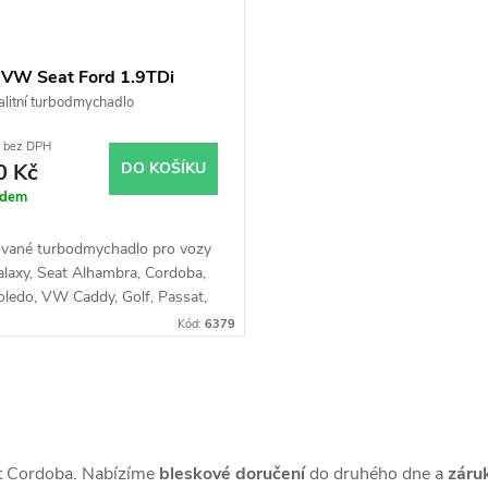
 VW Seat Ford 1.9TDi
Garrett 454083
litní turbodmychadlo
č bez DPH
0 Kč
DO KOŠÍKU
adem
vané turbodmychadlo pro vozy
laxy, Seat Alhambra, Cordoba,
Toledo, VW Caddy, Golf, Passat,
Sharan, Vento s 66kW
Kód:
6379
t Cordoba. Nabízíme
bleskové doručení
do druhého dne a
záru