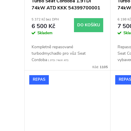
Turbo Seat Cordoba 1.9TDi
Turbo
74kW ATD KKK 54399700001
74kW
54399700003
5439
5 372 Kč bez DPH
6 198 K
5439
6 500 Kč
DO KOŠÍKU
7 50
Skladem
Skl
Kompletně repasované
Repaso
turbodmychadlo pro vůz Seat
Seat C
Cordoba
vybave
1.9TDi 74kW ATD.
částic(
Kód:
1105
REPAS
REPA