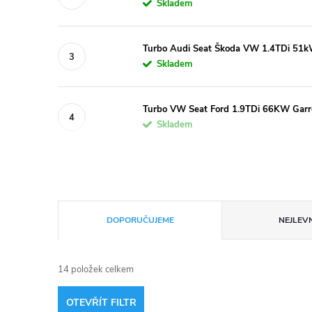
Skladem
Turbo Audi Seat Škoda VW 1.4TDi 51
Skladem
Turbo VW Seat Ford 1.9TDi 66KW Garr
Skladem
Ř
DOPORUČUJEME
NEJLEVN
a
14
položek celkem
z
OTEVŘÍT FILTR