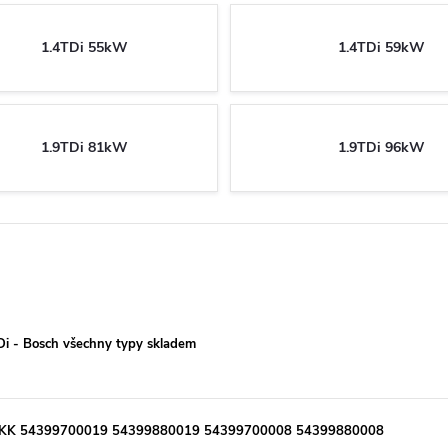
1.4TDi 55kW
1.4TDi 59kW
1.9TDi 81kW
1.9TDi 96kW
TDi - Bosch všechny typy skladem
KKK 54399700019 54399880019 54399700008 54399880008