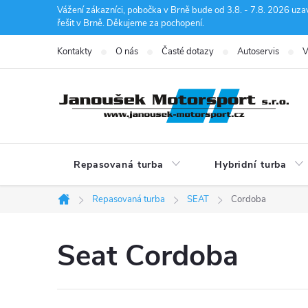
Přejít
Vážení zákazníci, pobočka v Brně bude od 3.8. - 7.8. 2026 uza
řešit v Brně. Děkujeme za pochopení.
na
obsah
Kontakty
O nás
Časté dotazy
Autoservis
V
Repasovaná turba
Hybridní turba
Repasovaná turba
SEAT
Cordoba
Domů
Seat Cordoba