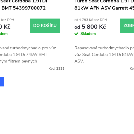
 Seat Cordoba 1.9TDi
Turbo Seat Cordoba 1.9TD
 BMT 54399700072
81kW AFN ASV Garrett 4
9700068 54399700067
701854
č bez DPH
od 4 793 Kč bez DPH
9700029
0 Kč
DO KOŠÍKU
5 800 Kč
ZOBR
od
adem
Skladem
vané turbodmychadlo pro vůz
Repasované turbodmychadlo p
ordoba 1.9TDi 74kW BMT
vůz Seat Cordoba 1.9TDi 81k
ným filtrem pevných
ASV.
DPF).
Kód:
2335
Kó
S