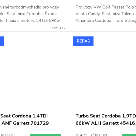
vané turbodmychadlo pro vozy
Pro vozy VW Golf Passat Polo 
o, Seat Ibiza Cordoba, Škoda
Vento Caddy, Seat Ibiza Toledo
er Fabia s motory 1.4TDi 59Kw
Alhambra Cordoba , Ford Galax
1.9TDi 1,9TDi 66KW AHU ANU 
Kód:
332
S
REPAS
 Seat Cordoba 1.4TDi
Turbo Seat Cordoba 1.9TD
AMF Garrett 701729
66kW ALH Garrett 45416
701854
č bez DPH
od 4 793 Kč bez DPH