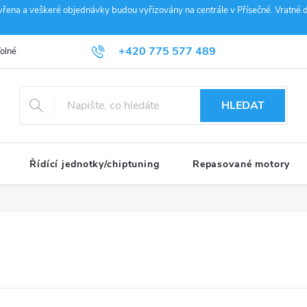
vřena a veškeré objednávky budou vyřizovány na centrále v Přísečné. Vratné d
+420 775 577 489
olné pozice
Obchodní podmínky
Reklamace
GDPR
Penz
info@janousek-motorsport.cz
HLEDAT
Řídící jednotky/chiptuning
Repasované motory