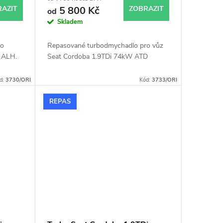
AZIT
5 800 Kč
ZOBRAZIT
od
Skladem
ro
Repasované turbodmychadlo pro vůz
 ALH.
Seat Cordoba 1.9TDi 74kW ATD
d:
3730/ORI
Kód:
3733/ORI
REPAS