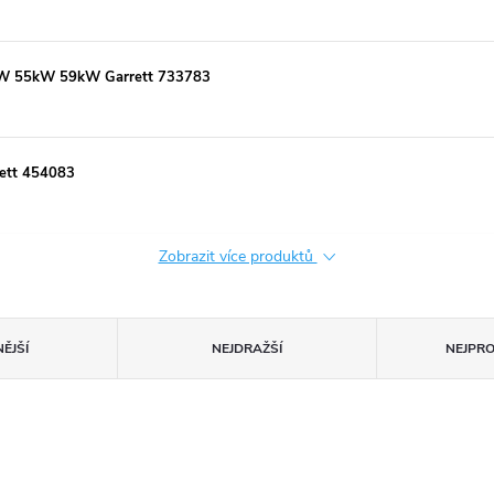
kW 55kW 59kW Garrett 733783
ett 454083
Zobrazit více produktů
ĚJŠÍ
NEJDRAŽŠÍ
NEJPR