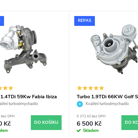
S
REPAS
 1.4TDi 59Kw Fabia Ibiza
Turbo 1.9TDi 66KW Golf S
ba Polo Roomster KKK
Alhambra 1Z ANU AHU K
litní turbodmychadlo
Kvalitní turbodmychadlo
9700054
53039700006
č bez DPH
5 372 Kč bez DPH
0 Kč
DO KOŠÍKU
6 500 Kč
DO K
adem
Skladem