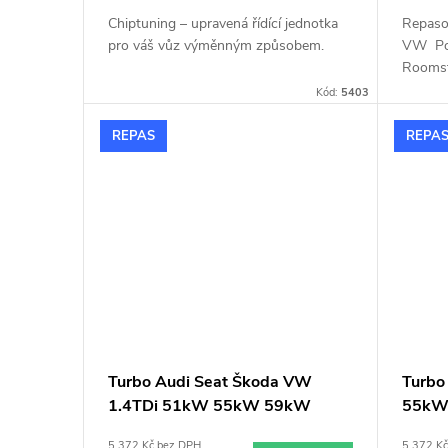
d
t
Chiptuning – upravená řídící jednotka
Repaso
u
pro váš vůz výměnným způsobem.
VW Pol
ů
Roomst
k
Kód:
5403
REPAS
REPA
t
ů
Turbo Audi Seat Škoda VW
Turbo
1.4TDi 51kW 55kW 59kW
55kW 
Garrett 733783
5 372 Kč bez DPH
5 372 K