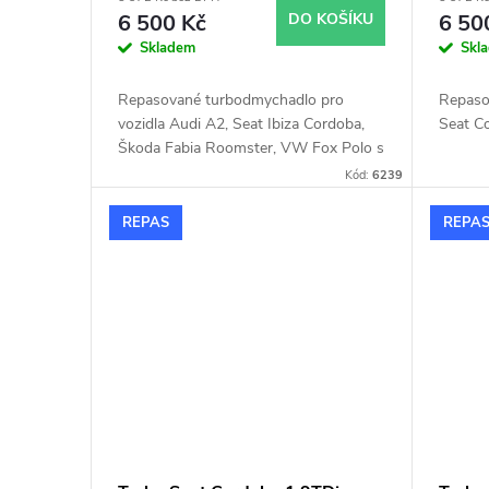
6 500 Kč
DO KOŠÍKU
6 50
Skladem
Skl
Repasované turbodmychadlo pro
Repaso
vozidla Audi A2, Seat Ibiza Cordoba,
Seat C
Škoda Fabia Roomster, VW Fox Polo s
51kW, 55kW, 59kW
Kód:
6239
REPAS
REPA