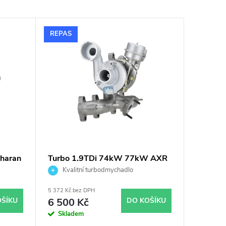
REPAS
haran
Turbo 1.9TDi 74kW 77kW AXR
KK
BSW KKK 54399700019
Kvalitní turbodmychadlo
54399880019 54399700008
5 372 Kč bez DPH
54399880008
OŠÍKU
6 500 Kč
DO KOŠÍKU
Skladem