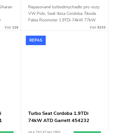
Sharan
Repasované turbodmychadlo pro vozy
VW Polo, Seat Ibiza Cordoba, Škoda
y
Fabia Roomster 1.9TDi 74kW 77kW.
1Z.
Kód:
216
Kód:
6233
REPAS
i
Turbo Seat Cordoba 1.9TDi
1
74kW ATD Garrett 454232
713672 713673
od 4 793 Kč bez DPH