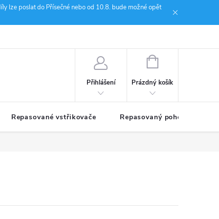
íly lze poslat do Přísečné nebo od 10.8. bude možné opět
ion Janoušek Motorsport Český Krumlov
NÁKUPNÍ
KOŠÍK
Prázdný košík
Přihlášení
Repasované vstřikovače
Repasovaný pohon TDM