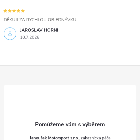
p
i
DĚKUJI ZA RYCHLOU OBJEDNÁVKU
s
JAROSLAV HORNI
u
10.7.2026
Z
á
p
a
t
Janoušek Motorsport s.r.o.