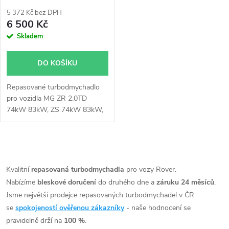
p
r
5 372 Kč bez DPH
r
6 500 Kč
o
Skladem
o
d
DO KOŠÍKU
d
u
Repasované turbodmychadlo
u
pro vozidla MG ZR 2.0TD
k
74kW 83kW, ZS 74kW 83kW,
k
Rover 200, 25, 400, 45, 600
74kW 77kW 83kW
t
t
O
ů
v
Kvalitní
repasovaná turbodmychadla
pro vozy Rover.
ů
Nabízíme
bleskové doručení
do druhého dne a
záruku 24 měsíců
.
l
Jsme největší prodejce repasovaných turbodmychadel v ČR
á
se
spokojeností ověřenou zákazníky
- naše hodnocení se
pravidelně drží na
100 %
.