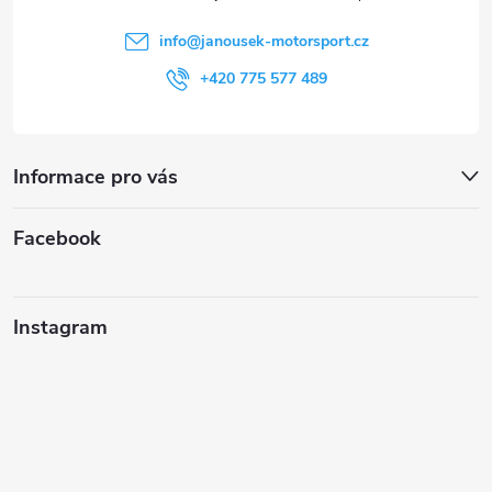
í
info
@
janousek-motorsport.cz
+420 775 577 489
Informace pro vás
Facebook
Instagram