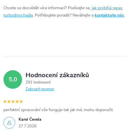
d
Chcete se dozvědět více informací? Podívejte se,
jak probíhá repas
a
turbodmychadla
. Potřebujete poradit? Neváhejte a
kontaktujte nás
.
c
í
p
r
v
Hodnocení zákazníků
5,0
k
291 hodnocení
Zobrazit recenze
y
v
perfektní zpracování vše funguje tak jak má, mohu doporučit
ý
Karel Čevela
27.7.2026