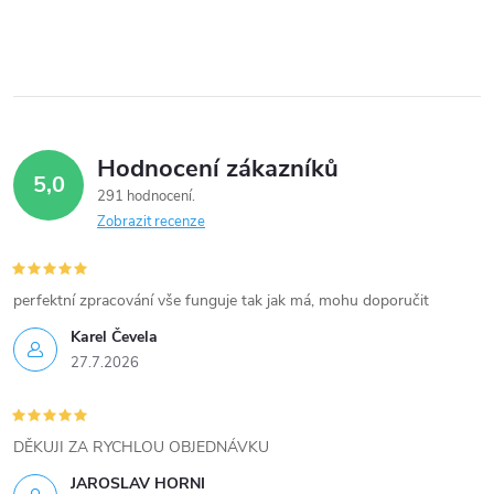
v
k
y
v
Hodnocení zákazníků
ý
5,0
291 hodnocení
p
Zobrazit recenze
i
perfektní zpracování vše funguje tak jak má, mohu doporučit
s
Karel Čevela
u
27.7.2026
DĚKUJI ZA RYCHLOU OBJEDNÁVKU
JAROSLAV HORNI