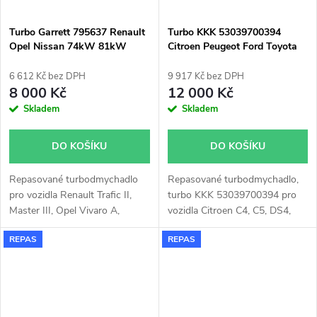
Turbo Garrett 795637 Renault
Turbo KKK 53039700394
Opel Nissan 74kW 81kW
Citroen Peugeot Ford Toyota
84kW 92kW
Fiat Opel
6 612 Kč bez DPH
9 917 Kč bez DPH
8 000 Kč
12 000 Kč
Skladem
Skladem
DO KOŠÍKU
DO KOŠÍKU
Repasované turbodmychadlo
Repasované turbodmychadlo,
pro vozidla Renault Trafic II,
turbo KKK 53039700394 pro
Master III, Opel Vivaro A,
vozidla Citroen C4, C5, DS4,
Movano B, Nissan Primastar,
DS5, Grand C4, Jumpy, Fiat
REPAS
REPAS
NV400
Scudo, Ford C-Max, Focus,
Galaxy, Grand C-Max, Kuga,
Mondeo, S-Max, Edge, Opel
Grandland X, Vivaro, Zafira,
Peugeot 308, 3008, 508, 5008,