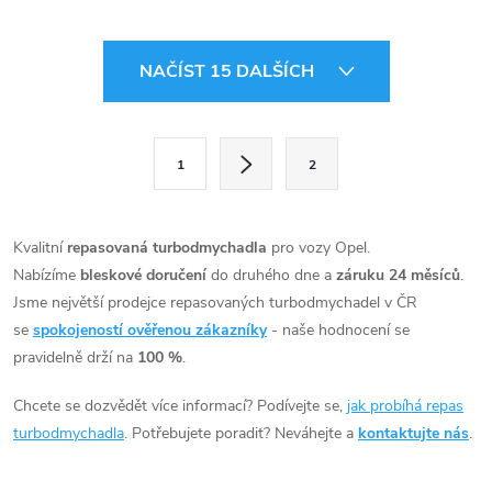
Astra 81kW 100KW, Insignia
81kW 88kW 100kW, Meriva
O
100kW, Mokka 81kW 100kW,
NAČÍST 15 DALŠÍCH
Zafira 88kW 99kW 100kW
v
l
S
1
2
t
á
r
d
á
Kvalitní
repasovaná turbodmychadla
pro vozy Opel.
a
n
Nabízíme
bleskové doručení
do druhého dne a
záruku 24 měsíců
.
k
Jsme největší prodejce repasovaných turbodmychadel v ČR
c
o
se
spokojeností ověřenou zákazníky
- naše hodnocení se
í
pravidelně drží na
100 %
.
v
á
p
Chcete se dozvědět více informací? Podívejte se,
jak probíhá repas
n
turbodmychadla
. Potřebujete poradit? Neváhejte a
kontaktujte nás
.
r
í