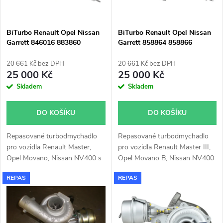
i
í
s
p
BiTurbo Renault Opel Nissan
BiTurbo Renault Opel Nissan
Garrett 846016 883860
Garrett 858864 858866
p
r
20 661 Kč bez DPH
20 661 Kč bez DPH
r
25 000 Kč
25 000 Kč
o
Skladem
Skladem
o
d
DO KOŠÍKU
DO KOŠÍKU
d
u
Repasované turbodmychadlo
Repasované turbodmychadlo
u
pro vozidla Renault Master,
pro vozidla Renault Master III,
k
Opel Movano, Nissan NV400 s
Opel Movano B, Nissan NV400
k
96kW, 100kW, 120kW, 125kW
se 100kW 110kW 132kW
REPAS
REPAS
t
t
ů