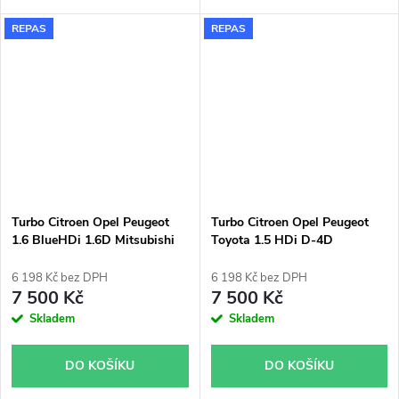
Opel Omega 2.5DTI 120KW, Y
DS7 74kW 81kW 96kW, Opel
REPAS
REPAS
25 DT
Astra L Combo Corsa
Crossland X Grandland X
Mokka 74kW 81kW 96kW
Turbo Citroen Opel Peugeot
Turbo Citroen Opel Peugeot
1.6 BlueHDi 1.6D Mitsubishi
Toyota 1.5 HDi D-4D
49172-03000
Mitsubishi 49172-03100
6 198 Kč bez DPH
6 198 Kč bez DPH
7 500 Kč
7 500 Kč
Skladem
Skladem
DO KOŠÍKU
DO KOŠÍKU