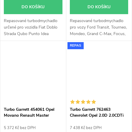
DO KOŠÍKU
DO KOŠÍKU
Repasované turbodmychadlo
Repasované turbodmychadlo
určené pro vozidla Fiat Doblo
pro vozy Ford Transit, Tourneo,
Strada Qubo Punto Idea
Mondeo, Grand C-Max, Focus,
Fiorino, Alfa Romeo MiTo,
C-Max, Citroen Spacetourer,
REPAS
Lancia Musa, Opel Meriva
Jumpy, Grand C4 Spacetourer,
Corsa Combo Astra, Chevrolet
DS5, DS4, DS3, C4 Picasso, C4,
Aveo s 55kW, 66kW, 70kW
C3, Berlingo, Peugeot Traveller,
Partner Tepee, Partner, Expert,
508, 5008, 308, 3008, 208,
2008 s 70kW, 74kW, 77kW,
85kW, 88kW
Turbo Garrett 454061 Opel
Turbo Garrett 762463
Movano Renault Master
Chevrolet Opel 2.0D 2.0CDTi
2.8DTi
5 372 Kč bez DPH
7 438 Kč bez DPH