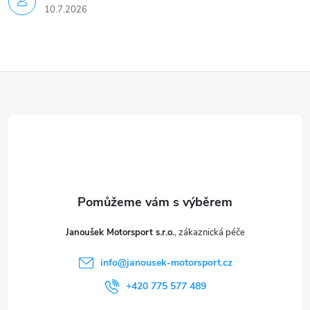
10.7.2026
Z
á
p
a
t
Janoušek Motorsport s.r.o.
í
info
@
janousek-motorsport.cz
+420 775 577 489