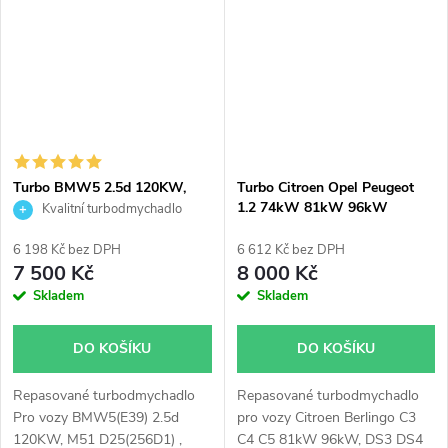
66kW, Strada 62kW, Lancia
Musa 66kW 70kW, Ypsilon
66kW 70kW, Opel Astra H
66kW, Corsa D 66kW
Turbo BMW5 2.5d 120KW,
Turbo Citroen Opel Peugeot
Opel Omega 2.5DTI 110KW
1.2 74kW 81kW 96kW
Kvalitní turbodmychadlo
Garrett 710415
Garrett 870248
6 198 Kč bez DPH
6 612 Kč bez DPH
7 500 Kč
8 000 Kč
Skladem
Skladem
DO KOŠÍKU
DO KOŠÍKU
Repasované turbodmychadlo
Repasované turbodmychadlo
Pro vozy BMW5(E39) 2.5d
pro vozy Citroen Berlingo C3
120KW, M51 D25(256D1) ,
C4 C5 81kW 96kW, DS3 DS4