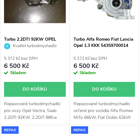
ů
Turbo 2.2DTI 92KW OPEL
Turbo Alfa Romeo Fiat Lancia
VECTRA, 2.2DiT 88KW SAAB
Opel 1.3 KKK 54359700014
Kvalitní turbodmychadlo
Garrett 717626
5 372 Kč bez DPH
5 372 Kč bez DPH
6 500 Kč
6 500 Kč
Skladem
Skladem
DO KOŠÍKU
DO KOŠÍKU
Repasované turbodmychadlo
Repasované turbodmychadlo
pro vozy Opel Vectra, Saab
určené pro vozidla Alfa Romeo
2.2DTI 92KW, 2.2DiT 88Kw
MiTo 66kW, Fiat Doblo 62kW
66kW, Grande Punto 66kW,
REPAS
REPAS
Idea 66kW, Linea 63kW 66kW
70kW, Punto EVO 62kW