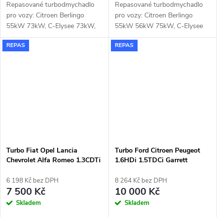
Repasované turbodmychadlo
Repasované turbodmychadlo
pro vozy: Citroen Berlingo
pro vozy: Citroen Berlingo
55kW 73kW, C-Elysee 73kW,
55kW 56kW 75kW, C-Elysee
C3 55kW 73kW, C4 73kW,
75kW, C3 73kW 75kW, C4
REPAS
REPAS
DS3 73kW, DS4 73kW, Jumpy
73kW 75kW, DS3 75kW, Opel
70kW, Opel Combo 55kW
Combo 56kW 75kW 96kW,
73kW, Peugeot 2008 55kW
Corsa 75kW, Crossland X
73kW, 208 55kW 73kW, 3008
75kW, Peugeot 208 75kW,
73kW, 301 73kW, 308 73kW,
2008 75kW 96kW, 301 75kW,
5008 73kW, Expert 70kW,
308 75kW, Partner 55kW
Partner 55kW 73kW, Rifter
75kW, Rifter 55kW 75kW,
55kW 73kW, Traveller 70kW
Toyota Proace 55kW 75kW
88kW 96kW
Turbo Fiat Opel Lancia
Turbo Ford Citroen Peugeot
Chevrolet Alfa Romeo 1.3CDTi
1.6HDi 1.5TDCi Garrett
1.3D KKK 54359700027
819872
6 198 Kč bez DPH
8 264 Kč bez DPH
7 500 Kč
10 000 Kč
Skladem
Skladem