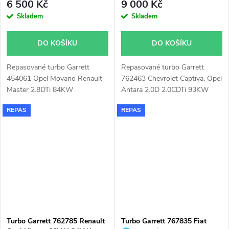
6 500 Kč
9 000 Kč
Skladem
Skladem
DO KOŠÍKU
DO KOŠÍKU
Repasované turbo Garrett
Repasované turbo Garrett
454061 Opel Movano Renault
762463 Chevrolet Captiva, Opel
Master 2.8DTi 84KW
Antara 2.0D 2.0CDTi 93KW
110KW
REPAS
REPAS
Turbo Garrett 762785 Renault
Turbo Garrett 767835 Fiat