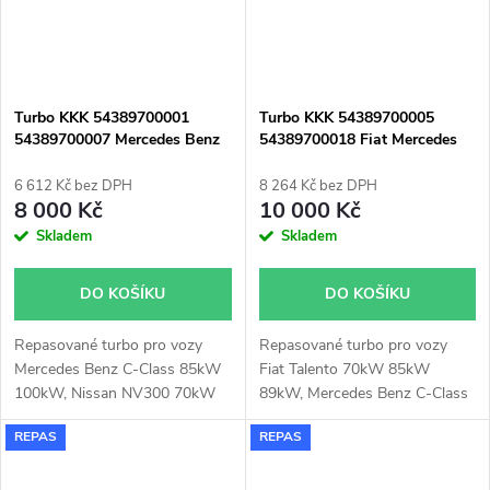
Expert, Traveller, Toyota Proace
Turbo KKK 54389700001
Turbo KKK 54389700005
54389700007 Mercedes Benz
54389700018 Fiat Mercedes
Nissan Opel Renault 1.6
Benz Nissan Opel Renault 1.6
96kW
6 612 Kč bez DPH
8 264 Kč bez DPH
8 000 Kč
10 000 Kč
Skladem
Skladem
DO KOŠÍKU
DO KOŠÍKU
Repasované turbo pro vozy
Repasované turbo pro vozy
Mercedes Benz C-Class 85kW
Fiat Talento 70kW 85kW
100kW, Nissan NV300 70kW
89kW, Mercedes Benz C-Class
89kW 96kW, Qashqai 96kW,
85kW 100kW, Vito 65kW
REPAS
REPAS
X-Trail 96kW, Opel Vivaro
84kW, Nissan NV300 70kW
66kW 70kW 85kW, Renault
89kW, Qashqai 96kW, X-Trail
96kW, Grand Scénic 96kW,
96kW, Opel Vivaro 66kW