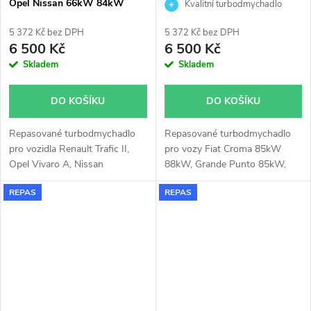
Opel Nissan 66kW 84kW
Opel Saab 1.9 D 1.9 CDTi 1.9
Kvalitní turbodmychadlo
TiD
5 372 Kč bez DPH
5 372 Kč bez DPH
6 500 Kč
6 500 Kč
Skladem
Skladem
DO KOŠÍKU
DO KOŠÍKU
Repasované turbodmychadlo
Repasované turbodmychadlo
pro vozidla Renault Trafic II,
pro vozy Fiat Croma 85kW
Opel Vivaro A, Nissan
88kW, Grande Punto 85kW,
Primastar s 66kW, 84kW
Opel Astra 74kW 88kW,
REPAS
REPAS
Signum 74kW 88kW, Vectra
74kW 88kW, Zafira 74kW
88kW, Saab 9-3 88kW