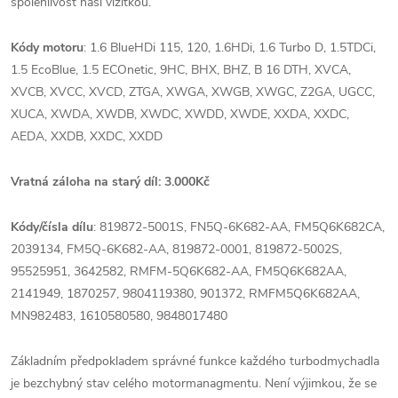
spolehlivost naší vizitkou.
Kódy motoru
: 1.6 BlueHDi 115, 120, 1.6HDi, 1.6 Turbo D, 1.5TDCi,
1.5 EcoBlue, 1.5 ECOnetic, 9HC, BHX, BHZ, B 16 DTH, XVCA,
XVCB, XVCC, XVCD, ZTGA, XWGA, XWGB, XWGC, Z2GA, UGCC,
XUCA, XWDA, XWDB, XWDC, XWDD, XWDE, XXDA, XXDC,
AEDA, XXDB, XXDC, XXDD
Vratná záloha na starý díl: 3.000Kč
Kódy/čísla dílu
:
819872-5001S, FN5Q-6K682-AA, FM5Q6K682CA,
2039134, FM5Q-6K682-AA, 819872-0001, 819872-5002S,
95525951, 3642582, RMFM-5Q6K682-AA, FM5Q6K682AA,
2141949, 1870257, 9804119380, 901372, RMFM5Q6K682AA,
MN982483, 1610580580, 9848017480
Základním předpokladem správné funkce každého turbodmychadla
je bezchybný stav celého motormanagmentu. Není výjimkou, že se