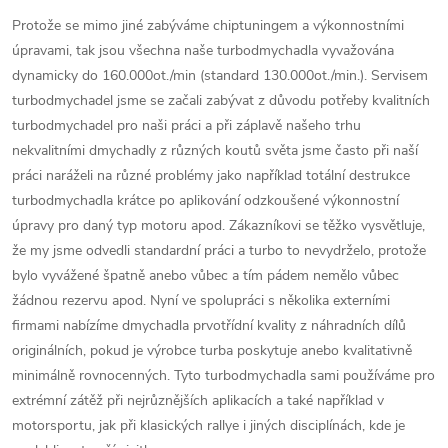
Protože se mimo jiné zabýváme chiptuningem a výkonnostními
úpravami, tak jsou všechna naše turbodmychadla vyvažována
dynamicky do 160.000ot./min (standard 130.000ot./min.). Servisem
turbodmychadel jsme se začali zabývat z důvodu potřeby kvalitních
turbodmychadel pro naši práci a při záplavě našeho trhu
nekvalitními dmychadly z různých koutů světa jsme často při naší
práci naráželi na různé problémy jako například totální destrukce
turbodmychadla krátce po aplikování odzkoušené výkonnostní
úpravy pro daný typ motoru apod. Zákazníkovi se těžko vysvětluje,
že my jsme odvedli standardní práci a turbo to nevydrželo, protože
bylo vyvážené špatně anebo vůbec a tím pádem nemělo vůbec
žádnou rezervu apod. Nyní ve spolupráci s několika externími
firmami nabízíme dmychadla prvotřídní kvality z náhradních dílů
originálních, pokud je výrobce turba poskytuje anebo kvalitativně
minimálně rovnocenných. Tyto turbodmychadla sami používáme pro
extrémní zátěž při nejrůznějších aplikacích a také například v
motorsportu, jak při klasických rallye i jiných disciplínách, kde je