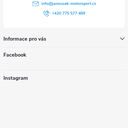
í
info
@
janousek-motorsport.cz
+420 775 577 489
Informace pro vás
Facebook
Instagram