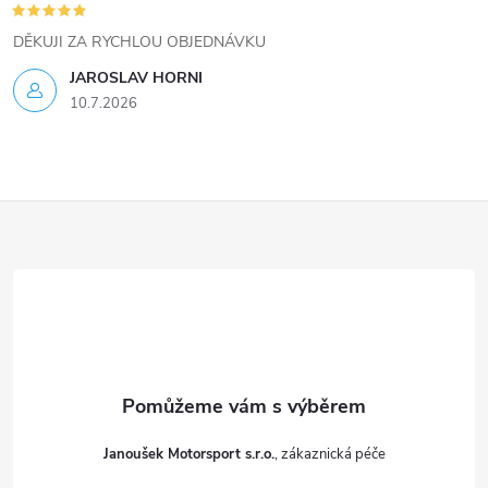
DĚKUJI ZA RYCHLOU OBJEDNÁVKU
JAROSLAV HORNI
10.7.2026
Z
á
p
a
t
Janoušek Motorsport s.r.o.