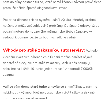
nám do dílny dostane turbo, které nemá žádnou závadu pravě třeba
proto, že někdo špatně diagnostikoval závadu.
Pozor na těsnost celého systému sání i výfuku. Mnohdy drobná
netěsnost může způsobit velké problémy. Od špatné odezvy až po
padání motoru do nouzového režimu nebo třeba různé zvuky
vedoucí k domněnce, že turbodmychadlo je vadné.
Výhody pro stálé zákazníky, autoservisy:
Vzhledem
k cenám kvalitních náhradních dílů není možné nabízet nějaké
dodatečné slevy, ale pro stálé zákazníky, kteří u nás nakupují,
nabízíme za každé 10. turbo jeden „repas“ v hodnotě 7.000Kč
zdarma.
Válí se vám doma staré turbo a nevíte co s ním?
Zkuste nám ho
nabídnout k výkupu. Ideálně opsat nebo vyfotit štítek a získané
informace nám zaslat na email.