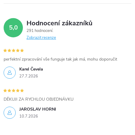
r
v
Hodnocení zákazníků
5,0
k
291 hodnocení
Zobrazit recenze
y
v
perfektní zpracování vše funguje tak jak má, mohu doporučit
ý
Karel Čevela
27.7.2026
p
i
DĚKUJI ZA RYCHLOU OBJEDNÁVKU
s
JAROSLAV HORNI
u
10.7.2026