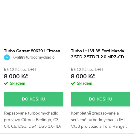
50kW Xsara 50kW, Fiat Scudo
1.6 D Multijet 66kW, Ford C-
Max Fiesta Focus Fusion
1.4TDCi 50kW 1.6TDCi 66kW,
Mazda 2 1.4CD 50kW, Peugeot
1007 107 206 207 307 308
Bipper Expert Partner 1.4HDi
40kW 50kW 51kW 1.6HDi
Turbo Garrett 806291 Citroen
Turbo IHI VJ 38 Ford Mazda
66kW.
Ford Mazda Peugeot Volvo 1.5
2.5TD 2.5TDCi 2.0 MRZ-CD
Kvalitní turbodmychadlo
1.6
3.0TDCi
6 612 Kč bez DPH
6 612 Kč bez DPH
8 000 Kč
8 000 Kč
Skladem
Skladem
DO KOŠÍKU
DO KOŠÍKU
Repasované turbodmychadlo
Kompletně zrepasované a
pro vozy Citroen Berlingo, C3,
seřízené turbodmychadlo IHI
C4, C5, DS3, DS4, DS5 1.6HDi
VJ38 pro vozidla Ford Ranger,
84kW 85kW, Ford B-Max, C-
Mazda BT-50, B-Serie s 80kW,