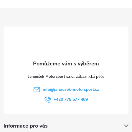
Z
á
p
a
t
Janoušek Motorsport s.r.o.
í
info
@
janousek-motorsport.cz
+420 775 577 489
Informace pro vás