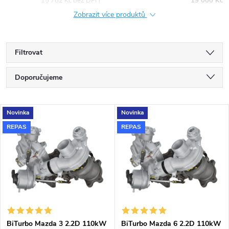
15 702 Kč bez DPH
19 000 Kč
Zobrazit více produktů
Filtrovat
Ř
Doporučujeme
a
Nejlevnější
V
Novinka
Novinka
Nejdražší
z
REPAS
REPAS
ý
Nejprodávanější
e
p
Abecedně
n
i
í
s
BiTurbo Mazda 3 2.2D 110kW
BiTurbo Mazda 6 2.2D 110kW