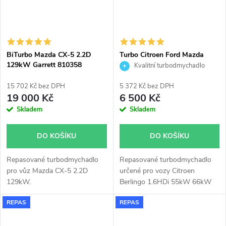
BiTurbo Mazda CX-5 2.2D
Turbo Citroen Ford Mazda
129kW Garrett 810358
Peugeot 1.4HDi 1.4TDCi
Kvalitní turbodmychadlo
1.6TDCi KKK 54359700001
54359700008 54359700009
15 702 Kč bez DPH
5 372 Kč bez DPH
19 000 Kč
6 500 Kč
Skladem
Skladem
DO KOŠÍKU
DO KOŠÍKU
Repasované turbodmychadlo
Repasované turbodmychadlo
pro vůz Mazda CX-5 2.2D
určené pro vozy Citroen
129kW.
Berlingo 1.6HDi 55kW 66kW
1.4HDi C1 40kW C2 50kW C3
REPAS
REPAS
50kW C4 66kW Dispatch
1.6HDi 66kW Nemo 1.4HDi