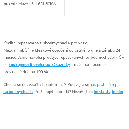
pro vůz Mazda 3 1.6DI 80kW.
O
v
Kvalitní
repasovaná turbodmychadla
pro vozy
Mazda. Nabízíme
bleskové doručení
do druhého dne a
záruku 24
l
měsíců
. Jsme největší prodejce repasovaných turbodmychadel v ČR
á
se
spokojeností ověřenou zákazníky
- naše hodnocení se
pravidelně drží na
100 %
.
d
Chcete se dozvědět více informací? Podívejte se,
jak probíhá repas
a
turbodmychadla
. Potřebujete poradit? Neváhejte a
kontaktujte nás
.
c
í
p