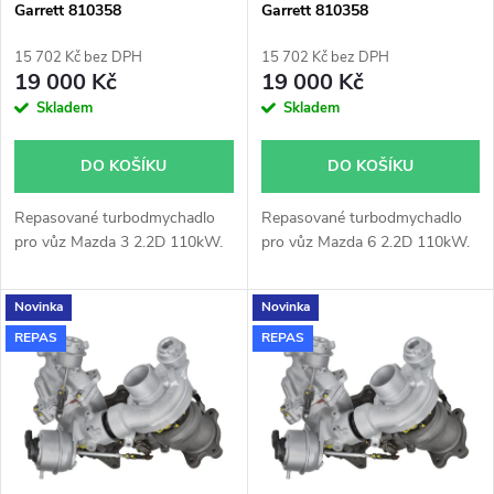
p
Garrett 810358
Garrett 810358
p
r
15 702 Kč bez DPH
15 702 Kč bez DPH
r
19 000 Kč
19 000 Kč
o
Skladem
Skladem
o
d
DO KOŠÍKU
DO KOŠÍKU
d
u
Repasované turbodmychadlo
Repasované turbodmychadlo
u
pro vůz Mazda 3 2.2D 110kW.
pro vůz Mazda 6 2.2D 110kW.
k
k
Novinka
Novinka
t
REPAS
REPAS
t
ů
ů