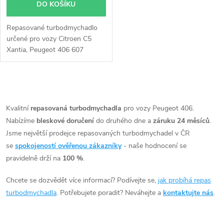
DO KOŠÍKU
Repasované turbodmychadlo
určené pro vozy Citroen C5
Xantia, Peugeot 406 607
2.0HDi 79kW 80kW.
O
v
Kvalitní
repasovaná turbodmychadla
pro vozy Peugeot 406.
Nabízíme
bleskové doručení
do druhého dne a
záruku 24 měsíců
.
l
Jsme největší prodejce repasovaných turbodmychadel v ČR
á
se
spokojeností ověřenou zákazníky
- naše hodnocení se
pravidelně drží na
100 %
.
d
Chcete se dozvědět více informací? Podívejte se,
jak probíhá repas
a
turbodmychadla
. Potřebujete poradit? Neváhejte a
kontaktujte nás
.
c