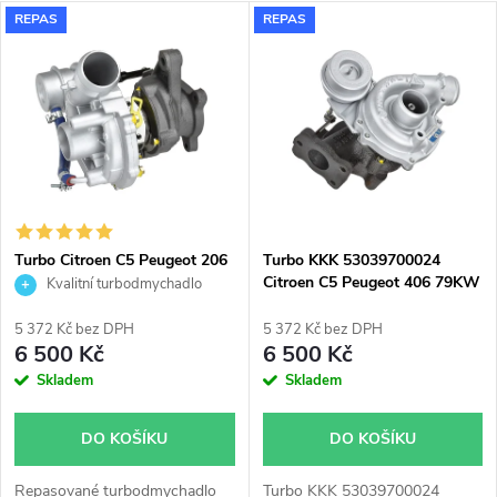
a
V
REPAS
REPAS
Nejdražší
z
ý
Nejprodávanější
e
p
Abecedně
n
i
í
s
p
Turbo Citroen C5 Peugeot 206
Turbo KKK 53039700024
307 406 Partner 2.0HDi 66kW
Citroen C5 Peugeot 406 79KW
Kvalitní turbodmychadlo
p
Garrett 706977
80KW
r
5 372 Kč bez DPH
5 372 Kč bez DPH
r
6 500 Kč
6 500 Kč
o
Skladem
Skladem
o
d
DO KOŠÍKU
DO KOŠÍKU
d
Repasované turbodmychadlo
Turbo KKK 53039700024