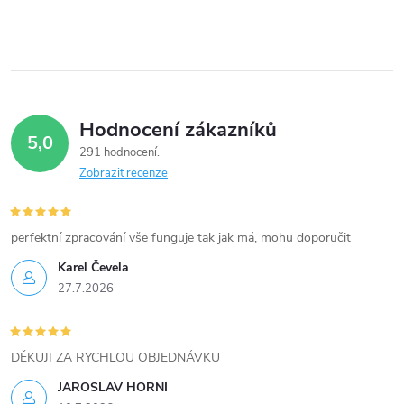
í
p
r
v
Hodnocení zákazníků
5,0
k
291 hodnocení
Zobrazit recenze
y
v
perfektní zpracování vše funguje tak jak má, mohu doporučit
ý
Karel Čevela
27.7.2026
p
i
DĚKUJI ZA RYCHLOU OBJEDNÁVKU
s
JAROSLAV HORNI