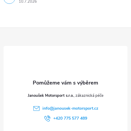
u
10.7.2026
Z
á
p
a
t
Janoušek Motorsport s.r.o.
í
info
@
janousek-motorsport.cz
+420 775 577 489