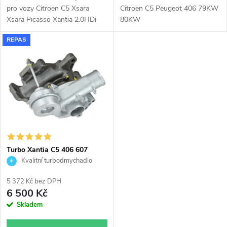
u
u
pro vozy Citroen C5 Xsara
Citroen C5 Peugeot 406 79KW
k
Xsara Picasso Xantia 2.0HDi
80KW
k
66kW, Peugeot 206 307 406
REPAS
Partner 2.0HDi 66kW.
t
t
ů
ů
Turbo Xantia C5 406 607
2.0HDi 80kW KKK
Kvalitní turbodmychadlo
53039700050
5 372 Kč bez DPH
6 500 Kč
Skladem