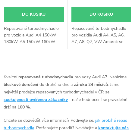
DO KOŠÍKU
DO KOŠÍKU
Repasované turbodmychadlo
Repasované turbodmychadlo
pro vozidla Audi A4 150kW
pro vozidla Audi A4, A5, A6,
180kW, A5 150kW 160kW
A7, A8, Q7, VW Amarok se
180kW, A6 150kW 180kW, A7
140kW, 150kW, 155kW,
150kW 180kW, A8 150kW
160kW, 165kW, 183kW,
155kW 190kW 193kW, Q5
190kW, 200kW, 275kW
O
180kW 184kW 190kW, Q7
150kW 176kW 180kW,
v
Kvalitní
repasovaná turbodmychadla
pro vozy Audi A7. Nabízíme
Porsche Cayenne 155kW
bleskové doručení
do druhého dne a
záruku 24 měsíců
. Jsme
l
180kW, Panamera 155kW, VW
největší prodejce repasovaných turbodmychadel v ČR se
Touareg 150kW 180kW
á
spokojeností ověřenou zákazníky
- naše hodnocení se pravidelně
193kW
drží na
100 %
.
d
Chcete se dozvědět více informací? Podívejte se,
jak probíhá repas
a
turbodmychadla
. Potřebujete poradit? Neváhejte a
kontaktujte nás
.