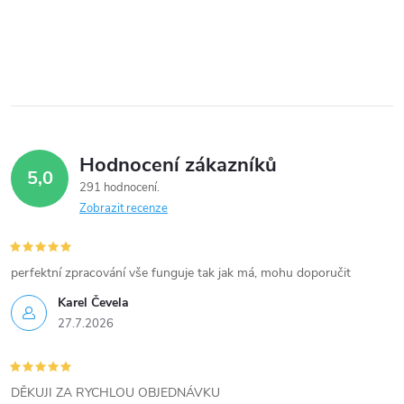
c
í
p
r
v
Hodnocení zákazníků
5,0
k
291 hodnocení
Zobrazit recenze
y
v
perfektní zpracování vše funguje tak jak má, mohu doporučit
ý
Karel Čevela
27.7.2026
p
i
DĚKUJI ZA RYCHLOU OBJEDNÁVKU