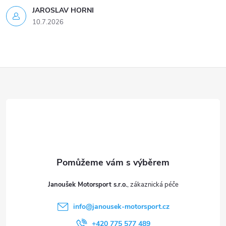
s
JAROSLAV HORNI
u
10.7.2026
Z
á
p
a
t
Janoušek Motorsport s.r.o.
í
info
@
janousek-motorsport.cz
+420 775 577 489