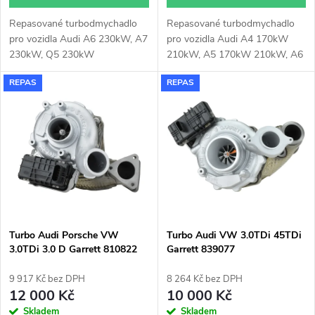
d
u
Repasované turbodmychadlo
Repasované turbodmychadlo
u
pro vozidla Audi A6 230kW, A7
pro vozidla Audi A4 170kW
k
230kW, Q5 230kW
210kW, A5 170kW 210kW, A6
k
155kW 170kW 210kW, A7
REPAS
REPAS
155kW 170kW 210kW, A8
t
210kW, Q5 170kW 210kW, Q7
t
170kW, 210kW, Q8 170kW
ů
210kW
ů
Turbo Audi Porsche VW
Turbo Audi VW 3.0TDi 45TDi
3.0TDi 3.0 D Garrett 810822
Garrett 839077
9 917 Kč bez DPH
8 264 Kč bez DPH
12 000 Kč
10 000 Kč
Skladem
Skladem