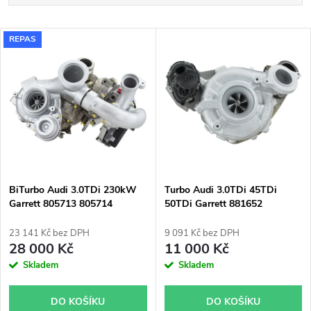
a
Nejlevnější
V
REPAS
Nejdražší
z
ý
Nejprodávanější
e
p
Abecedně
n
i
í
s
p
BiTurbo Audi 3.0TDi 230kW
Turbo Audi 3.0TDi 45TDi
Garrett 805713 805714
50TDi Garrett 881652
p
r
23 141 Kč bez DPH
9 091 Kč bez DPH
r
28 000 Kč
11 000 Kč
o
Skladem
Skladem
o
d
DO KOŠÍKU
DO KOŠÍKU