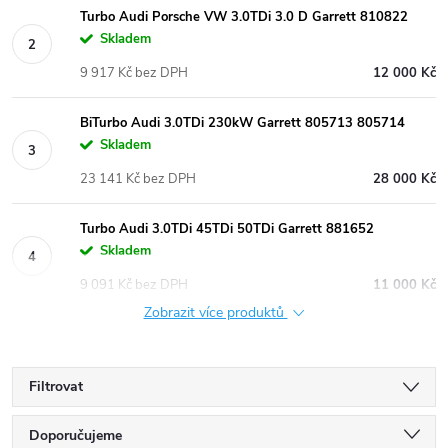
Turbo Audi Porsche VW 3.0TDi 3.0 D Garrett 810822
Skladem
9 917 Kč bez DPH
12 000 Kč
BiTurbo Audi 3.0TDi 230kW Garrett 805713 805714
Skladem
23 141 Kč bez DPH
28 000 Kč
Turbo Audi 3.0TDi 45TDi 50TDi Garrett 881652
Skladem
9 091 Kč bez DPH
11 000 Kč
Zobrazit více produktů
Filtrovat
Ř
Doporučujeme