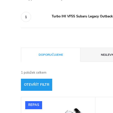
Turbo IHI VF55 Subaru Legacy Outbac
Ř
DOPORUČUJEME
NEJLEVN
a
1
položek celkem
z
OTEVŘÍT FILTR
e
V
n
REPAS