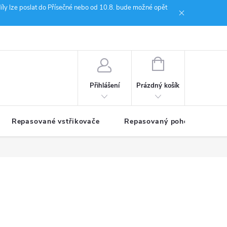
íly lze poslat do Přísečné nebo od 10.8. bude možné opět
ion Janoušek Motorsport Český Krumlov
NÁKUPNÍ
KOŠÍK
Prázdný košík
Přihlášení
Repasované vstřikovače
Repasovaný pohon TDM