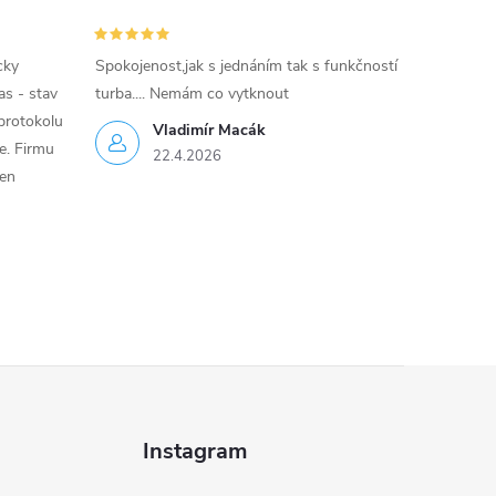
cky
Spokojenost,jak s jednáním tak s funkčností
as - stav
turba.... Nemám co vytknout
protokolu
Vladimír Macák
ce. Firmu
22.4.2026
jen
Instagram