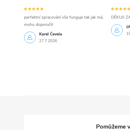
v
k
perfektní zpracování vše funguje tak jak má,
DĚKUJI 
y
mohu doporučit
J
1
Karel Čevela
v
27.7.2026
ý
p
i
s
u
Z
á