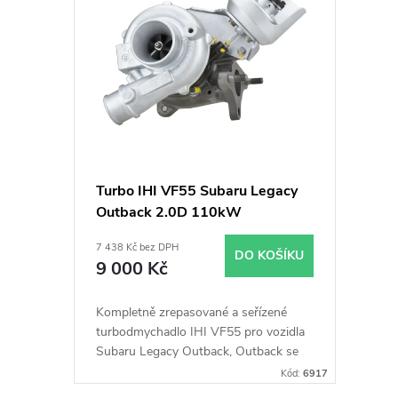
ý
í
p
p
i
r
s
o
p
d
Turbo IHI VF55 Subaru Legacy
Outback 2.0D 110kW
r
u
7 438 Kč bez DPH
DO KOŠÍKU
o
k
9 000 Kč
d
t
Kompletně zrepasované a seřízené
turbodmychadlo IHI VF55 pro vozidla
u
Subaru Legacy Outback, Outback se
ů
110kW
Kód:
6917