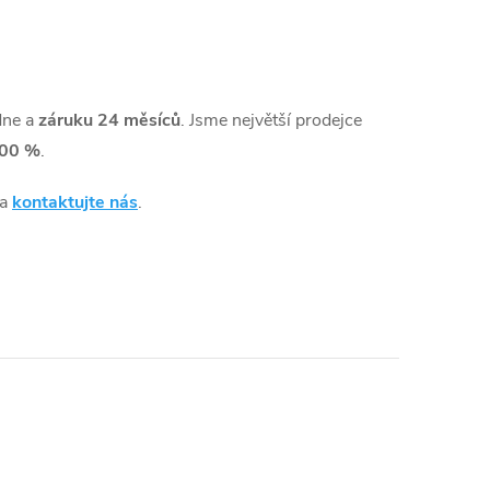
dne a
záruku 24 měsíců
. Jsme největší prodejce
00 %
.
 a
kontaktujte nás
.