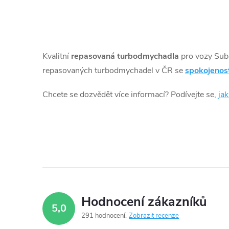
k
t
O
v
ů
Kvalitní
repasovaná turbodmychadla
pro vozy Sub
l
repasovaných turbodmychadel v ČR se
spokojenos
á
Chcete se dozvědět více informací? Podívejte se,
ja
d
a
c
í
p
Hodnocení zákazníků
5,0
r
291 hodnocení
Zobrazit recenze