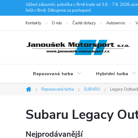
Přejít
Vážení zákazníci, pobočka v Brně bude od 3.8. - 7.8. 2026 uza
řešit v Brně. Děkujeme za pochopení.
na
obsah
Kontakty
O nás
Časté dotazy
Autoservis
V
Repasovaná turba
Hybridní turba
Repasovaná turba
SUBARU
Legacy Outbac
Domů
Subaru Legacy Ou
Nejprodávanější