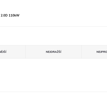
k 2.0D 110kW
ĚJŠÍ
NEJDRAŽŠÍ
NEJPR