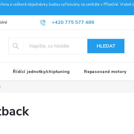
vřena a veškeré objednávky budou vyřizovány na centrále v Přísečné. Vratné d
+420 775 577 489
olné pozice
Obchodní podmínky
Reklamace
GDPR
Penz
info@janousek-motorsport.cz
HLEDAT
Řídící jednotky/chiptuning
Repasované motory
k
tback