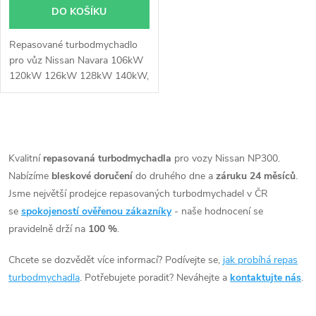
o
DO KOŠÍKU
d
d
Repasované turbodmychadlo
u
pro vůz Nissan Navara 106kW
u
120kW 126kW 128kW 140kW,
k
NP300 98kW 106kW,
k
Pathfinder 120kW 126kW
128kW
t
O
t
v
Kvalitní
repasovaná turbodmychadla
pro vozy Nissan NP300.
ů
Nabízíme
bleskové doručení
do druhého dne a
záruku 24 měsíců
.
ů
l
Jsme největší prodejce repasovaných turbodmychadel v ČR
á
se
spokojeností ověřenou zákazníky
- naše hodnocení se
pravidelně drží na
100 %
.
d
Chcete se dozvědět více informací? Podívejte se,
jak probíhá repas
a
turbodmychadla
. Potřebujete poradit? Neváhejte a
kontaktujte nás
.
c