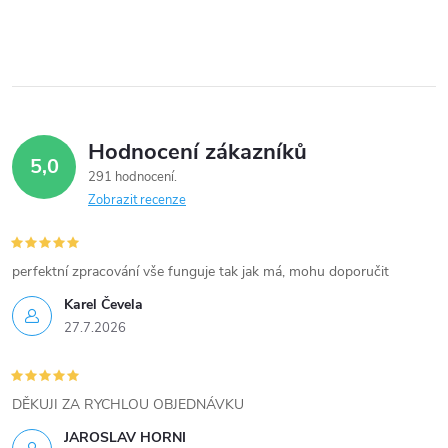
í
p
r
v
Hodnocení zákazníků
5,0
k
291 hodnocení
Zobrazit recenze
y
v
perfektní zpracování vše funguje tak jak má, mohu doporučit
ý
Karel Čevela
27.7.2026
p
i
DĚKUJI ZA RYCHLOU OBJEDNÁVKU
s
JAROSLAV HORNI