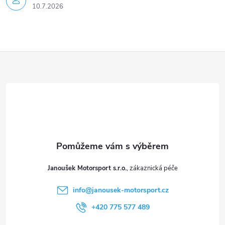
u
10.7.2026
Z
á
p
a
t
Janoušek Motorsport s.r.o.
í
info
@
janousek-motorsport.cz
+420 775 577 489