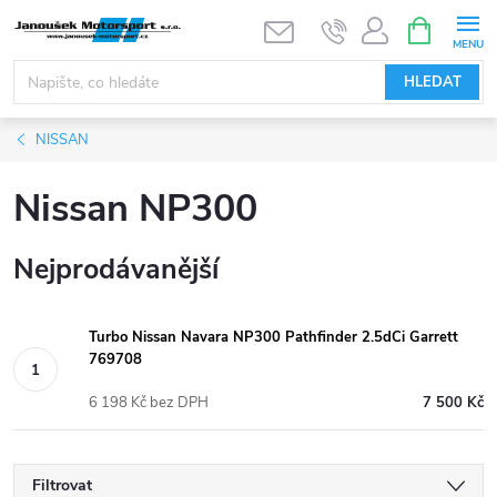
Přejít
NÁKUPNÍ
KOŠÍK
na
obsah
HLEDAT
NISSAN
Nissan NP300
Nejprodávanější
Turbo Nissan Navara NP300 Pathfinder 2.5dCi Garrett
769708
6 198 Kč bez DPH
7 500 Kč
Filtrovat