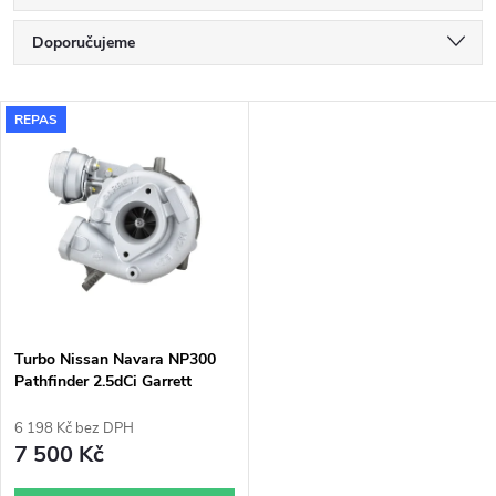
Ř
Doporučujeme
a
Nejlevnější
V
REPAS
Nejdražší
z
ý
Nejprodávanější
e
p
Abecedně
n
i
í
s
p
Turbo Nissan Navara NP300
Pathfinder 2.5dCi Garrett
p
769708
r
6 198 Kč bez DPH
r
7 500 Kč
o