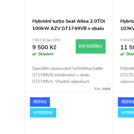
Hybridní turbo Seat Altea 2.0TDi
Hybrid
100kW AZV GT1749VB v obalu
103kW
GT1749VA
velký
7 851 Kč bez DPH
9 504 K
9 500 Kč
DO KOŠÍKU
11 5
Skladem
Skl
Speciální repasované turbodmychadlo
Hybrid
GT1749VB instalované v obalu
GT1752
GT1749VA. Vhodné zejména k
výkonn
výkonnostním úpravám jako např.
chiptun
Kód:
3968
chiptuning. Pro vůz Seat Altea 2.0TDi
103kW
100kW AZV.
REPAS
REPA
HYBRIDNÍ
HYBRI