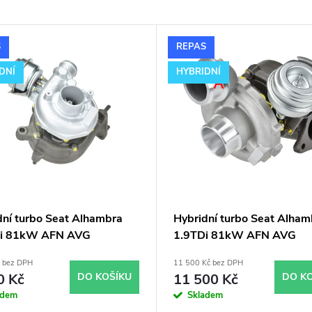
S
REPAS
DNÍ
HYBRIDNÍ
dní turbo Seat Alhambra
Hybridní turbo Seat Alham
Di 81kW AFN AVG
1.9TDi 81kW AFN AVG
9VB v obalu GT1749V
GT1752V s velkým sáním
č bez DPH
11 500 Kč bez DPH
0 Kč
DO KOŠÍKU
11 500 Kč
DO K
adem
Skladem