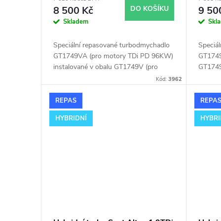
8 500 Kč
DO KOŠÍKU
9 50
Skladem
Skl
Speciální repasované turbodmychadlo
Speciá
GT1749VA (pro motory TDi PD 96KW)
GT1749
instalované v obalu GT1749V (pro
GT1749
motory TDi 66-85KW). Vhodné
Vhodné
Kód:
3962
zejména k výkonnostním úpravám jako
úpravám
např. chiptuning. Pro vůz Seat
Seat A
REPAS
REPA
Alhambra 1.9TDi 85kW AUY.
HYBRIDNÍ
HYBRI