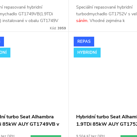
ní repasované hybridní
Speciální repasované hybridní
mychadlo GT1749VB(1.9TDi
turbodmychadlo GT1752V s ve
 instalované v obalu GT1749V
sáním.
Vhodné zejména k
otory TDi 66-85KW). Vhodné
výkonnostním úpravám jako nap
Kód:
3959
a k výkonnostním úpravám jako
chiptuning. Pro vůz Seat Alham
hiptuning. Pro vůz Seat
1.9TDi 81kW AFN AVG.
S
REPAS
ra 1.9TDi 81kW AFN AVG.
DNÍ
HYBRIDNÍ
dní turbo Seat Alhambra
Hybridní turbo Seat Alham
Di 85kW AUY GT1749VB v
1.9TDi 85kW AUY GT175
 GT1749V
velkým sáním
č bez DPH
9 504 Kč bez DPH