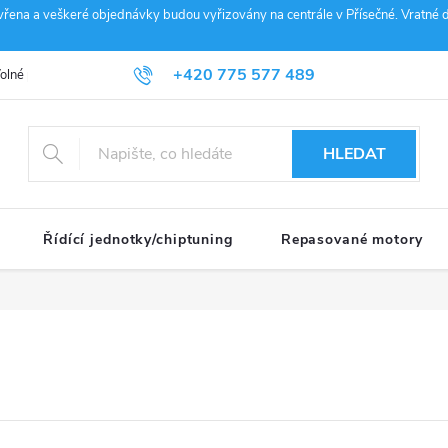
vřena a veškeré objednávky budou vyřizovány na centrále v Přísečné. Vratné d
+420 775 577 489
olné pozice
Obchodní podmínky
Reklamace
GDPR
Penz
info@janousek-motorsport.cz
HLEDAT
Řídící jednotky/chiptuning
Repasované motory