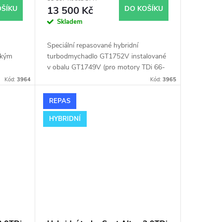
OŠÍKU
13 500 Kč
DO KOŠÍKU
Skladem
Speciální repasované hybridní
lkým
turbodmychadlo GT1752V instalované
v obalu GT1749V (pro motory TDi 66-
ř.
85KW). Vhodné zejména k
Kód:
3964
Kód:
3965
bra
výkonnostním úpravám jako např.
chiptuning. Pro vůz Seat Alhambra
REPAS
1.9TDi 85kW AUY.
HYBRIDNÍ