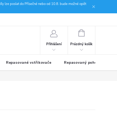
íly lze poslat do Přísečné nebo od 10.8. bude možné opět
ion Janoušek Motorsport Český Krumlov
NÁKUPNÍ
KOŠÍK
Prázdný košík
Přihlášení
Repasované vstřikovače
Repasovaný pohon TDM