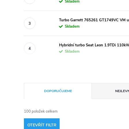
Skladem
Turbo Garrett 765261 GT1749VC VM up
Skladem
Hybridní turbo Seat Leon 1.9TDi 11
Skladem
Ř
DOPORUČUJEME
NEJLEVN
a
100
položek celkem
z
OTEVŘÍT FILTR