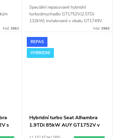
Speciální repasované hybridní
lkým
turbodmychadlo GT1752V(2.5TDi
132kW) instalované v obalu GT1749V
ř.
(pro motory TDi 66-85KW). Vhodné
Kód:
3961
Kód:
3960
bra
zejména k výkonnostním úpravám jako
např. chiptuning. Pro vůz Seat
REPAS
Alhambra 1.9TDi 81kW AFN AVG.
HYBRIDNÍ
bra
Hybridní turbo Seat Alhambra
2V s
1.9TDi 85kW AUY GT1752V v
obalu GT1749V
11 157 Kč bez DPH