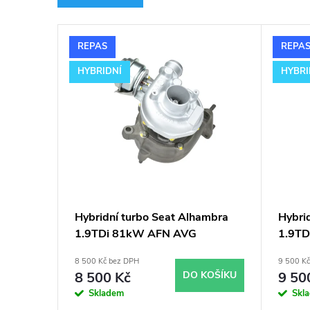
e
V
n
REPAS
REPA
ý
í
HYBRIDNÍ
HYBRI
p
p
i
r
s
o
p
d
Hybridní turbo Seat Alhambra
Hybri
1.9TDi 81kW AFN AVG
1.9T
r
u
GT1749VA v obalu GT1749V
GT174
8 500 Kč bez DPH
9 500 K
o
k
8 500 Kč
DO KOŠÍKU
9 50
Skladem
Skl