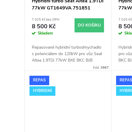
Hybridní turbo Seat Altea 1.9TDi
Hybrid
77kW GT1649VA 751851
77kW 
KKK 
7 025 Kč bez DPH
7 025 K
5439
8 500 Kč
DO KOŠÍKU
8 50
Skladem
Skl
Repasované hybridní turbodmychadlo
Hybrid
s potenciálem do 120kW pro vůz Seat
pro vů
Altea 1.9TDi 77kW BXE BKC BJB
BKC BJ
Garrett 751851 GT1649VA.
Fabie 
Kód:
3967
REPAS
REPA
HYBRIDNÍ
HYBRI