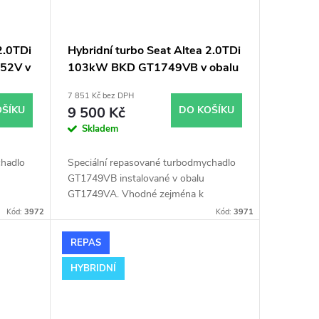
2.0TDi
Hybridní turbo Seat Altea 2.0TDi
52V v
103kW BKD GT1749VB v obalu
GT1749VA
7 851 Kč bez DPH
OŠÍKU
9 500 Kč
DO KOŠÍKU
Skladem
chadlo
Speciální repasované turbodmychadlo
GT1749VB instalované v obalu
GT1749VA. Vhodné zejména k
ř.
výkonnostním úpravám jako např.
Kód:
3972
Kód:
3971
2.0TDi
chiptuning. Pro vůz Seat Altea 2.0TDi
103kW BKD.
REPAS
HYBRIDNÍ