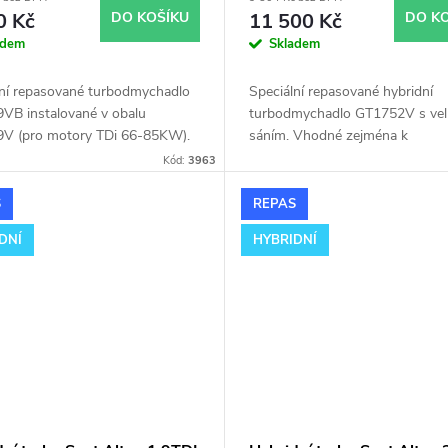
0 Kč
DO KOŠÍKU
11 500 Kč
DO K
adem
Skladem
lní repasované turbodmychadlo
Speciální repasované hybridní
VB instalované v obalu
turbodmychadlo GT1752V s ve
V (pro motory TDi 66-85KW).
sáním. Vhodné zejména k
 zejména k výkonnostním
výkonnostním úpravám jako nap
Kód:
3963
 jako např. chiptuning. Pro vůz
chiptuning. Pro vůz Seat Alham
lhambra 1.9TDi 85kW AUY.
1.9TDi 85kW AUY.
S
REPAS
DNÍ
HYBRIDNÍ