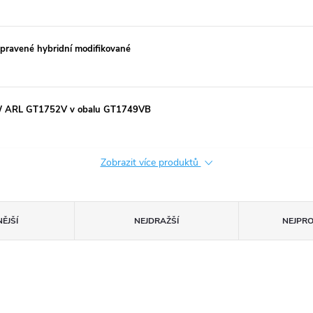
ravené hybridní modifikované
0kW ARL GT1752V v obalu GT1749VB
Zobrazit více produktů
ĚJŠÍ
NEJDRAŽŠÍ
NEJPR