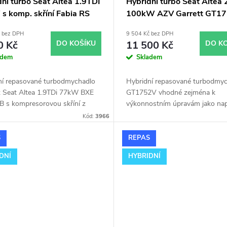
ní turbo Seat Altea 1.9TDI
Hybridní turbo Seat Altea 
s komp. skříní Fabia RS
100kW AZV Garrett GT17
54399700022
velkým sáním
č bez DPH
9 504 Kč bez DPH
9700011
0 Kč
DO KOŠÍKU
11 500 Kč
DO K
adem
Skladem
ní repasované turbodmychadlo
Hybridní repasované turbodmy
z Seat Altea 1.9TDi 77kW BXE
GT1752V vhodné zejména k
B s kompresorovou skříní z
výkonnostním úpravám jako nap
RS KKK 54399700022.
chiptuning. Pro vůz Seat Altea 
Kód:
3966
100kW AZV.
S
REPAS
DNÍ
HYBRIDNÍ