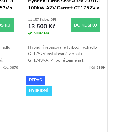
2.0TDi
Hybridní turbo Seat Altea 2.0TDi
52V s
100kW AZV Garrett GT1752V v
obalu GT1749VA
11 157 Kč bez DPH
OŠÍKU
13 500 Kč
DO KOŠÍKU
Skladem
chadlo
Hybridní repasované turbodmychadlo
GT1752V instalované v obalu
ř.
GT1749VA. Vhodné zejména k
2.0TDi
výkonnostním úpravám jako např.
Kód:
3970
Kód:
3969
chiptuning. Pro vůz Seat Altea 2.0TDi
100kW AZV.
REPAS
HYBRIDNÍ