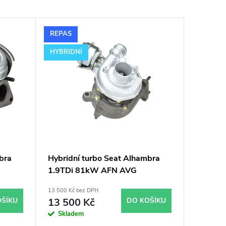
REPAS
HYBRIDNÍ
bra
Hybridní turbo Seat Alhambra
1.9TDi 81kW AFN AVG
GT1752V v orig. obalu
13 500 Kč bez DPH
OŠÍKU
13 500 Kč
DO KOŠÍKU
Skladem