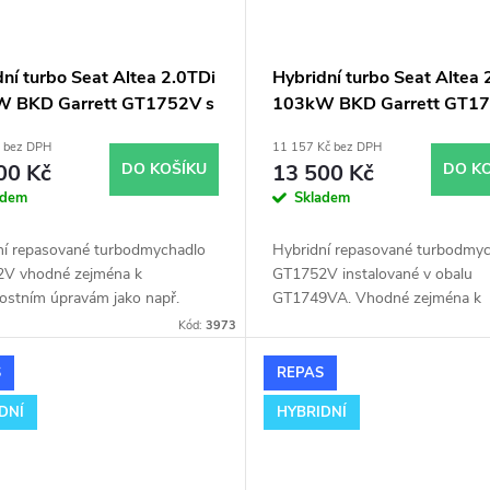
ní turbo Seat Altea 2.0TDi
Hybridní turbo Seat Altea 
 BKD Garrett GT1752V s
103kW BKD Garrett GT17
m sáním
obalu GT1749VA
č bez DPH
11 157 Kč bez DPH
00 Kč
DO KOŠÍKU
13 500 Kč
DO K
adem
Skladem
ní repasované turbodmychadlo
Hybridní repasované turbodmy
V vhodné zejména k
GT1752V instalované v obalu
ostním úpravám jako např.
GT1749VA. Vhodné zejména k
ing. Pro vůz Seat Altea 2.0TDi
výkonnostním úpravám jako nap
Kód:
3973
 BKD.
chiptuning. Pro vůz Seat Altea 
103kW BKD.
S
REPAS
DNÍ
HYBRIDNÍ