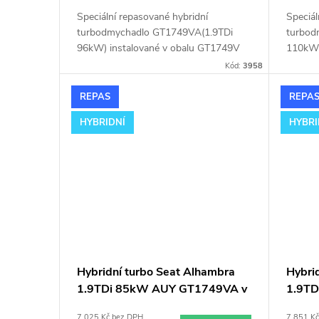
d
t
Speciální repasované hybridní
Speciál
u
turbodmychadlo GT1749VA(1.9TDi
turbod
ů
96kW) instalované v obalu GT1749V
110kW)
(pro motory TDi 66-85KW). Vhodné
(pro m
k
Kód:
3958
zejména k výkonnostním úpravám jako
zejmén
např. chiptuning. Pro vůz Seat
např. c
REPAS
REPA
t
Alhambra 1.9TDi 81kW AFN AVG.
Alhamb
HYBRIDNÍ
HYBRI
ů
Hybridní turbo Seat Alhambra
Hybri
1.9TDi 85kW AUY GT1749VA v
1.9T
obalu GT1749V
obalu
7 025 Kč bez DPH
7 851 K