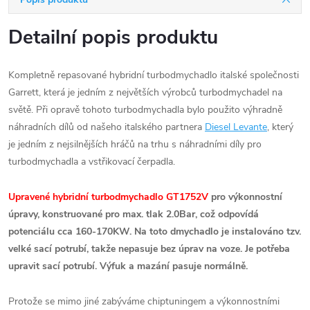
Detailní popis produktu
Kompletně repasované hybridní turbodmychadlo italské společnosti
Garrett, která je jedním z největších výrobců turbodmychadel na
světě. Při opravě tohoto turbodmychadla bylo použito výhradně
náhradních dílů od našeho italského partnera
Diesel Levante
, který
je jedním z nejsilnějších hráčů na trhu s náhradními díly pro
turbodmychadla a vstřikovací čerpadla.
Upravené hybridní turbodmychadlo GT1752V
pro výkonnostní
úpravy, konstruované pro max. tlak 2.0Bar, což odpovídá
potenciálu cca 160-170KW. Na toto dmychadlo je instalováno tzv.
velké sací potrubí, takže nepasuje bez úprav na voze. Je potřeba
upravit sací potrubí. Výfuk a mazání pasuje normálně.
Protože se mimo jiné zabýváme chiptuningem a výkonnostními