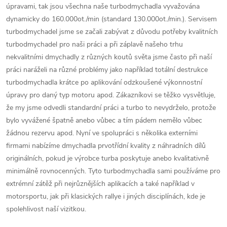
úpravami, tak jsou všechna naše turbodmychadla vyvažována
dynamicky do 160.000ot./min (standard 130.000ot./min.). Servisem
turbodmychadel jsme se začali zabývat z důvodu potřeby kvalitních
turbodmychadel pro naši práci a při záplavě našeho trhu
nekvalitními dmychadly z různých koutů světa jsme často při naší
práci naráželi na různé problémy jako například totální destrukce
turbodmychadla krátce po aplikování odzkoušené výkonnostní
úpravy pro daný typ motoru apod. Zákazníkovi se těžko vysvětluje,
že my jsme odvedli standardní práci a turbo to nevydrželo, protože
bylo vyvážené špatně anebo vůbec a tím pádem nemělo vůbec
žádnou rezervu apod. Nyní ve spolupráci s několika externími
firmami nabízíme dmychadla prvotřídní kvality z náhradních dílů
originálních, pokud je výrobce turba poskytuje anebo kvalitativně
minimálně rovnocenných. Tyto turbodmychadla sami používáme pro
extrémní zátěž při nejrůznějších aplikacích a také například v
motorsportu, jak při klasických rallye i jiných disciplínách, kde je
spolehlivost naší vizitkou.