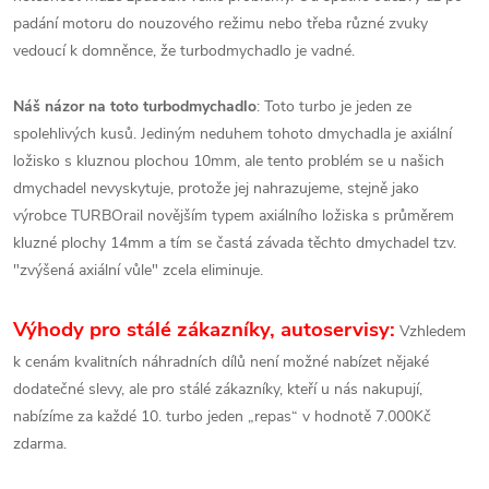
padání motoru do nouzového režimu nebo třeba různé zvuky
vedoucí k domněnce, že turbodmychadlo je vadné.
Náš názor na toto turbodmychadlo
: Toto turbo je jeden ze
spolehlivých kusů. Jediným neduhem tohoto dmychadla je axiální
ložisko s kluznou plochou 10mm, ale tento problém se u našich
dmychadel nevyskytuje, protože jej nahrazujeme, stejně jako
výrobce TURBOrail novějším typem axiálního ložiska s průměrem
kluzné plochy 14mm a tím se častá závada těchto dmychadel tzv.
"zvýšená axiální vůle" zcela eliminuje.
Výhody pro stálé zákazníky, autoservisy:
Vzhledem
k cenám kvalitních náhradních dílů není možné nabízet nějaké
dodatečné slevy, ale pro stálé zákazníky, kteří u nás nakupují,
nabízíme za každé 10. turbo jeden „repas“ v hodnotě 7.000Kč
zdarma.