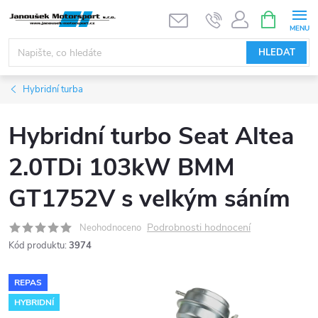
Přejít
NÁKUPNÍ
KOŠÍK
na
obsah
HLEDAT
Hybridní turba
Hybridní turbo Seat Altea
2.0TDi 103kW BMM
GT1752V s velkým sáním
Podrobnosti hodnocení
Neohodnoceno
Kód produktu:
3974
REPAS
HYBRIDNÍ