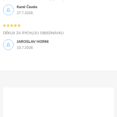
Karel Čevela
27.7.2026
DĚKUJI ZA RYCHLOU OBJEDNÁVKU
JAROSLAV HORNI
10.7.2026
Z
á
p
a