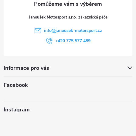
t
Janoušek Motorsport s.r.o.
í
info
@
janousek-motorsport.cz
+420 775 577 489
Informace pro vás
Facebook
Instagram