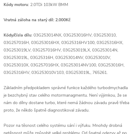
Kódy motoru
: 2.0TDi 103kW BMM
Vratná záloha na starý díl: 2.000Kč
Kódy/čísla dílu
: 03G253014NX, 03G253016HV, 03G253010,
03G257016H, 03G253016HX, 03G25316HV100, 03G25316HX,
03G253019LV, 03G257016HV, 03G253019LX, 03G253014N,
03G253019L, 03G25316H, 03G253014NV, 03G253010V,
03G253010X, 03G257016HX, 03G253014NV100, 03G253016H,
03G25316HV, 03G253010V103, 03G253019L, 765261.
Základním předpokladem správné funkce každého turbodmychadla
je bezchybný stav celého motormanagmentu. Není výjimkou, že se
nám do dílny dostane turbo, které nemá žádnou závadu pravě třeba
proto, že někdo špatně diagnostikoval závadu.
Pozor na těsnost celého systému sání i výfuku. Mnohdy drobná
netěsnost může způsobit velké problémy. Od špatné odezvy až po