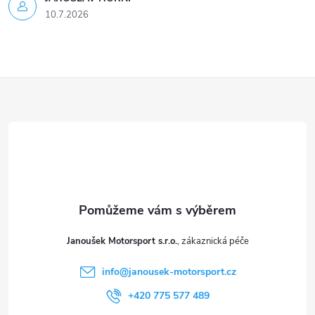
k
10.7.2026
y
v
ý
Z
p
á
i
p
s
a
u
t
Janoušek Motorsport s.r.o.
í
info
@
janousek-motorsport.cz
+420 775 577 489