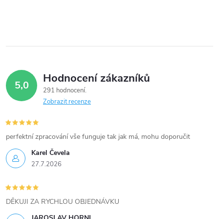
O
v
l
á
Hodnocení zákazníků
d
5,0
291 hodnocení
a
Zobrazit recenze
c
í
perfektní zpracování vše funguje tak jak má, mohu doporučit
Karel Čevela
p
27.7.2026
r
v
DĚKUJI ZA RYCHLOU OBJEDNÁVKU
JAROSLAV HORNI