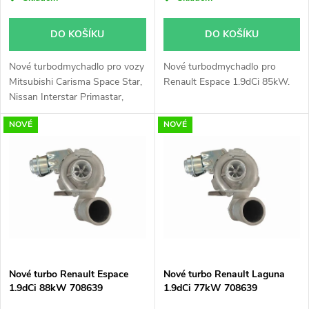
o
o
d
DO KOŠÍKU
DO KOŠÍKU
d
u
Nové turbodmychadlo pro vozy
Nové turbodmychadlo pro
u
Mitsubishi Carisma Space Star,
Renault Espace 1.9dCi 85kW.
k
Nissan Interstar Primastar,
k
Opel Movano Vivaro, Renault
NOVÉ
NOVÉ
Laguna Master Megane Scenic
t
Trafic, Volvo V40 S40
t
ů
60kW, 68kW, 70kW, 72kW,
ů
74kW, 75kW, 77kW, 79kW,
85kW
Nové turbo Renault Espace
Nové turbo Renault Laguna
1.9dCi 88kW 708639
1.9dCi 77kW 708639