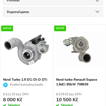
Filtrovat
Ř
Doporučujeme
a
Nejlevnější
V
NOVÉ
NOVÉ
Nejdražší
z
ý
Nejprodávanější
e
p
Abecedně
n
i
í
s
p
Nové Turbo 1.9 DCi DI-D DTi
Nové turbo Renault Espace
DI Laguna Megane Nissan
1.9dCi 85kW 708639
Kvalitní turbodmychadlo
p
Mitsubishi Garrett 703245
r
751768 717345 738123
6 612 Kč bez DPH
8 678 Kč bez DPH
r
8 000 Kč
10 500 Kč
Skladem
Skladem