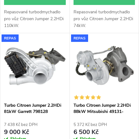
d
u
Repasované turbodmychadlo
Repasované turbodmychadlo
u
pro vůz Citroen Jumper 2.2HDi
pro vůz Citroen Jumper 2.2HDi
k
110kW.
74kW.
k
REPAS
REPAS
t
t
ů
ů
Turbo Citroen Jumper 2.2HDi
Turbo Citroen Jumper 2.2HDi
81kW Garrett 798128
88kW Mitsubishi 49131-
05212
7 438 Kč bez DPH
5 372 Kč bez DPH
9 000 Kč
6 500 Kč