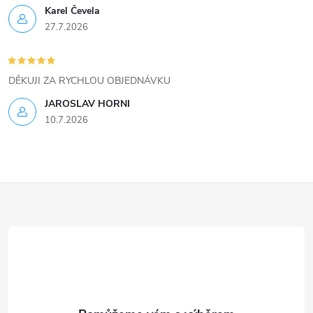
ý
Karel Čevela
27.7.2026
p
i
DĚKUJI ZA RYCHLOU OBJEDNÁVKU
s
JAROSLAV HORNI
u
10.7.2026
Z
á
p
a