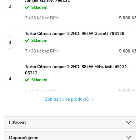
Jumper Garrett 796122
Skladem
7 438 Kč bez DPH
9 000 Kč
Turbo Citroen Jumper 2.2HDi 96kW Garrett 798128
Skladem
7 438 Kč bez DPH
9 000 Kč
Turbo Citroen Jumper 2.2HDi 88kW Mitsubishi 49131-
05212
Skladem
5 372 Kč bez DPH
6 500 Kč
Zobrazit více produktů
Filtrovat
Ř
Doporučujeme