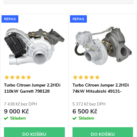
a
Nejlevnější
V
REPAS
REPAS
Nejdražší
z
ý
Nejprodávanější
e
p
Abecedně
n
i
í
s
p
Turbo Citroen Jumper 2.2HDi
Turbo Citroen Jumper 2.2HDi
110kW Garrett 798128
74kW Mitsubishi 49131-
p
05212
r
7 438 Kč bez DPH
5 372 Kč bez DPH
r
9 000 Kč
6 500 Kč
o
Skladem
Skladem
o
d
DO KOŠÍKU
DO KOŠÍKU