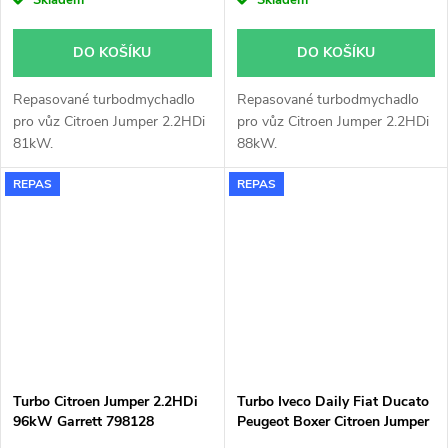
Skladem
Skladem
DO KOŠÍKU
DO KOŠÍKU
Repasované turbodmychadlo
Repasované turbodmychadlo
pro vůz Citroen Jumper 2.2HDi
pro vůz Citroen Jumper 2.2HDi
81kW.
88kW.
REPAS
REPAS
Turbo Citroen Jumper 2.2HDi
Turbo Iveco Daily Fiat Ducato
96kW Garrett 798128
Peugeot Boxer Citroen Jumper
Garrett 796122