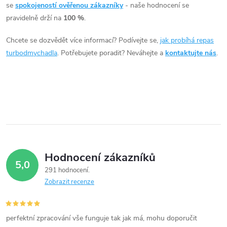
á
se
spokojeností ověřenou zákazníky
- naše hodnocení se
pravidelně drží na
100 %
.
d
Chcete se dozvědět více informací? Podívejte se,
jak probíhá repas
a
turbodmychadla
. Potřebujete poradit? Neváhejte a
kontaktujte nás
.
c
í
p
r
v
Hodnocení zákazníků
5,0
k
291 hodnocení
Zobrazit recenze
y
v
perfektní zpracování vše funguje tak jak má, mohu doporučit