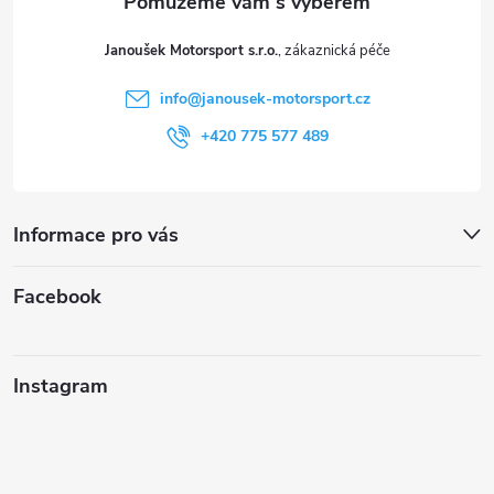
t
Janoušek Motorsport s.r.o.
í
info
@
janousek-motorsport.cz
+420 775 577 489
Informace pro vás
Facebook
Instagram