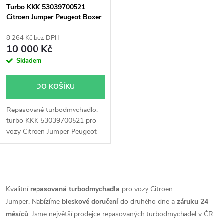
Turbo KKK 53039700521
Citroen Jumper Peugeot Boxer
2.0HDi 2.2HDi
8 264 Kč bez DPH
10 000 Kč
Skladem
DO KOŠÍKU
Repasované turbodmychadlo,
turbo KKK 53039700521 pro
vozy Citroen Jumper Peugeot
Boxer 2.0HDi 2.2HDi 81KW
88KW 96KW 103KW 120KW
121KW
O
v
Kvalitní
repasovaná turbodmychadla
pro vozy Citroen
Jumper. Nabízíme
bleskové doručení
do druhého dne a
záruku 24
l
měsíců
. Jsme největší prodejce repasovaných turbodmychadel v ČR