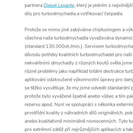
partnera
Diesel Levante
, který je jedním z nejsilněj
díly pro turbodmychadla a vstřikovací čerpadla.
Protože se mimo jiné zabýváme chiptuningem a výk
všechna naše turbodmychadla vyvažována dynamic
(standard 130.000ot./min.). Servisem turbodmychad
důvodu potřeby kvalitních turbodmychadel pro naši 
nekvalitními dmychadly z různých koutů světa jsme č
různé problémy jako například totální destrukce tu
aplikování odzkoušené výkonnostní úpravy pro daný
se těžko vysvětluje, že my jsme odvedli standardní p
protože bylo vyvážené špatně anebo vůbec a tím 
rezervu apod. Nyní ve spolupráci s několika extern
prvotřídní kvality z náhradních dílů originálních, po
anebo kvalitativně minimálně rovnocenných. Tyto 
pro extrémní zátěž při nejrůznějších aplikacích a ta