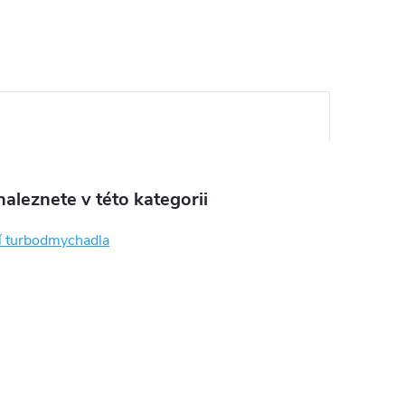
aleznete v této kategorii
í turbodmychadla