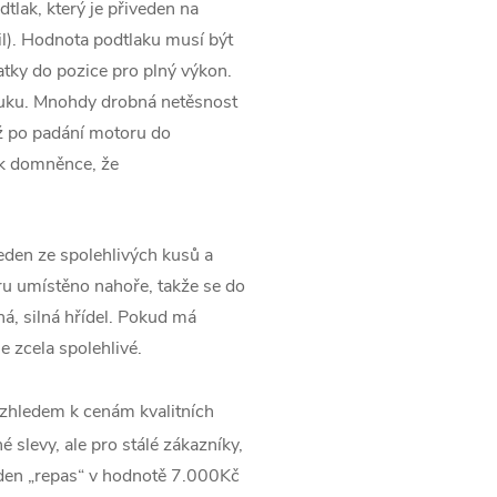
tlak, který je přiveden na
l). Hodnota podtlaku musí být
tky do pozice pro plný výkon.
ýfuku. Mnohdy drobná netěsnost
ž po padání motoru do
 k domněnce, že
jeden ze spolehlivých kusů a
u umístěno nahoře, takže se do
ná, silná hřídel. Pokud má
 zcela spolehlivé.
zhledem k cenám kvalitních
 slevy, ale pro stálé zákazníky,
jeden „repas“ v hodnotě 7.000Kč