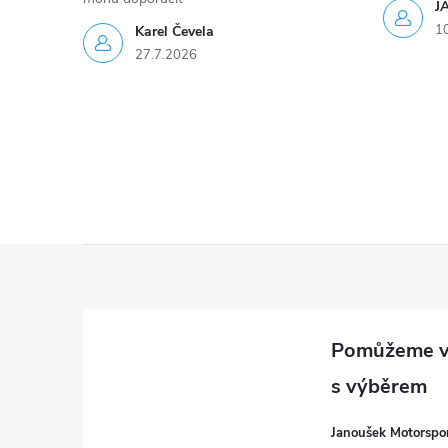
J
1
Karel Čevela
27.7.2026
Z
á
p
a
Janoušek Motorsport