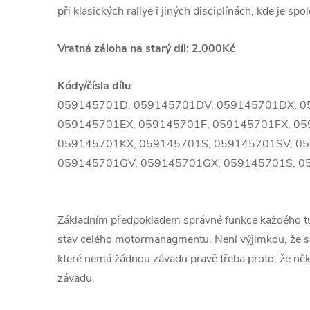
při klasických rallye i jiných disciplínách, kde je spol
Vratná záloha na starý díl: 2.000Kč
Kódy/čísla dílu
:
059145701D, 059145701DV, 059145701DX, 0
059145701EX, 059145701F, 059145701FX, 05
059145701KX, 059145701S, 059145701SV, 0
059145701GV, 059145701GX, 059145701S, 0
Základním předpokladem správné funkce každého 
stav celého motormanagmentu. Není výjimkou, že se
které nemá žádnou závadu pravě třeba proto, že ně
závadu.