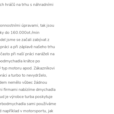
ších hráčů na trhu s náhradními
onnostními úpravami, tak jsou
ky do 160.000ot./min
el jsme se začali zabývat z
práci a při záplavě našeho trhu
asto při naší práci naráželi na
rbodmychadla krátce po
 typ motoru apod. Zákazníkovi
ráci a turbo to nevydrželo,
pádem nemělo vůbec žádnou
ími firmami nabízíme dmychadla
kud je výrobce turba poskytuje
turbodmychadla sami používáme
ké například v motorsportu, jak