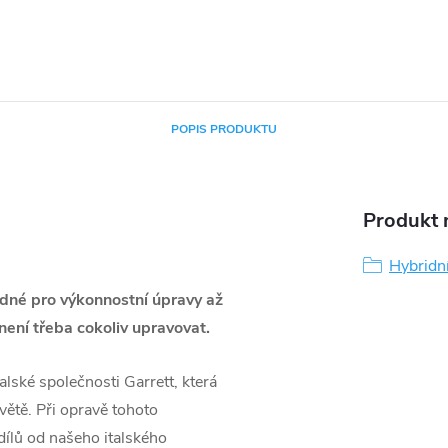
POPIS PRODUKTU
Produkt n
Hybridn
dné pro výkonnostní úpravy až
ení třeba cokoliv upravovat.
lské společnosti Garrett, která
větě. Při opravě tohoto
ílů od našeho italského