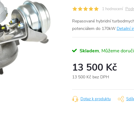
Podr
1 hodnocení
Repasované hybridní turbodmych
potenciálem do 170kW
Detailní 
Skladem
13 500 Kč
13 500 Kč bez DPH
Měrná
cena:
Dotaz k produktu
Sdíl