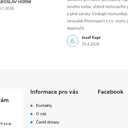
AROSLAV HORNI
nového turba, včetně testovacího 
0.7.2026
a plné záruky. Vinikající komunika
Janoušek Motorsport s.r.o. mohu 
doporučit.
Josef Kapr
25.4.2026
Informace pro vás
Facebook
Kontakty
O nás
Časté dotazy
 s.r.o.