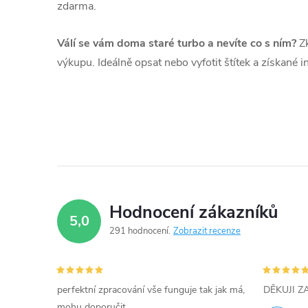
zdarma.
Válí se vám doma staré turbo a nevíte co s ním?
Zk
výkupu. Ideálně opsat nebo vyfotit štítek a získané 
Hodnocení zákazníků
5,0
291 hodnocení
Zobrazit recenze
perfektní zpracování vše funguje tak jak má,
DĚKUJI 
mohu doporučit