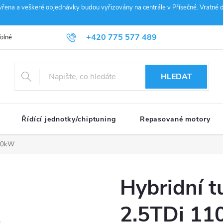
vřena a veškeré objednávky budou vyřizovány na centrále v Přísečné. Vratné d
+420 775 577 489
olné pozice
Obchodní podmínky
Reklamace
GDPR
Penz
info@janousek-motorsport.cz
HLEDAT
Řídící jednotky/chiptuning
Repasované motory
110kW
Hybridní t
2.5TDi 1