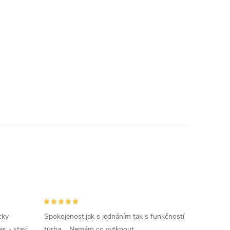
cky
Spokojenost,jak s jednáním tak s funkčností
as - stav
turba.... Nemám co vytknout