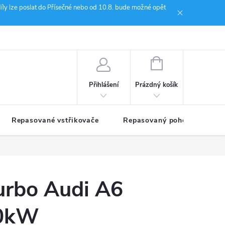
íly lze poslat do Přísečné nebo od 10.8. bude možné opět
ion Janoušek Motorsport Český Krumlov
NÁKUPNÍ
KOŠÍK
Prázdný košík
Přihlášení
Repasované vstřikovače
Repasovaný pohon TDM
urbo Audi A6
10kW