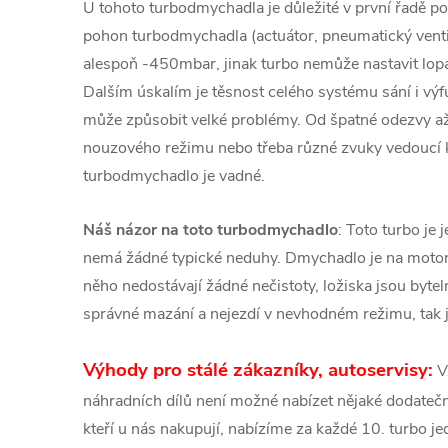
U tohoto turbodmychadla je důležité v první řadě pod
pohon turbodmychadla (actuátor, pneumatický venti
alespoň -450mbar, jinak turbo nemůže nastavit lopa
Dalším úskalím je těsnost celého systému sání i v
může způsobit velké problémy. Od špatné odezvy a
nouzového režimu nebo třeba různé zvuky vedoucí
turbodmychadlo je vadné.
Náš názor na toto turbodmychadlo
: Toto turbo je 
nemá žádné typické neduhy. Dmychadlo je na motor
něho nedostávají žádné nečistoty, ložiska jsou bytel
správné mazání a nejezdí v nevhodném režimu, tak je
Výhody pro stálé zákazníky, autoservisy:
V
náhradních dílů není možné nabízet nějaké dodatečné
kteří u nás nakupují, nabízíme za každé 10. turbo 