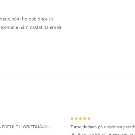
uste nám ho nabídnout k
informace nám zaslat na email.
ZA RYCHLOU OBJEDNÁVKU
Turbo dodáno po objednání prakti
obratem, perfektně provedený rep