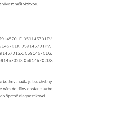
ehlivost naší vizitkou.
59145701E, 059145701EV,
9145701K, 059145701KV,
59145701SX, 059145701G,
59145702D, 059145702DX
turbodmychadla je bezchybný
 nám do dílny dostane turbo,
kdo špatně diagnostikoval