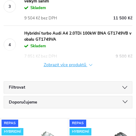
velkým sáním
Skladem
9 504 Kč bez DPH
11 500 Kč
Hybridní turbo Audi A4 2.0TDi 100kW BNA GT1749VB v
obalu GT1749VA
Skladem
7 851 Kč bez DPH
9 500 Kč
Zobrazit více produktů
Filtrovat
Ř
Doporučujeme
a
Nejlevnější
V
REPAS
REPAS
Nejdražší
z
HYBRIDNÍ
HYBRIDNÍ