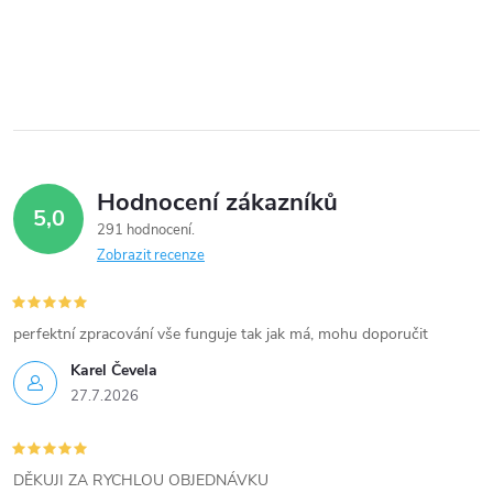
r
v
k
y
Hodnocení zákazníků
v
5,0
291 hodnocení
ý
Zobrazit recenze
p
i
perfektní zpracování vše funguje tak jak má, mohu doporučit
Karel Čevela
s
27.7.2026
u
DĚKUJI ZA RYCHLOU OBJEDNÁVKU