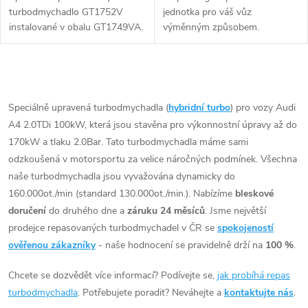
turbodmychadlo GT1752V
jednotka pro váš vůz
instalované v obalu GT1749VA.
výměnným způsobem.
Vhodné zejména k
výkonnostním úpravám jako
např. chiptuning. Pro vůz Audi
O
A4 2.0TDi 100kW BNA.
v
Speciálně upravená turbodmychadla (
hybridní turbo
) pro vozy Audi
A4 2.0TDi 100kW, která jsou stavěna pro výkonnostní úpravy až do
l
170kW a tlaku 2.0Bar. Tato turbodmychadla máme sami
á
odzkoušená v motorsportu za velice náročných podmínek. Všechna
naše turbodmychadla jsou vyvažována dynamicky do
d
160.000ot./min (standard 130.000ot./min.). Nabízíme
bleskové
doručení
do druhého dne a
záruku 24 měsíců
. Jsme největší
a
prodejce repasovaných turbodmychadel v ČR se
spokojeností
c
ověřenou zákazníky
- naše hodnocení se pravidelně drží na
100 %
.
í
Chcete se dozvědět více informací? Podívejte se,
jak probíhá repas
turbodmychadla
. Potřebujete poradit? Neváhejte a
kontaktujte nás
.
p