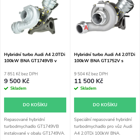
ý
Nejprodávanější
e
p
Abecedně
n
i
í
s
p
Hybridní turbo Audi A4 2.0TDi
Hybridní turbo Audi A4 2.0TDi
100kW BNA GT1749VB v
100kW BNA GT1752V s
p
obalu GT1749VA
velkým sáním
r
7 851 Kč bez DPH
9 504 Kč bez DPH
r
9 500 Kč
11 500 Kč
o
Skladem
Skladem
o
d
DO KOŠÍKU
DO KOŠÍKU
d
u
Repasované hybridní
Speciální repasované hybridní
u
turbodmychadlo GT1749VB
turbodmychadlo pro vůz Audi
k
instalované v obalu GT1749VA.
A4 2.0TDi 100kW BNA.