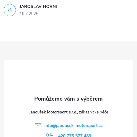
JAROSLAV HORNI
10.7.2026
Z
á
p
a
t
Janoušek Motorsport s.r.o.
í
info
@
janousek-motorsport.cz
+420 775 577 489