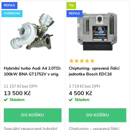
k
Vhodné zejména k
REPAS
Tip
výkonnostním úpravám jako
t
např. chiptuning. Pro vůz Audi
HYBRIDNÍ
REPAS
t
A4 2.0TDi 100kW BNA.
ů
ů
Hybridní turbo Audi A4 2.0TDi
Chiptuning- upravená řídící
100kW BNA GT1752V v orig.
jednotka Bosch EDC16
obalu
11 157 Kč bez DPH
3 719 Kč bez DPH
13 500 Kč
4 500 Kč
Skladem
Skladem
DO KOŠÍKU
DO KOŠÍKU
Speciální repasované hybridní
Chiptuning – upravená řídící