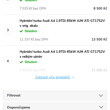
Skladem
7 025 Kč bez DPH
8 500 Kč
Hybridní turbo Audi A4 1.9TDi 85kW AJM ATJ GT1752V
v orig. obalu
Skladem
11 157 Kč bez DPH
13 500 Kč
Hybridní turbo Audi A4 1.9TDi 85kW AJM ATJ GT1752V
s velkým sáním
Skladem
9 504 Kč bez DPH
11 500 Kč
Zobrazit více produktů
Filtrovat
Ř
Doporučujeme