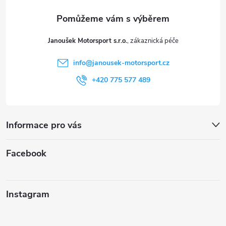
a
t
Janoušek Motorsport s.r.o.
í
info
@
janousek-motorsport.cz
+420 775 577 489
Informace pro vás
Facebook
Instagram