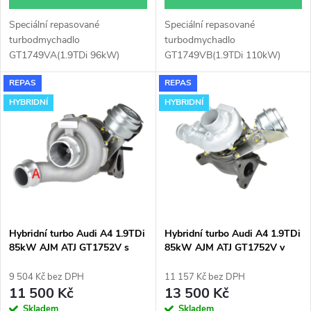
d
u
Speciální repasované
Speciální repasované
u
turbodmychadlo
turbodmychadlo
k
GT1749VA(1.9TDi 96kW)
GT1749VB(1.9TDi 110kW)
k
instalované v obalu GT1749V
instalované v obalu GT1749V
REPAS
REPAS
(pro motory TDi 66-85KW).
(pro motory TDi 66-85KW).
t
Vhodné zejména k
Vhodné zejména k
HYBRIDNÍ
HYBRIDNÍ
t
výkonnostním úpravám jako
výkonnostním úpravám jako
ů
např. chiptuning. Pro vůz Audi
např. chiptuning. Pro vůz Audi
ů
A4 1.9TDi 85kW AJM ATJ.
A4 1.9TDi 85kW AJM ATJ.
Hybridní turbo Audi A4 1.9TDi
Hybridní turbo Audi A4 1.9TDi
85kW AJM ATJ GT1752V s
85kW AJM ATJ GT1752V v
velkým sáním
orig. obalu
9 504 Kč bez DPH
11 157 Kč bez DPH
11 500 Kč
13 500 Kč
Skladem
Skladem