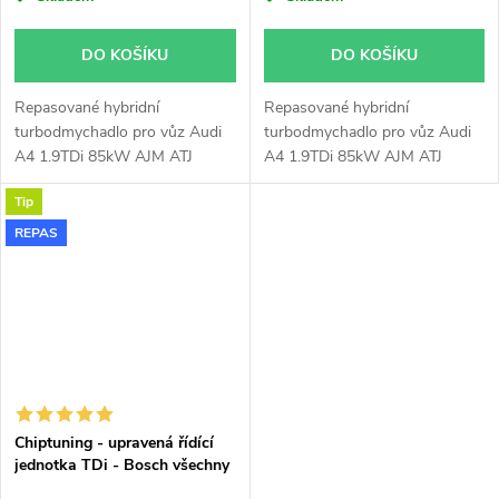
DO KOŠÍKU
DO KOŠÍKU
Repasované hybridní
Repasované hybridní
turbodmychadlo pro vůz Audi
turbodmychadlo pro vůz Audi
A4 1.9TDi 85kW AJM ATJ
A4 1.9TDi 85kW AJM ATJ
GT1752V s velkým sáním.
GT1752V v originálním obalu.
Tip
REPAS
Chiptuning - upravená řídící
jednotka TDi - Bosch všechny
typy skladem