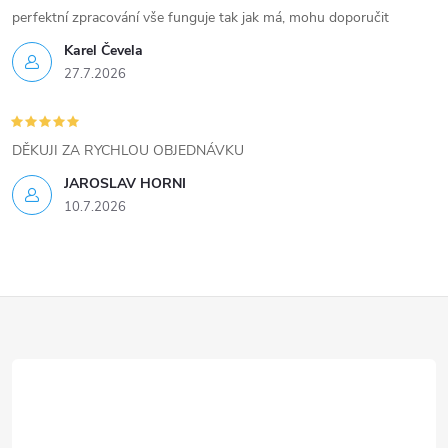
i
perfektní zpracování vše funguje tak jak má, mohu doporučit
Karel Čevela
s
27.7.2026
u
DĚKUJI ZA RYCHLOU OBJEDNÁVKU
JAROSLAV HORNI
10.7.2026
Z
á
p