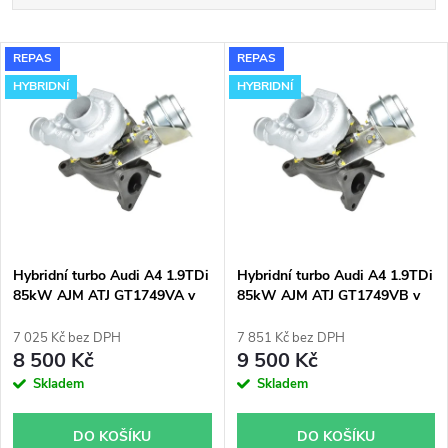
a
Nejlevnější
V
REPAS
REPAS
Nejdražší
z
HYBRIDNÍ
HYBRIDNÍ
ý
Nejprodávanější
e
p
Abecedně
n
i
í
s
p
Hybridní turbo Audi A4 1.9TDi
Hybridní turbo Audi A4 1.9TDi
85kW AJM ATJ GT1749VA v
85kW AJM ATJ GT1749VB v
p
obalu GT1749V
obalu GT1749V
r
7 025 Kč bez DPH
7 851 Kč bez DPH
r
8 500 Kč
9 500 Kč
o
Skladem
Skladem
o
d
DO KOŠÍKU
DO KOŠÍKU