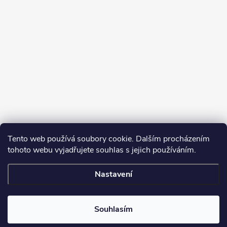
Tento web používá soubory cookie. Dalším procházením
tohoto webu vyjadřujete souhlas s jejich používáním.
Sledovat na Instagramu
Nastavení
Copyright 2026
Turbodmychadla Janoušek Motorsport s.r.o.
. Všechna
práva vyhrazena.
Upravit nastavení cookies
Souhlasím
Vytvořil Shoptet