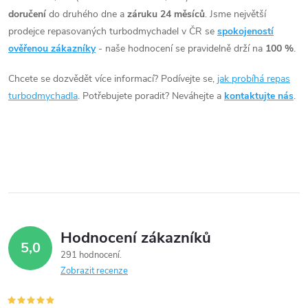
doručení
do druhého dne a
záruku 24 měsíců
. Jsme největší
a
prodejce repasovaných turbodmychadel v ČR se
spokojeností
c
ověřenou zákazníky
- naše hodnocení se pravidelně drží na
100 %
.
í
Chcete se dozvědět více informací? Podívejte se,
jak probíhá repas
turbodmychadla
. Potřebujete poradit? Neváhejte a
kontaktujte nás
.
p
r
v
k
y
Hodnocení zákazníků
v
5,0
291 hodnocení
ý
Zobrazit recenze
p