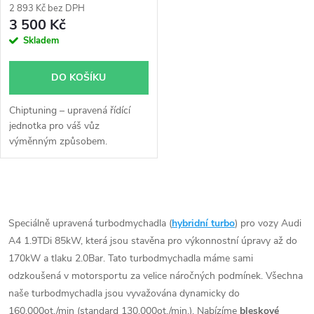
2 893 Kč bez DPH
3 500 Kč
Skladem
DO KOŠÍKU
Chiptuning – upravená řídící
jednotka pro váš vůz
výměnným způsobem.
O
v
Speciálně upravená turbodmychadla (
hybridní turbo
) pro vozy Audi
A4 1.9TDi 85kW, která jsou stavěna pro výkonnostní úpravy až do
l
170kW a tlaku 2.0Bar. Tato turbodmychadla máme sami
á
odzkoušená v motorsportu za velice náročných podmínek. Všechna
naše turbodmychadla jsou vyvažována dynamicky do
d
160.000ot./min (standard 130.000ot./min.). Nabízíme
bleskové