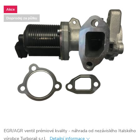
Akce
Doprodej za půlku
EGR/AGR ventil prémiové kvality - náhrada od nezávislého Italského
výrobce Turborail s.r.l.
Detailní informace