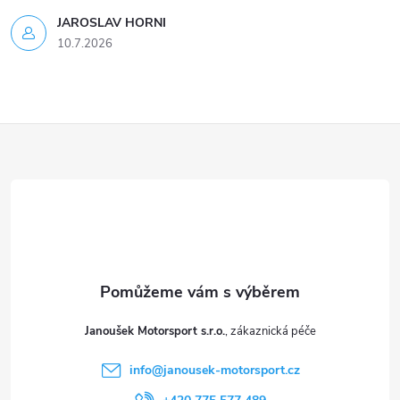
JAROSLAV HORNI
10.7.2026
Z
á
p
a
t
Janoušek Motorsport s.r.o.
í
info
@
janousek-motorsport.cz