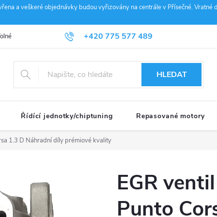
vřena a veškeré objednávky budou vyřizovány na centrále v Přísečné. Vratné d
+420 775 577 489
olné pozice
Obchodní podmínky
Reklamace
GDPR
Penz
info@janousek-motorsport.cz
HLEDAT
Řídící jednotky/chiptuning
Repasované motory
rsa 1.3 D
Náhradní díly prémiové kvality
EGR venti
Punto Cor