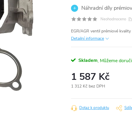
Náhradní díly prémiov
P
Neohodnoceno
EGR/AGR ventil prémiové kvality -
Detailní informace
Skladem
1 587 Kč
1 312 Kč bez DPH
Měrná
cena:
Dotaz k produktu
Sdíl