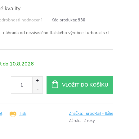
é kvality
odrobnosti hodnocení
Kód produktu:
930
 náhrada od nezávislého Italského výrobce Turborail s.r.l.
10.8.2026
VLOŽIT DO KOŠÍKU
et
Tisk
Značka:
TurboRail - Itálie
Záruka
:
2 roky