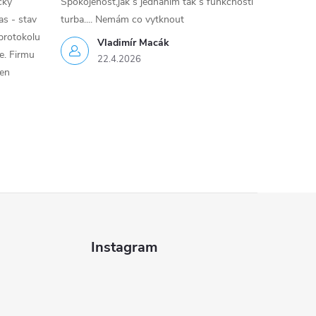
cky
Spokojenost,jak s jednáním tak s funkčností
as - stav
turba.... Nemám co vytknout
protokolu
Vladimír Macák
ce. Firmu
22.4.2026
jen
Instagram