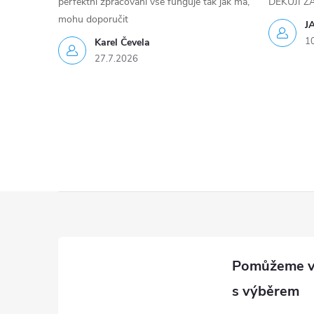
perfektní zpracování vše funguje tak jak má,
DĚKUJI 
mohu doporučit
J
1
Karel Čevela
27.7.2026
Z
á
p
a