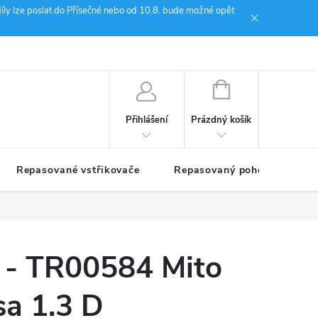
íly lze poslat do Přísečné nebo od 10.8. bude možné opět
ion Janoušek Motorsport Český Krumlov
NÁKUPNÍ
KOŠÍK
Prázdný košík
Přihlášení
Repasované vstřikovače
Repasovaný pohon TDM
l - TR00584 Mito
sa 1.3 D