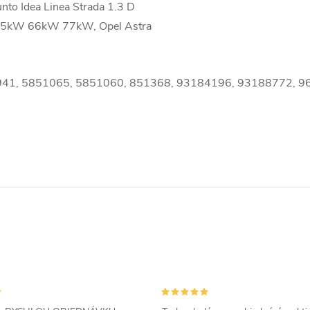
to Idea Linea Strada 1.3 D
 55kW 66kW 77kW, Opel Astra
941, 5851065, 5851060, 851368, 93184196, 93188772, 9