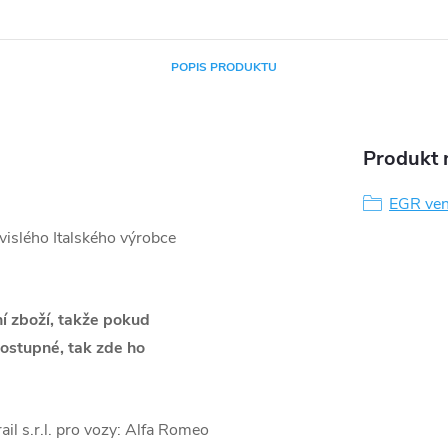
POPIS PRODUKTU
Produkt n
EGR ven
vislého Italského výrobce
ní zboží, takže pokud
 dostupné, tak zde ho
il s.r.l. pro vozy: Alfa Romeo