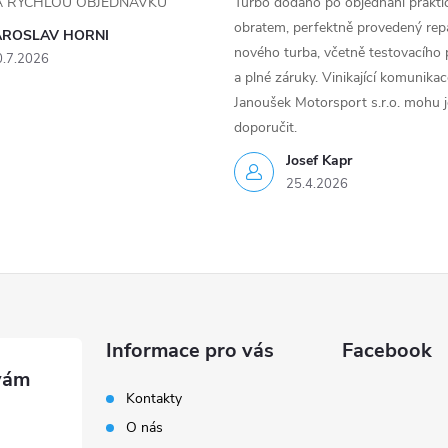
ZA RYCHLOU OBJEDNÁVKU
Turbo dodáno po objednání prakti
obratem, perfektně provedený rep
AROSLAV HORNI
nového turba, včetně testovacího 
0.7.2026
a plné záruky. Vinikající komunika
Janoušek Motorsport s.r.o. mohu 
doporučit.
Josef Kapr
25.4.2026
Informace pro vás
Facebook
Kontakty
O nás