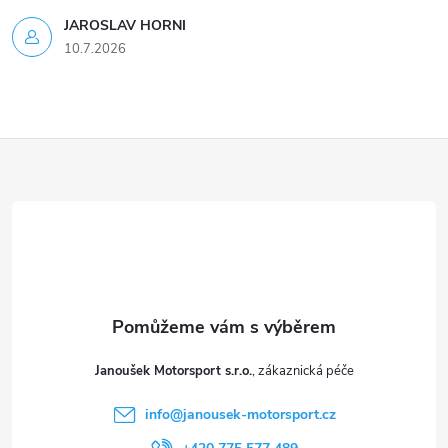
JAROSLAV HORNI
10.7.2026
Z
á
p
a
t
Janoušek Motorsport s.r.o.
í
info
@
janousek-motorsport.cz