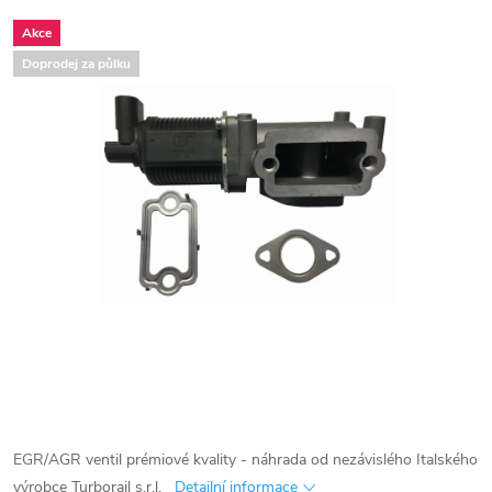
Akce
Doprodej za půlku
EGR/AGR ventil prémiové kvality - náhrada od nezávislého Italského
výrobce Turborail s.r.l.
Detailní informace