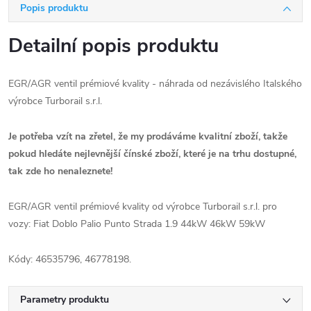
Popis produktu
Detailní popis produktu
EGR/AGR ventil prémiové kvality - náhrada od nezávislého Italského
výrobce Turborail s.r.l.
Je potřeba vzít na zřetel, že my prodáváme kvalitní zboží, takže
pokud hledáte nejlevnější čínské zboží, které je na trhu dostupné,
tak zde ho nenaleznete!
EGR/AGR ventil prémiové kvality od výrobce Turborail s.r.l. pro
vozy: Fiat Doblo Palio Punto Strada 1.9 44kW 46kW 59kW
Kódy: 46535796, 46778198.
Parametry produktu