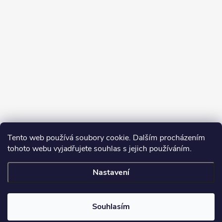
Tento web používá soubory cookie. Dalším procházením
tohoto webu vyjadřujete souhlas s jejich používáním.
Sledovat na Instagramu
Nastavení
Copyright 2026
Turbodmychadla Janoušek Motorsport s.r.o.
. Všechna
práva vyhrazena.
Upravit nastavení cookies
Souhlasím
Vytvořil Shoptet