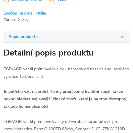
Značka:
TurboRail - Itálie
Záruka
:
2 roky
Popis produktu
Detailní popis produktu
EGR/AGR ventil prémiové kvality - náhrada od nezávislého Italského
výrobce Turborail s.r.l.
Je potřeba vzít na zřetel, že my prodáváme kvalitní zboží, takže
pokud hledáte nejlevnější čínské zboží, které je na trhu dostupné,
tak zde ho nenaleznete!
EGR/AGR ventil prémiové kvality od výrobce Turborail s.r.l. pro
vozy: Mercedes-Benz G 290TD 88kW, Sprinter 210D 75kW 212D