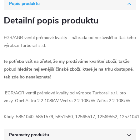
Popis produktu
Detailní popis produktu
EGR/AGR ventil prémiové kvality - náhrada od nezávislého Italského
výrobce Turborail s.r.l.
Je potřeba vzít na zřetel, že my prodáváme kvalitní zboží, takže
pokud hledáte nejlevnější čínské zboží, které je na trhu dostupné,
tak zde ho nenaleznete!
EGR/AGR ventil prémiové kvality od výrobce Turborail s.r.l. pro
vozy: Opel Astra 2.2 108kW Vectra 2.2 108kW Zafira 2.2 108kW.
Kódy: 5851040, 5851579, 5851580, 12565517, 12569552, 12571041
Parametry produktu