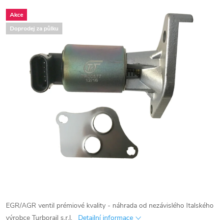
Akce
Doprodej za půlku
EGR/AGR ventil prémiové kvality - náhrada od nezávislého Italského
výrobce Turborail s.r.l.
Detailní informace