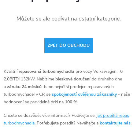
Můžete se ale podívat na ostatní kategorie.
ZPĚT DO OBCHODU
Kvalitní
repasovaná turbodmychadla
pro vozy Volkswagen T6
2.0BiTDi 132kW. Nabízíme
bleskové doručení
do druhého dne
a
záruku 24 měsíců
. Jsme největší prodejce repasovaných
turbodmychadel v ČR se
spokojeností ověřenou zákazníky
- naše
hodnocení se pravidelně drží na
100 %
.
Chcete se dozvědět více informací? Podívejte se,
jak probíhá repas
turbodmychadla
. Potřebujete poradit? Neváhejte a
kontaktujte nás
.