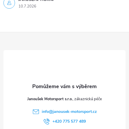
10.7.2026
Z
á
p
a
t
Janoušek Motorsport s.r.o.
í
info
@
janousek-motorsport.cz
+420 775 577 489