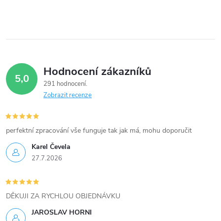
í
p
r
v
Hodnocení zákazníků
5,0
k
291 hodnocení
Zobrazit recenze
y
v
perfektní zpracování vše funguje tak jak má, mohu doporučit
ý
Karel Čevela
27.7.2026
p
i
DĚKUJI ZA RYCHLOU OBJEDNÁVKU
s
JAROSLAV HORNI