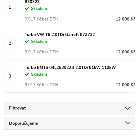
830323
Skladem
9 917 Kč bez DPH
12 000 Kč
Turbo VW T6 2.0TDi Garrett 873732
Skladem
9 917 Kč bez DPH
12 000 Kč
Turbo BMTS 04L253022B 2.0TDi 81kW 110kW
Skladem
9 917 Kč bez DPH
12 000 Kč
Filtrovat
Ř
Doporučujeme
Nejlevnější