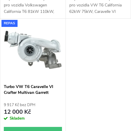
u
u
pro vozidla Volkswagen
pro vozidla VW T6 California
k
California T6 81kW 110kW,
62kW 75kW, Caravelle VI
k
Caravelle T6 81kW 110kW,
62kW 75kW, Transporter T6
REPAS
Transporter T6 81kW 110kW
62kW 66kW 75kW 81kW
t
t
ů
ů
Turbo VW T6 Caravelle VI
Crafter Multivan Garrett
830323
9 917 Kč bez DPH
12 000 Kč
Skladem