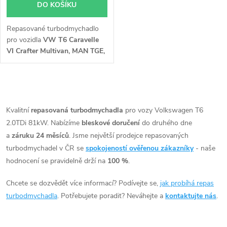
DO KOŠÍKU
Repasované turbodmychadlo
pro vozidla
VW T6 Caravelle
VI Crafter Multivan, MAN TGE,
75kW, 84kW, 103kW, 110kW
O
v
Kvalitní
repasovaná turbodmychadla
pro vozy Volkswagen T6
2.0TDi 81kW. Nabízíme
bleskové doručení
do druhého dne
l
a
záruku 24 měsíců
. Jsme největší prodejce repasovaných
á
turbodmychadel v ČR se
spokojeností ověřenou zákazníky
- naše
hodnocení se pravidelně drží na
100 %
.
d
Chcete se dozvědět více informací? Podívejte se,
jak probíhá repas
a
turbodmychadla
. Potřebujete poradit? Neváhejte a
kontaktujte nás
.
c