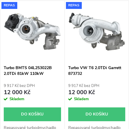
a
V
REPAS
REPAS
Nejdražší
z
ý
Nejprodávanější
e
p
Abecedně
n
i
í
s
p
Turbo BMTS 04L253022B
Turbo VW T6 2.0TDi Garrett
2.0TDi 81kW 110kW
873732
p
r
9 917 Kč bez DPH
9 917 Kč bez DPH
r
12 000 Kč
12 000 Kč
o
Skladem
Skladem
o
d
DO KOŠÍKU
DO KOŠÍKU
d
Repasované turbodmychadlo
Repasované turbodmychadlo