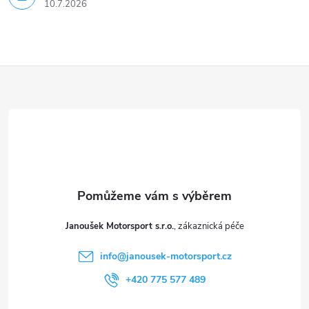
u
10.7.2026
Z
á
p
a
t
Janoušek Motorsport s.r.o.
í
info
@
janousek-motorsport.cz
+420 775 577 489