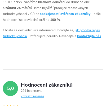
1.9TDi 77kW. Nabízíme
bleskové doručení
do druhého dne
l
a
záruku 24 měsíců
. Jsme největší prodejce repasovaných
á
turbodmychadel v ČR se
spokojeností ověřenou zákazníky
- naše
hodnocení se pravidelně drží na
100 %
.
d
Chcete se dozvědět více informací? Podívejte se,
jak probíhá repas
a
turbodmychadla
. Potřebujete poradit? Neváhejte a
kontaktujte nás
.
c
í
p
r
v
Hodnocení zákazníků
5,0
k
291 hodnocení
Zobrazit recenze
y