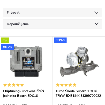
Filtrovat
Ř
Doporučujeme
a
Nejlevnější
V
Tip
REPAS
Nejdražší
z
REPAS
ý
Nejprodávanější
e
p
Abecedně
n
i
í
s
p
Chiptuning- upravená řídící
Turbo Škoda Superb 1.9TDi
jednotka Bosch EDC16
77kW BXE KKK 54399700022
p
54399700011