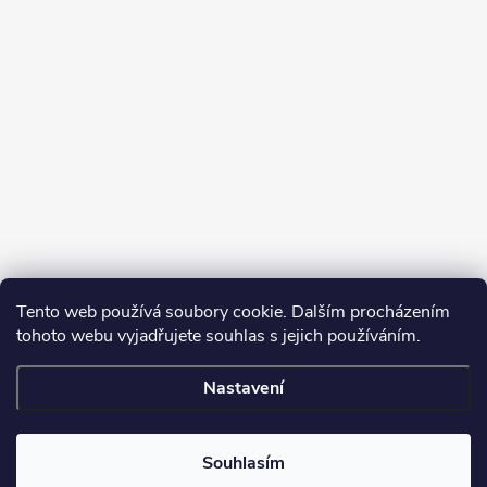
Tento web používá soubory cookie. Dalším procházením
tohoto webu vyjadřujete souhlas s jejich používáním.
Sledovat na Instagramu
Nastavení
Copyright 2026
Turbodmychadla Janoušek Motorsport s.r.o.
. Všechna
práva vyhrazena.
Upravit nastavení cookies
Souhlasím
Vytvořil Shoptet