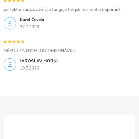
v
perfektní zpracování vše funguje tak jak má, mohu doporučit
ý
Karel Čevela
27.7.2026
p
i
DĚKUJI ZA RYCHLOU OBJEDNÁVKU
s
JAROSLAV HORNI
u
10.7.2026
Z
á
p