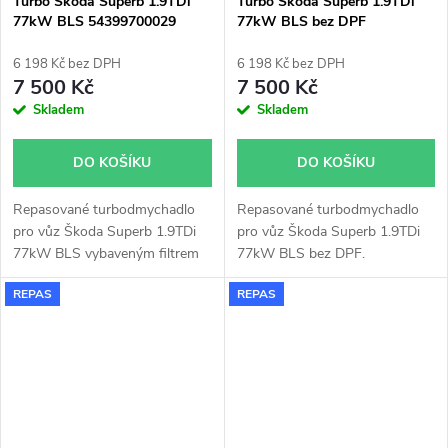
Turbo Škoda Superb 1.9TDi
Turbo Škoda Superb 1.9TDi
77kW BLS 54399700029
77kW BLS bez DPF
54399700068 54399700067
54399700071 54399700048
54399700072
6 198 Kč bez DPH
6 198 Kč bez DPH
7 500 Kč
7 500 Kč
Skladem
Skladem
DO KOŠÍKU
DO KOŠÍKU
Repasované turbodmychadlo
Repasované turbodmychadlo
pro vůz Škoda Superb 1.9TDi
pro vůz Škoda Superb 1.9TDi
77kW BLS vybaveným filtrem
77kW BLS bez DPF.
pevných částic(DPF).
REPAS
REPAS