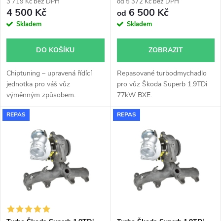
r
3 719 Kč bez DPH
od 5 372 Kč bez DPH
r
4 500 Kč
6 500 Kč
od
o
Skladem
Skladem
o
d
DO KOŠÍKU
ZOBRAZIT
d
u
Chiptuning – upravená řídící
Repasované turbodmychadlo
u
jednotka pro váš vůz
pro vůz Škoda Superb 1.9TDi
k
výměnným způsobem.
77kW BXE.
k
REPAS
REPAS
t
t
ů
ů