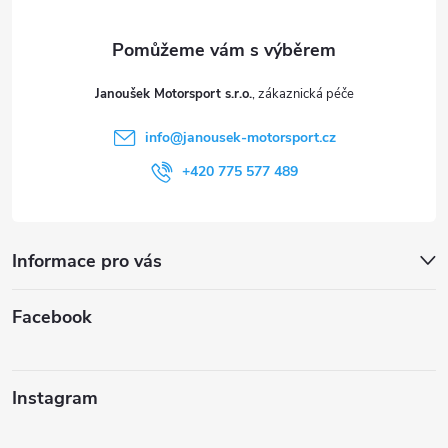
a
t
Janoušek Motorsport s.r.o.
í
info
@
janousek-motorsport.cz
+420 775 577 489
Informace pro vás
Facebook
Instagram