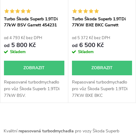
Turbo Škoda Superb 1.9TDi
Turbo Škoda Superb 1.9TDi
77kW BSV Garrett 454231
77KW BXE BKC Garrett
751851
od 4 793 Kč bez DPH
od 5 372 Kč bez DPH
5 800 Kč
6 500 Kč
od
od
Skladem
Skladem
ZOBRAZIT
ZOBRAZIT
Repasované turbodmychadlo
Repasované turbodmychadlo
pro vůz Škoda Superb 1.9TDi
pro vůz Škoda Superb 1.9TDi
77kW BSV.
77KW BXE BKC
O
v
Kvalitní
repasovaná turbodmychadla
pro vozy Škoda Superb