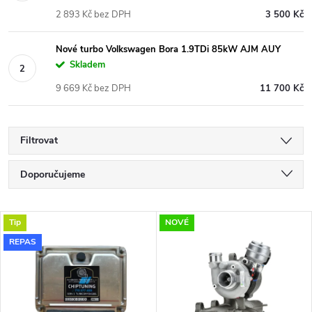
2 893 Kč bez DPH
3 500 Kč
Nové turbo Volkswagen Bora 1.9TDi 85kW AJM AUY
Skladem
9 669 Kč bez DPH
11 700 Kč
Filtrovat
Ř
Doporučujeme
a
Nejlevnější
V
Tip
NOVÉ
Nejdražší
z
REPAS
ý
Nejprodávanější
e
p
Abecedně