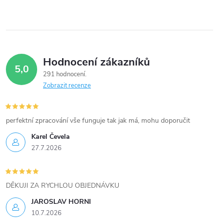
ů
v
ů
l
á
Hodnocení zákazníků
d
5,0
291 hodnocení
a
Zobrazit recenze
c
í
perfektní zpracování vše funguje tak jak má, mohu doporučit
Karel Čevela
p
27.7.2026
r
v
DĚKUJI ZA RYCHLOU OBJEDNÁVKU
k
JAROSLAV HORNI
10.7.2026