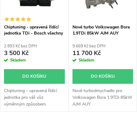
n
i
í
s
p
Chiptuning - upravená řídící
Nové turbo Volkswagen Bora
jednotka TDi - Bosch všechny
1.9TDi 85kW AJM AUY
p
typy skladem
r
2 893 Kč bez DPH
9 669 Kč bez DPH
r
3 500 Kč
11 700 Kč
o
Skladem
Skladem
o
d
DO KOŠÍKU
DO KOŠÍKU
d
u
Chiptuning – upravená řídící
Nové turbodmychadlo pro
u
jednotka pro váš vůz
Volkswagen Bora 1.9TDi 85kW
k
výměnným způsobem.
AJM AUY.
k
t
t
O