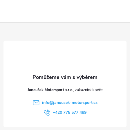
y
v
ý
Z
p
á
i
p
s
a
u
t
Janoušek Motorsport s.r.o.
í
info
@
janousek-motorsport.cz
+420 775 577 489