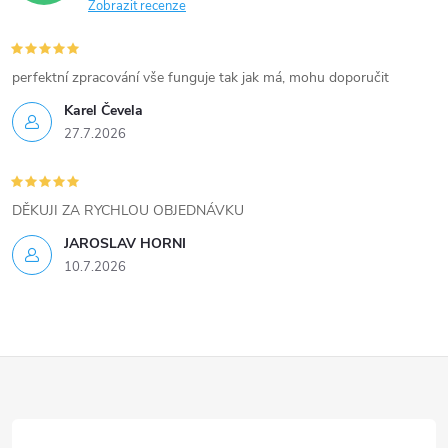
Zobrazit recenze
y
v
perfektní zpracování vše funguje tak jak má, mohu doporučit
ý
Karel Čevela
27.7.2026
p
i
DĚKUJI ZA RYCHLOU OBJEDNÁVKU
s
JAROSLAV HORNI
u
10.7.2026
Z
á