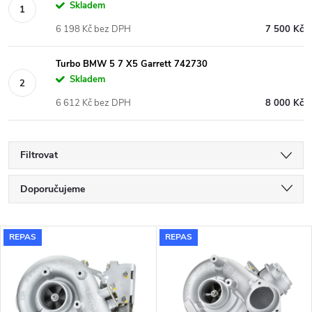
Skladem
6 198 Kč bez DPH
7 500 Kč
Turbo BMW 5 7 X5 Garrett 742730
Skladem
6 612 Kč bez DPH
8 000 Kč
Filtrovat
Ř
Doporučujeme
a
Nejlevnější
V
REPAS
REPAS
Nejdražší
z
ý
Nejprodávanější
e
p
Abecedně