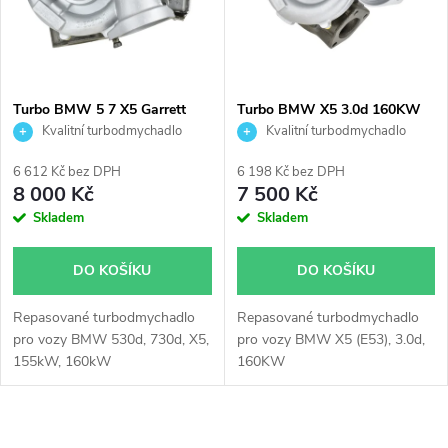
n
i
í
s
p
Turbo BMW 5 7 X5 Garrett
Turbo BMW X5 3.0d 160KW
742730
Garrett 753392
Kvalitní turbodmychadlo
Kvalitní turbodmychadlo
p
r
6 612 Kč bez DPH
6 198 Kč bez DPH
r
8 000 Kč
7 500 Kč
o
Skladem
Skladem
o
d
DO KOŠÍKU
DO KOŠÍKU
d
u
Repasované turbodmychadlo
Repasované turbodmychadlo
u
pro vozy BMW 530d, 730d, X5,
pro vozy BMW X5 (E53), 3.0d,
k
155kW, 160kW
160KW
k
t
O