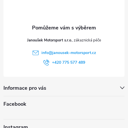
p
a
t
Janoušek Motorsport s.r.o.
í
info
@
janousek-motorsport.cz
+420 775 577 489
Informace pro vás
Facebook
Instagram