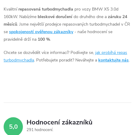
t
ů
v
Kvalitní
repasovaná turbodmychadla
pro vozy BMW X5 3.0d
ů
160kW. Nabízíme
bleskové doručení
do druhého dne a
záruku 24
l
měsíců
. Jsme největší prodejce repasovaných turbodmychadel v ČR
á
se
spokojeností ověřenou zákazníky
- naše hodnocení se
pravidelně drží na
100 %
.
d
Chcete se dozvědět více informací? Podívejte se,
jak probíhá repas
a
turbodmychadla
. Potřebujete poradit? Neváhejte a
kontaktujte nás
.
c
í
p
r
v
Hodnocení zákazníků
5,0
k
291 hodnocení