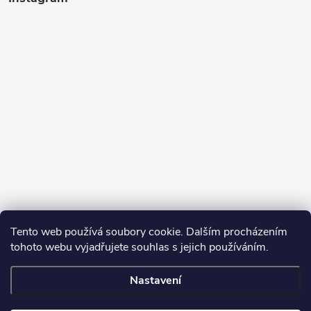
Tento web používá soubory cookie. Dalším procházením
tohoto webu vyjadřujete souhlas s jejich používáním.
Sledovat na Instagramu
Nastavení
Copyright 2026
Turbodmychadla Janoušek Motorsport s.r.o.
. Všechna
práva vyhrazena.
Upravit nastavení cookies